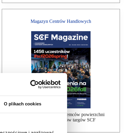
Magazyn Centrów Handlowych
O plikach cookies
Bezpłatna wysyłka dla najemców powierzchni
handlowej, uczestników targów SCF
ołecznościowe i analizować