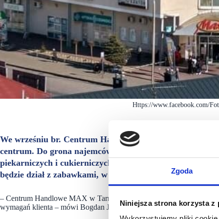
Https://www.facebook.com/Fot
We wrześniu br. Centrum Handlowe MAX w Tarnowie zys
centrum. Do grona najemców dołączą bowiem: Strusinian
piekarniczych i cukierniczych oraz Cocodrillo oferujące o
Zgoda
będzie dział z zabawkami, w tym markowymi Lego oraz ar
– Centrum Handlowe MAX w Tarnowie od roku 2019 sukcesywnie się z
Niniejsza strona korzysta z
wymagań klienta – mówi Bogdan Jasiewicz, Center Manager w CREA
Wykorzystujemy pliki cookie 