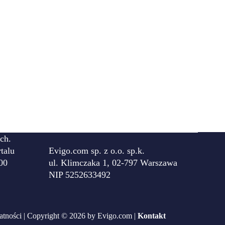
ch.
talu
Evigo.com sp. z o.o. sp.k.
00
ul. Klimczaka 1, 02-797 Warszawa
NIP 5252633492
atności
| Copyright © 2026 by Evigo.com |
Kontakt