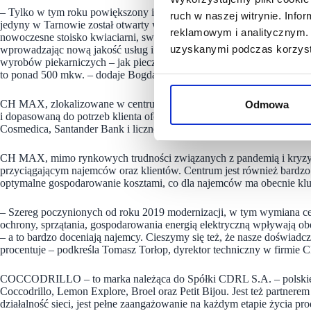
– Tylko w tym roku powiększony i zmodernizowany został sklep opera
ruch w naszej witrynie. Inf
jedyny w Tarnowie został otwarty w najnowszym koncepcie. Przebud
reklamowym i analitycznym. 
nowoczesne stoisko kwiaciarni, swój wygląd odświeżył salon Kolport
uzyskanymi podczas korzysta
wprowadzając nową jakość usług i badań. Uwieńczeniem tych zmian by
wyrobów piekarniczych – jak pieczywo, ale również i pizza, kanapk
to ponad 500 mkw. – dodaje Bogdan Jasiewicz.
CH MAX, zlokalizowane w centrum Tarnowa, w pobliżu węzła komunik
Odmowa
i dopasowaną do potrzeb klienta ofertą handlową, w skład której wch
Cosmedica, Santander Bank i liczne punkty usługowe.
CH MAX, mimo rynkowych trudności związanych z pandemią i kryzy
przyciągającym najemców oraz klientów. Centrum jest również bardzo 
optymalne gospodarowanie kosztami, co dla najemców ma obecnie kl
– Szereg poczynionych od roku 2019 modernizacji, w tym wymiana cent
ochrony, sprzątania, gospodarowania energią elektryczną wpływają ob
– a to bardzo doceniają najemcy. Cieszymy się też, że nasze doświadcz
procentuje – podkreśla Tomasz Torłop, dyrektor techniczny w firmie
COCCODRILLO – to marka należąca do Spółki CDRL S.A. – polskiego
Coccodrillo, Lemon Explore, Broel oraz Petit Bijou. Jest też partnere
działalność sieci, jest pełne zaangażowanie na każdym etapie życia pr