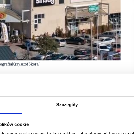
ografiaKrzysztofSkora/
ka nowych najemców, którzy wzbogacą ofertę
ka jako jeden z najlepszych producentów wyrobów
dzież i obuwie dla dzieci. Uzupełnieniem sklepu
Szczegóły
tykuły szkolne i papiernicze.
mienia, dopasowując ofertę oraz standard do aktualnych
 plików cookie
M Property Advisors.
do spersonalizowania treści i reklam, aby oferować funkcje sp