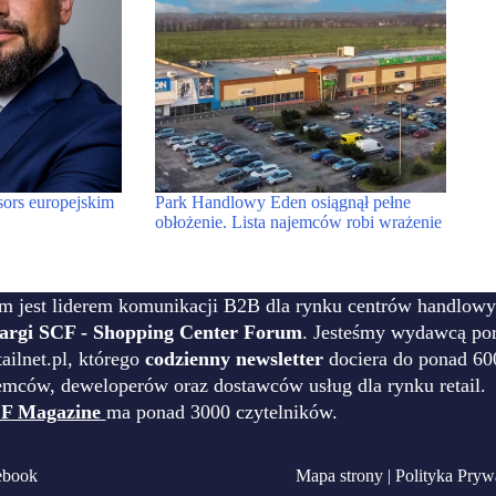
rs europejskim
Park Handlowy Eden osiągnął pełne
obłożenie. Lista najemców robi wrażenie
m jest liderem komunikacji B2B dla rynku centrów handlowy
targi SCF - Shopping Center Forum
. Jesteśmy wydawcą por
ilnet.pl, którego
codzienny newsletter
dociera do ponad 60
emców, deweloperów oraz dostawców usług dla rynku retail.
F Magazine
ma ponad 3000 czytelników.
ebook
Mapa strony
|
Polityka Pryw