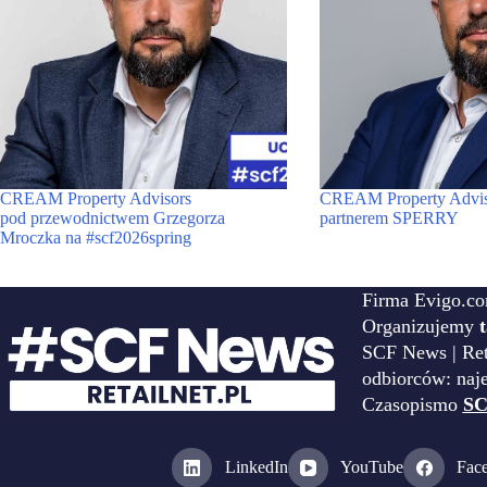
CREAM Property Advisors
CREAM Property Adviso
pod przewodnictwem Grzegorza
partnerem SPERRY
Mroczka na #scf2026spring
Firma Evigo.co
Organizujemy
SCF News | Reta
odbiorców: naj
Czasopismo
SC
LinkedIn
YouTube
Fac