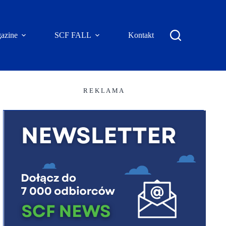
azine
SCF FALL
Kontakt
R E K L A M A