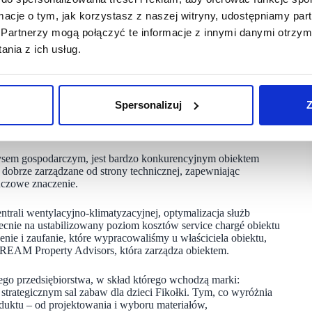
tora spożywczego Biedronka, który po modernizacji jako
ormacje o tym, jak korzystasz z naszej witryny, udostępniamy p
owano parter centrum handlowego, dzięki czemu powstało
Partnerzy mogą połączyć te informacje z innymi danymi otrzym
era, a swój lokal powiększył salon optyczny #Optyk Wawrzon,
nia z ich usług.
ła budowa stoiska handlowego Strusinianki z bogatą ofertą
i desery. Obszar modernizowanych powierzchni handlowych
acyjnego, to obiekt typu convinience z własnym parkingiem
Spersonalizuj
Z
odzą: Biedronka, Pepco, Monnari, Sinsay, KiK, Drogeria Natura,
sem gospodarczym, jest bardzo konkurencyjnym obiektem
dobrze zarządzane od strony technicznej, zapewniając
uczowe znaczenie.
rali wentylacyjno-klimatyzacyjnej, optymalizacja służb
ecnie na ustabilizowany poziom kosztów service chargé obiektu
enie i zaufanie, które wypracowaliśmy u właściciela obiektu,
 CREAM Property Advisors, która zarządza obiektem.
 przedsiębiorstwa, w skład którego wchodzą marki:
m strategicznym sal zabaw dla dzieci Fikołki. Tym, co wyróżnia
oduktu – od projektowania i wyboru materiałów,