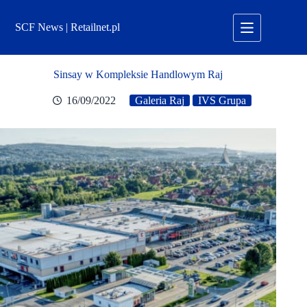
Przejdź
do
SCF News | Retailnet.pl
treści
Sinsay w Kompleksie Handlowym Raj
16/09/2022
Galeria Raj
IVS Grupa