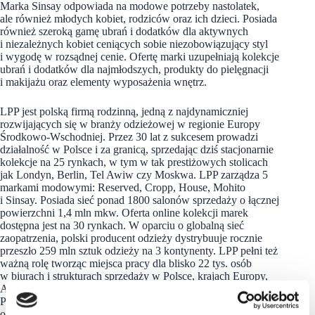
Marka Sinsay odpowiada na modowe potrzeby nastolatek,
ale również młodych kobiet, rodziców oraz ich dzieci. Posiada
również szeroką gamę ubrań i dodatków dla aktywnych
i niezależnych kobiet ceniących sobie niezobowiązujący styl
i wygodę w rozsądnej cenie. Ofertę marki uzupełniają kolekcje
ubrań i dodatków dla najmłodszych, produkty do pielęgnacji
i makijażu oraz elementy wyposażenia wnętrz.
LPP jest polską firmą rodzinną, jedną z najdynamiczniej
rozwijających się w branży odzieżowej w regionie Europy
Środkowo-Wschodniej. Przez 30 lat z sukcesem prowadzi
działalność w Polsce i za granicą, sprzedając dziś stacjonarnie
kolekcje na 25 rynkach, w tym w tak prestiżowych stolicach
jak Londyn, Berlin, Tel Awiw czy Moskwa. LPP zarządza 5
markami modowymi: Reserved, Cropp, House, Mohito
i Sinsay. Posiada sieć ponad 1800 salonów sprzedaży o łącznej
powierzchni 1,4 mln mkw. Oferta online kolekcji marek
dostępna jest na 30 rynkach. W oparciu o globalną sieć
zaopatrzenia, polski producent odzieży dystrybuuje rocznie
przeszło 259 mln sztuk odzieży na 3 kontynenty. LPP pełni też
ważną rolę tworząc miejsca pracy dla blisko 22 tys. osób
w biurach i strukturach sprzedaży w Polsce, krajach Europy,
Azji i Afryki. Spółka jest notowana na warszawskiej Giełdzie
Papierów Wartościowych w ramach indeksu WIG20
oraz należy do prestiżowego indeksu MSCI Poland.