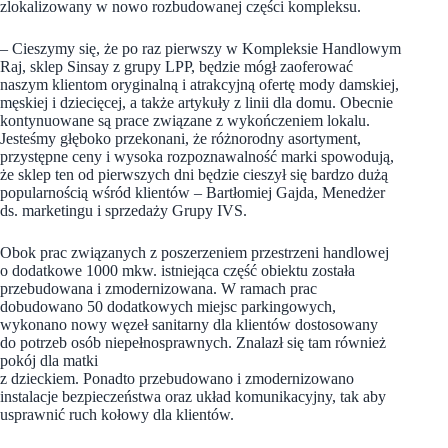
zlokalizowany w nowo rozbudowanej części kompleksu.
– Cieszymy się, że po raz pierwszy w Kompleksie Handlowym
Raj, sklep Sinsay z grupy LPP, będzie mógł zaoferować
naszym klientom oryginalną i atrakcyjną ofertę mody damskiej,
męskiej i dziecięcej, a także artykuły z linii dla domu. Obecnie
kontynuowane są prace związane z wykończeniem lokalu.
Jesteśmy głęboko przekonani, że różnorodny asortyment,
przystępne ceny i wysoka rozpoznawalność marki spowodują,
że sklep ten od pierwszych dni będzie cieszył się bardzo dużą
popularnością wśród klientów – Bartłomiej Gajda, Menedżer
ds. marketingu i sprzedaży Grupy IVS.
Obok prac związanych z poszerzeniem przestrzeni handlowej
o dodatkowe 1000 mkw. istniejąca część obiektu została
przebudowana i zmodernizowana. W ramach prac
dobudowano 50 dodatkowych miejsc parkingowych,
wykonano nowy węzeł sanitarny dla klientów dostosowany
do potrzeb osób niepełnosprawnych. Znalazł się tam również
pokój dla matki
z dzieckiem. Ponadto przebudowano i zmodernizowano
instalacje bezpieczeństwa oraz układ komunikacyjny, tak aby
usprawnić ruch kołowy dla klientów.