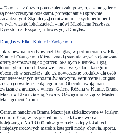
– To miasta z dużym potencjałem zakupowym, a same galerie
są nowoczesnymi obiektami, profesjonalnie i sprawnie
zarządzanymi. Stąd decyzja o otwarciu naszych perfumerii
w tych właśnie lokalizacjach – mówi Magdalena Przybysz,
Dyrektor ds. Ekspansji i Inwestycji, Douglas.
Douglas w Ełku, Kutnie i Oświęcimiu
Jak zapewnia przedstawiciel Douglas, w perfumeriach w Ełku,
Kutnie i Oświęcimiu klienci znajdą staranie wyselekcjonowaną
ofertę dostosowaną do potrzeb lokalnych klientów. Będą
to nie tylko marki luksusowe niemal wszystkich kategorii
obecnych w sprzedaży, ale też nowoczesne produkty dla osób
zainteresowanych trendami światowymi. Perfumerie Douglas
zostaną otwarte jesienią tego roku. Obecnie trwają prace
związane z aranżacją wnętrz. Galerią Różaną w Kutnie, Bramą
Mazur w Ełku i Galerią Niwa w Oświęcimu zarządza Master
Management Group.
Centrum handlowe Brama Mazur jest zlokalizowane w ścisłym
centrum Ełku, w bezpośrednim sąsiedztwie dworca
kolejowego. Na 18 000 mkw. gromadzi sklepy lokalnych
i międzynarodowych marek z kategorii mody, obuwia, sportu,