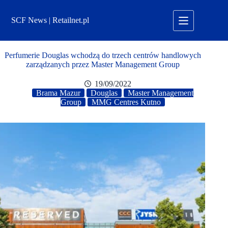
Przejdź
do
SCF News | Retailnet.pl
treści
Perfumerie Douglas wchodzą do trzech centrów handlowych
zarządzanych przez Master Management Group
19/09/2022
Brama Mazur
Douglas
Master Management
Group
MMG Centres Kutno