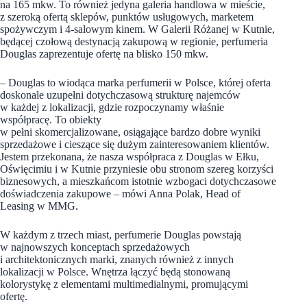
na 165 mkw. To również jedyna galeria handlowa w mieście,
z szeroką ofertą sklepów, punktów usługowych, marketem
spożywczym i 4-salowym kinem. W Galerii Różanej w Kutnie,
będącej czołową destynacją zakupową w regionie, perfumeria
Douglas zaprezentuje ofertę na blisko 150 mkw.
– Douglas to wiodąca marka perfumerii w Polsce, której oferta
doskonale uzupełni dotychczasową strukturę najemców
w każdej z lokalizacji, gdzie rozpoczynamy właśnie
współpracę. To obiekty
w pełni skomercjalizowane, osiągające bardzo dobre wyniki
sprzedażowe i cieszące się dużym zainteresowaniem klientów.
Jestem przekonana, że nasza współpraca z Douglas w Ełku,
Oświęcimiu i w Kutnie przyniesie obu stronom szereg korzyści
biznesowych, a mieszkańcom istotnie wzbogaci dotychczasowe
doświadczenia zakupowe – mówi Anna Polak, Head of
Leasing w MMG.
W każdym z trzech miast, perfumerie Douglas powstają
w najnowszych konceptach sprzedażowych
i architektonicznych marki, znanych również z innych
lokalizacji w Polsce. Wnętrza łączyć będą stonowaną
kolorystykę z elementami multimedialnymi, promującymi
ofertę.