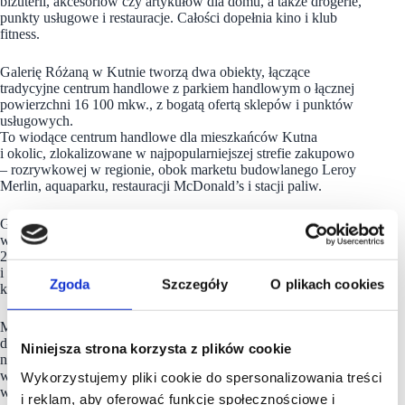
biżuterii, akcesoriów czy artykułów dla domu, a także drogerie,
punkty usługowe i restauracje. Całości dopełnia kino i klub
fitness.
Galerię Różaną w Kutnie tworzą dwa obiekty, łączące
tradycyjne centrum handlowe z parkiem handlowym o łącznej
powierzchni 16 100 mkw., z bogatą ofertą sklepów i punktów
usługowych.
To wiodące centrum handlowe dla mieszkańców Kutna
i okolic, zlokalizowane w najpopularniejszej strefie zakupowo
– rozrywkowej w regionie, obok marketu budowlanego Leroy
Merlin, aquaparku, restauracji McDonald’s i stacji paliw.
Galeria Niwa w Oświęcimiu jest jedynym centrum handlowym
w mieście i jednym z najpopularniejszych w regionie. Na 14
200 mkw. gromadzi 44 sklepy wielu lokalnych
i międzynarodowych marek, market spożywczy i 4-salowe
Zgoda
Szczegóły
O plikach cookies
kino.
Master Management Group (MMG) jest inwestorem,
deweloperem, agentem wynajmującym oraz zarządcą
Niniejsza strona korzysta z plików cookie
nieruchomości handlowych i biurowych zlokalizowanych
w całej Polsce. W portfolio firmy znajdują się, dominujące
Wykorzystujemy pliki cookie do spersonalizowania treści
w swoich lokalizacjach, centra małej i średniej wielkości
i reklam, aby oferować funkcje społecznościowe i