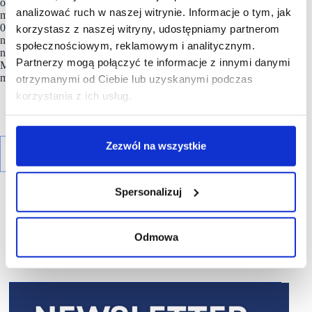
oraz parki handlowe, w dużych miastach i mniejszych
analizować ruch w naszej witrynie. Informacje o tym, jak
miejscowościach, o łącznej powierzchni handlowej ponad 135
000 mkw. Firma posiada szesnastoletnie doświadczenie
korzystasz z naszej witryny, udostępniamy partnerom
na rynku oraz zespół doświadczonych ekspertów branży
społecznościowym, reklamowym i analitycznym.
nieruchomości handlowych. W historii swojej działalności
Partnerzy mogą połączyć te informacje z innymi danymi
MMG rozwinęło, wynajęło i wybudowało ponad 500 000
mkw. powierzchni handlowo – usługowej.
otrzymanymi od Ciebie lub uzyskanymi podczas
korzystania z ich usług.
Zezwól na wszystkie
Spersonalizuj
Odmowa
R E K L A M A