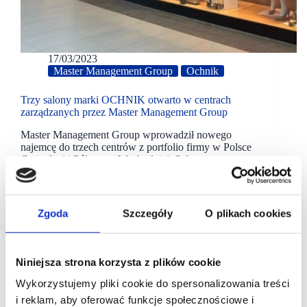
17/03/2023
Master Management Group
Ochnik
Trzy salony marki OCHNIK otwarto w centrach
zarządzanych przez Master Management Group
Master Management Group wprowadził nowego
najemcę do trzech centrów z portfolio firmy w Polsce
Centralnej i Północno-Wschodniej. Salony
renomowanej polskiej marki OCHNIK przywitały
klientów w Ciechanowie, Kutnie i w Ełku na łącznej
powierzchni 465 m².
Zgoda
Szczegóły
O plikach cookies
Niniejsza strona korzysta z plików cookie
Wykorzystujemy pliki cookie do spersonalizowania treści
i reklam, aby oferować funkcje społecznościowe i