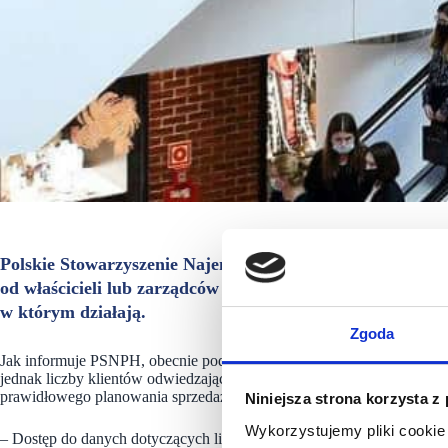
Polskie Stowarzyszenie Najemców Powierzchni Handlowy
od właścicieli lub zarządców centrów handlowych systema
w którym działają.
Zgoda
Jak informuje PSNPH, obecnie podawane są tylko zagregowane dane o 
jednak liczby klientów odwiedzających konkretną galerię handlową. 
prawidłowego planowania sprzedaży i rozwoju w danej lokalizacji 
Niniejsza strona korzysta z
Wykorzystujemy pliki cookie 
– Dostęp do danych dotyczących liczby klientów odwiedzających obi