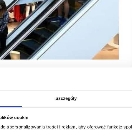
ch (PSNPH) apeluje, aby najemcy otrzymywali
tycznie dane odwiedzalności obiektu,
Szczegóły
ruchu w centrach handlowych dla całej Polski. Nikt nie zna
Takie dane są niezbędne sklepom i punktom usługowym dla
– czytamy w komunikacie PSNPH.
 plików cookie
do spersonalizowania treści i reklam, aby oferować funkcje sp
ekt, w którym prowadzimy działalność, powinna być