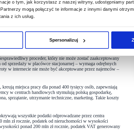
ormacje o tym, jak korzystasz z naszej witryny, udostępniamy p
ń pomiędzy centrum handlowym a najemcą. Informacje
są zagregowane dane – to zakładamy, że w oparciu o dane
Partnerzy mogą połączyć te informacje z innymi danymi otrzym
my sklepy czy punkty usługowe. Taka analiza jest niezbędna dla
nia z ich usług.
 Nie rozumiemy, dlaczego właściciele lub zarządcy galerii
acza, że te dane są niepokojące? A może dane zagregowane
Nie wiemy też jaki jest sposób pomiaru tych danych? Jaka jest
 – mówi Katarzyna Marczuk, rzecznik Polskiego
Spersonalizuj
Z
wych forsują nowe umowy dla najemców, które zwiększają
niesprawiedliwy proceder, który nie może zostać zaakceptowany
na od sprzedaży w placówce stacjonarnej – wymaga odrębnych
broty w internecie nie może być akceptowane przez najemców –
kreują miejsca pracy dla ponad 400 tysięcy osób, zapewniają
mcy w centrach handlowych stymulują polską gospodarkę,
ona, sprzątanie, utrzymanie techniczne, marketing. Takie koszty
rywają wszystkie podatki odprowadzane przez centra
 mln zł rocznie, podatek od nieruchomości w wysokości
w wysokości ponad 200 mln zł rocznie, podatek VAT generowany