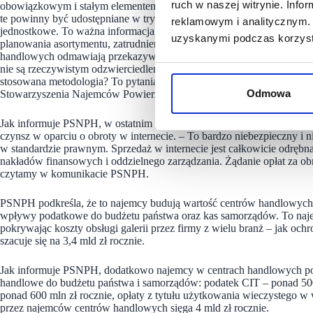
ruch w naszej witrynie. Inf
obowiązkowym i stałym elementem wzajemnych relacji oraz rozlicze
te powinny być udostępniane w trybie miesięcznym. Skoro podawane 
reklamowym i analitycznym. 
jednostkowe. To ważna informacja dla każdej lokalizacji, w której ma
uzyskanymi podczas korzysta
planowania asortymentu, zatrudnienia, dalszego rozwoju czy promocji.
handlowych odmawiają przekazywania nam takich danych. Czy to ozn
nie są rzeczywistym odzwierciedleniem ruchu w centrach handlowych? 
stosowana metodologia? To pytania, na które nikt nam nie odpowiada
Odmowa
Stowarzyszenia Najemców Powierzchni Handlowych (PSNPH).
Jak informuje PSNPH, w ostatnim czasie właściciele centrów handlo
czynsz w oparciu o obroty w internecie. – To bardzo niebezpieczny i 
w standardzie prawnym. Sprzedaż w internecie jest całkowicie odręb
nakładów finansowych i oddzielnego zarządzania. Żądanie opłat za o
czytamy w komunikacie PSNPH.
PSNPH podkreśla, że to najemcy budują wartość centrów handlowych, 
wpływy podatkowe do budżetu państwa oraz kas samorządów. To naje
pokrywając koszty obsługi galerii przez firmy z wielu branż – jak ochr
szacuje się na 3,4 mld zł rocznie.
Jak informuje PSNPH, dodatkowo najemcy w centrach handlowych pok
handlowe do budżetu państwa i samorządów: podatek CIT – ponad 500
ponad 600 mln zł rocznie, opłaty z tytułu użytkowania wieczystego 
przez najemców centrów handlowych sięga 4 mld zł rocznie.