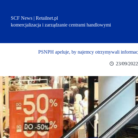
Przejdź
do
treści
SCF News | Retailnet.pl
komercjalizacja i zarządzanie centrami handlowymi
PSNPH apeluje, by najemcy otrzymywali informac
23/09/202