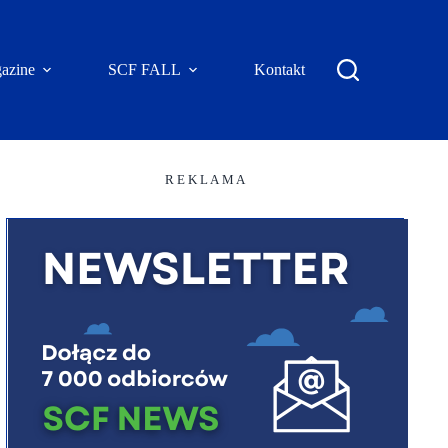
azine
SCF FALL
Kontakt
R E K L A M A