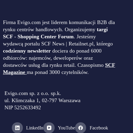
Firma Evigo.com jest liderem komunikacji B2B dla
rynku centrów handlowych. Organizujemy
targi
SCF - Shopping Center Forum
. Jesteśmy
wydawcą portalu SCF News | Retailnet.pl, którego
codzienny newsletter
dociera do ponad 6000
odbiorców: najemców, deweloperów oraz
dostawców usług dla rynku retail. Czasopismo
SCF
Magazine
ma ponad 3000 czytelników.
Evigo.com sp. z o.o. sp.k.
ul. Klimczaka 1, 02-797 Warszawa
NIP 5252633492
LinkedIn
YouTube
Facebook