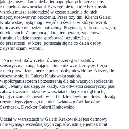
jaką jest uświadamianie barier napotykanych przez osoby
z niepełnosprawnościami. Szczególnie te, które bez zmysłu
wzroku muszą sobie radzić w często zupełnie do nich
nieprzystosowanym otoczeniu. Przez trzy dni, Klienci Galerii
Krakowskiej będą mogli wejść do świata, w którym wzrok
tymczasowo nie będzie potrzebny. Przyda się za to smak, węch,
dotyk i słuch. Za pomocą faktur, temperatur, zapachów
i struktur będzie można spróbować przybliżyć się
do przestrzeni, w której poruszają się na co dzień osoby
z dysfunkcjami wzroku.
– Na uczestników czeka również szereg warsztatów
sensorycznych angażujących inne niż wzrok zmysły. Część
z nich prowadzona będzie przez osoby niewidome. Niezwykle
cieszymy się, że Galeria Krakowska staje się
współorganizatorem i przestrzenią dla tak ważnych społecznie
akcji. Mamy nadzieję, że każdy, kto odwiedzi sensoryczny plac
zabaw i weźmie udział w warsztatach, będzie mógł trochę
lepiej zrozumieć sposób, w jaki ludzie niewidomi doświadczają
często nieprzyjaznego dla nich świata – mówi Jarosław
Szymczak, Dyrektor Galerii Krakowskiej.
Udział w warsztatach w Galerii Krakowskiej jest darmowy
i nie wymaga wcześniejszych zapisów, istnieje jednak limit