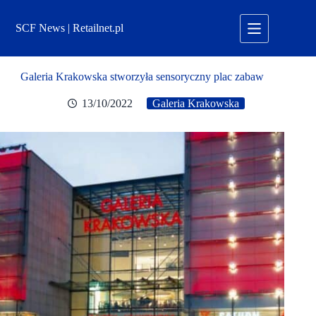
Przejdź
do
SCF News | Retailnet.pl
treści
Galeria Krakowska stworzyła sensoryczny plac zabaw
13/10/2022
Galeria Krakowska