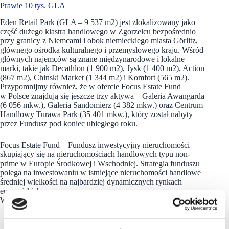
Prawie 10 tys. GLA
Eden Retail Park (GLA – 9 537 m2) jest zlokalizowany jako
część dużego klastra handlowego w Zgorzelcu bezpośrednio
przy granicy z Niemcami i obok niemieckiego miasta Görlitz,
głównego ośrodka kulturalnego i przemysłowego kraju. Wśród
głównych najemców są znane międzynarodowe i lokalne
marki, takie jak Decathlon (1 900 m2), Jysk (1 400 m2), Action
(867 m2), Chinski Market (1 344 m2) i Komfort (565 m2).
Przypomnijmy również, że w ofercie Focus Estate Fund
w Polsce znajdują się jeszcze trzy aktywa – Galeria Awangarda
(6 056 mkw.), Galeria Sandomierz (4 382 mkw.) oraz Centrum
Handlowy Turawa Park (35 401 mkw.), który został nabyty
przez Fundusz pod koniec ubiegłego roku.
Focus Estate Fund – Fundusz inwestycyjny nieruchomości
skupiający się na nieruchomościach handlowych typu non-
prime w Europie Środkowej i Wschodniej. Strategia funduszu
polega na inwestowaniu w istniejące nieruchomości handlowe
średniej wielkości na najbardziej dynamicznych rynkach
europejskich.
W celu uzyskania dodatkowych informacji prosimy o kontakt: