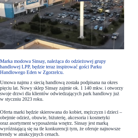
Marka modowa Sinsay, należąca do odzieżowej grupy
handlowej LPP, będzie teraz inspirować gości Parku
Handlowego Eden w Zgorzelcu.
Umowa najmu z siecią handlową została podpisana na okres
pięciu lat. Nowy sklep Sinsay zajmie ok. 1 140 mkw. i otworzy
swoje drzwi dla klientów odwiedzających park handlowy już
w styczniu 2023 roku.
Oferta marki będzie skierowana do kobiet, mężczyzn i dzieci –
obejmie odzież, obuwie, biżuterię, akcesoria i kosmetyki
oraz asortyment wyposażenia wnętrz. Sinsay jest marką
wyróżniającą się na tle konkurencji tym, że oferuje najnowsze
trendy w atrakcyjnych cenach.