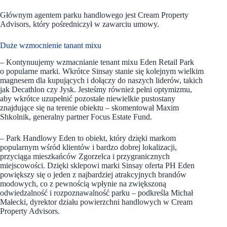
Głównym agentem parku handlowego jest Cream Property
Advisors, który pośredniczył w zawarciu umowy.
Duże wzmocnienie tanant mixu
– Kontynuujemy wzmacnianie tenant mixu Eden Retail Park
o popularne marki. Wkrótce Sinsay stanie się kolejnym wielkim
magnesem dla kupujących i dołączy do naszych liderów, takich
jak Decathlon czy Jysk. Jesteśmy również pełni optymizmu,
aby wkrótce uzupełnić pozostałe niewielkie pustostany
znajdujące się na terenie obiektu – skomentował Maxim
Shkolnik, generalny partner Focus Estate Fund.
– Park Handlowy Eden to obiekt, który dzięki markom
popularnym wśród klientów i bardzo dobrej lokalizacji,
przyciąga mieszkańców Zgorzelca i przygranicznych
miejscowości. Dzięki sklepowi marki Sinsay oferta PH Eden
powiększy się o jeden z najbardziej atrakcyjnych brandów
modowych, co z pewnością wpłynie na zwiększoną
odwiedzalność i rozpoznawalność parku – podkreśla Michał
Małecki, dyrektor działu powierzchni handlowych w Cream
Property Advisors.