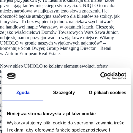
nie jest przypadkowy. To idealna lokalizacja dla marek, które
przyciągają fanów miejskiego stylu życia. UNIQLO to marka
międzynarodowa w najlepszym tego słowa znaczeniu i jej
obecność będzie atrakcyjna zarówno dla klientów ze stolicy, jak
i turystów. To bez wątpienia jedno z najciekawszych otwarć
na handlowej mapie Warszawy w ostatnich latach. Cieszę się,
że jako właścicielowi Domów Towarowych Wars Sawa Junior,
udaje się nam repozycjoować to wyjątkowe miejsce. Witamy
UNIQLO w gronie naszych wyjątkowych najemców” –
komentuje Scott Dwyer, Group Managing Director – Retail
w Atrium European Real Estate.
Nowy sklep UNIQLO to kolejny element ewolucji oferty
handlowej Domów Towarowych Wars Sawa Junior,
w których na początku września swój innowacyjny
i największy w regionie sklep o powierzchni aż 2 400 mkw.
metrów kwadratowych na trzech piętrach budynku Sawa
Zgoda
Szczegóły
O plikach cookies
otworzyła sportowa marka adidas.
Domy Towarowe Wars Sawa Junior o powierzchni ponad 36
tys. mkw. są jednym z najpopularniejszych miejsc zakupów
Niniejsza strona korzysta z plików cookie
w Polsce. Położone w samym sercu Warszawy, cieszą się
niesłabnącą popularnością wśród warszawiaków i turystów,
Wykorzystujemy pliki cookie do spersonalizowania treści
mieszcząc sklepy najbardziej lubianych światowych marek.
i reklam, aby oferować funkcje społecznościowe i
To właśnie tutaj swoje flagowe salony posiadają sieci H&M