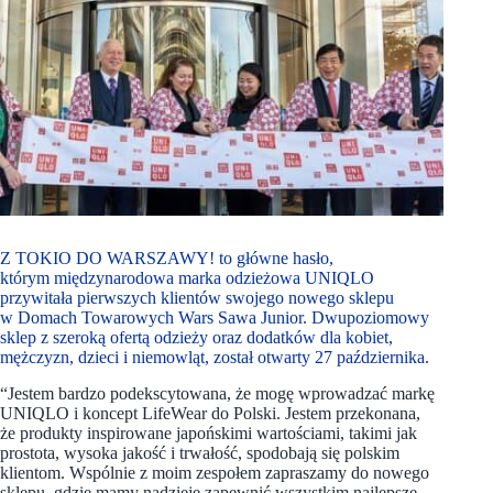
Z TOKIO DO WARSZAWY! to główne hasło,
którym międzynarodowa marka odzieżowa UNIQLO
przywitała pierwszych klientów swojego nowego sklepu
w Domach Towarowych Wars Sawa Junior. Dwupoziomowy
sklep z szeroką ofertą odzieży oraz dodatków dla kobiet,
mężczyzn, dzieci i niemowląt, został otwarty 27 października.
“Jestem bardzo podekscytowana, że mogę wprowadzać markę
UNIQLO i koncept LifeWear do Polski. Jestem przekonana,
że produkty inspirowane japońskimi wartościami, takimi jak
prostota, wysoka jakość i trwałość, spodobają się polskim
klientom. Wspólnie z moim zespołem zapraszamy do nowego
sklepu, gdzie mamy nadzieję zapewnić wszystkim najlepsze