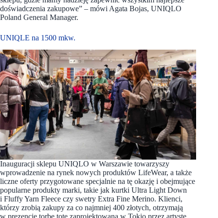
doświadczenia zakupowe” – mówi Agata Bojas, UNIQLO
Poland General Manager.
UNIQLE na 1500 mkw.
Inauguracji sklepu UNIQLO w Warszawie towarzyszy
wprowadzenie na rynek nowych produktów LifeWear, a także
liczne oferty przygotowane specjalnie na tę okazję i obejmujące
popularne produkty marki, takie jak kurtki Ultra Light Down
i Fluffy Yarn Fleece czy swetry Extra Fine Merino. Klienci,
którzy zrobią zakupy za co najmniej 400 złotych, otrzymają
w prezencie torbę tote zaprojektowaną w Tokio przez artystę