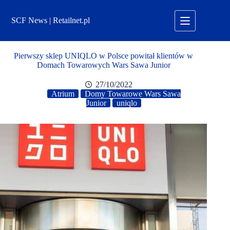
Przejdź
do
SCF News | Retailnet.pl
treści
Pierwszy sklep UNIQLO w Polsce powitał klientów w
Domach Towarowych Wars Sawa Junior
27/10/2022
Atrium
Domy Towarowe Wars Sawa
Junior
uniqlo