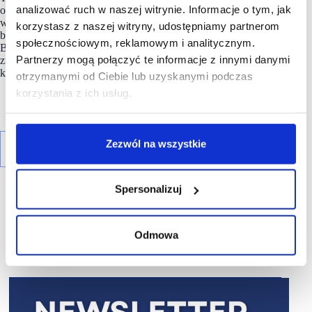
analizować ruch w naszej witrynie. Informacje o tym, jak
oraz TK Maxx. Klienci mogą również zrobić zakupy
w supermarkecie Carrefour Express. Obiekt oferuje przestrzeń
korzystasz z naszej witryny, udostępniamy partnerom
biurową w doskonale skomunikowanym centrum stolicy.
społecznościowym, reklamowym i analitycznym.
Budynki są otoczone wieloma restauracjami serwującymi
Partnerzy mogą połączyć te informacje z innymi danymi
zróżnicowane menu z różnych stron świata oraz obiektami
kulturalno-rozrywkowymi.
otrzymanymi od Ciebie lub uzyskanymi podczas
korzystania z ich usług.
Zezwól na wszystkie
Spersonalizuj
Odmowa
R E K L A M A