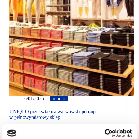
16/01/2025
uniqlo
UNIQLO przekształaca warszawski pop-up
w pełnowymiarowy sklep
UNIQLO planuje przekształcenie swojego sklepu
pop-up w stałą, pełnowymiarową lokalizację. Sklep
usytuowany w Wars Sawa Junior zwiększy