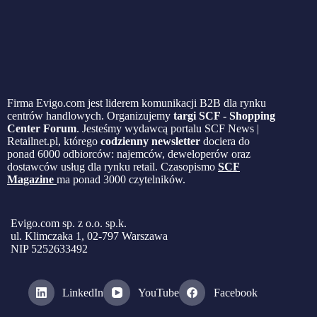
Firma Evigo.com jest liderem komunikacji B2B dla rynku
centrów handlowych. Organizujemy
targi SCF - Shopping
Center Forum
. Jesteśmy wydawcą portalu SCF News |
Retailnet.pl, którego
codzienny newsletter
dociera do
ponad 6000 odbiorców: najemców, deweloperów oraz
dostawców usług dla rynku retail. Czasopismo
SCF
Magazine
ma ponad 3000 czytelników.
Evigo.com sp. z o.o. sp.k.
ul. Klimczaka 1, 02-797 Warszawa
NIP 5252633492
LinkedIn
YouTube
Facebook