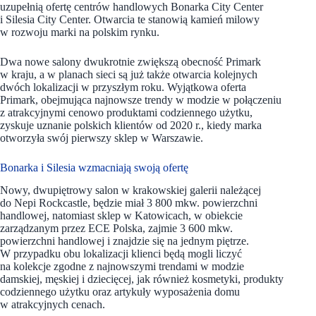
uzupełnią ofertę centrów handlowych Bonarka City Center
i Silesia City Center. Otwarcia te stanowią kamień milowy
w rozwoju marki na polskim rynku.
Dwa nowe salony dwukrotnie zwiększą obecność Primark
w kraju, a w planach sieci są już także otwarcia kolejnych
dwóch lokalizacji w przyszłym roku. Wyjątkowa oferta
Primark, obejmująca najnowsze trendy w modzie w połączeniu
z atrakcyjnymi cenowo produktami codziennego użytku,
zyskuje uznanie polskich klientów od 2020 r., kiedy marka
otworzyła swój pierwszy sklep w Warszawie.
Bonarka i Silesia wzmacniają swoją ofertę
Nowy, dwupiętrowy salon w krakowskiej galerii należącej
do Nepi Rockcastle, będzie miał 3 800 mkw. powierzchni
handlowej, natomiast sklep w Katowicach, w obiekcie
zarządzanym przez ECE Polska, zajmie 3 600 mkw.
powierzchni handlowej i znajdzie się na jednym piętrze.
W przypadku obu lokalizacji klienci będą mogli liczyć
na kolekcje zgodne z najnowszymi trendami w modzie
damskiej, męskiej i dziecięcej, jak również kosmetyki, produkty
codziennego użytku oraz artykuły wyposażenia domu
w atrakcyjnych cenach.