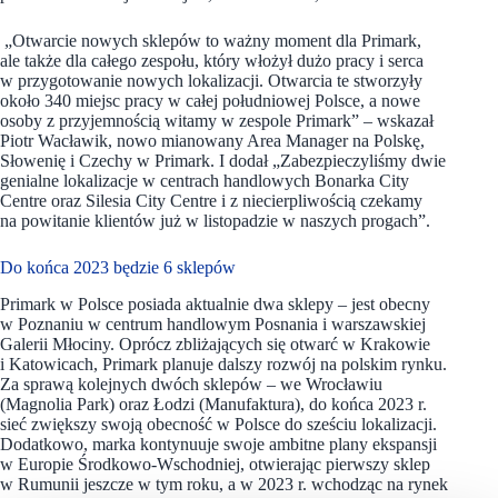
„Otwarcie nowych sklepów to ważny moment dla Primark,
ale także dla całego zespołu, który włożył dużo pracy i serca
w przygotowanie nowych lokalizacji. Otwarcia te stworzyły
około 340 miejsc pracy w całej południowej Polsce, a nowe
osoby z przyjemnością witamy w zespole Primark” – wskazał
Piotr Wacławik, nowo mianowany Area Manager na Polskę,
Słowenię i Czechy w Primark. I dodał „Zabezpieczyliśmy dwie
genialne lokalizacje w centrach handlowych Bonarka City
Centre oraz Silesia City Centre i z niecierpliwością czekamy
na powitanie klientów już w listopadzie w naszych progach”.
Do końca 2023 będzie 6 sklepów
Primark w Polsce posiada aktualnie dwa sklepy – jest obecny
w Poznaniu w centrum handlowym Posnania i warszawskiej
Galerii Młociny. Oprócz zbliżających się otwarć w Krakowie
i Katowicach, Primark planuje dalszy rozwój na polskim rynku.
Za sprawą kolejnych dwóch sklepów – we Wrocławiu
(Magnolia Park) oraz Łodzi (Manufaktura), do końca 2023 r.
sieć zwiększy swoją obecność w Polsce do sześciu lokalizacji.
Dodatkowo, marka kontynuuje swoje ambitne plany ekspansji
w Europie Środkowo-Wschodniej, otwierając pierwszy sklep
w Rumunii jeszcze w tym roku, a w 2023 r. wchodząc na rynek