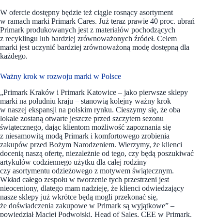
W ofercie dostępny będzie też ciągle rosnący asortyment
w ramach marki Primark Cares. Już teraz prawie 40 proc. ubrań
Primark produkowanych jest z materiałów pochodzących
z recyklingu lub bardziej zrównoważonych źródeł. Celem
marki jest uczynić bardziej zrównoważoną modę dostępną dla
każdego.
Ważny krok w rozwoju marki w Polsce
„Primark Kraków i Primark Katowice – jako pierwsze sklepy
marki na południu kraju – stanowią kolejny ważny krok
w naszej ekspansji na polskim rynku. Cieszymy się, że oba
lokale zostaną otwarte jeszcze przed szczytem sezonu
świątecznego, dając klientom możliwość zapoznania się
z niesamowitą modą Primark i komfortowego zrobienia
zakupów przed Bożym Narodzeniem. Wierzymy, że klienci
docenią naszą ofertę, niezależnie od tego, czy będą poszukiwać
artykułów codziennego użytku dla całej rodziny
czy asortymentu odzieżowego z motywem świątecznym.
Wkład całego zespołu w tworzenie tych przestrzeni jest
nieoceniony, dlatego mam nadzieję, że klienci odwiedzający
nasze sklepy już wkrótce będą mogli przekonać się,
że doświadczenia zakupowe w Primark są wyjątkowe” –
powiedział Maciej Podwojski, Head of Sales, CEE w Primark.