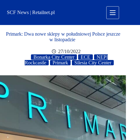
Przejdź
do
SCF News | Retailnet.pl
treści
Primark: Dwa nowe sklepy w południowej Polsce jeszcze
w listopadzie
27/10/2022
Bonarka City Center
ECE
NEPI
Rockcastle
Primark
Silesia City Center