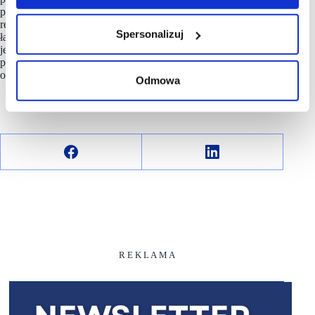
projektowanie odzieży w sposób umożliwiający jej późniejszy
recykling, zmniejszenie śladu węglowego o połowę w całym
Spersonalizuj
łańcuchu wartości, rezygnację z wyrobów plastikowych
jednorazowego użytku oraz dążenie do zapewnienia
pracownikom łańcucha dostaw godziwej płacy. Informacje
o tych zobowiązaniach i wiele więcej można znaleźć tutaj.
Odmowa
R E K L A M A