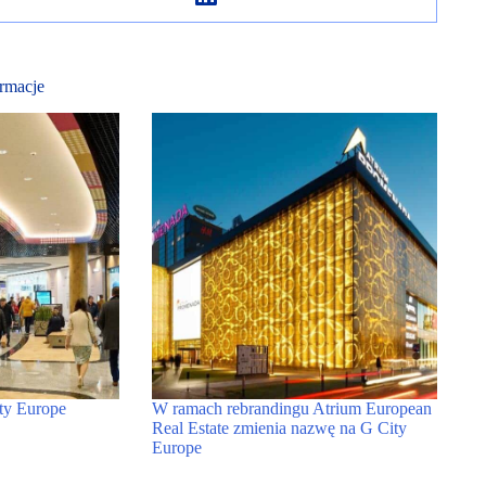
rmacje
ty Europe
W ramach rebrandingu Atrium European
Real Estate zmienia nazwę na G City
Europe