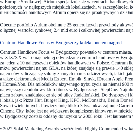
w Europie Środkowej. Atrium specjalizuje się w centrach handlowyc
położonych w najlepszych miejskich lokalizacjach, w szczególności k
nieruchomości handlowych Atrium opiera się na proaktywnych działania
Obecnie portfolio Atrium obejmuje 25 generujących przychody akty
o łącznej wartości rynkowej 2,4 mld euro i całkowitej powierzchni 
Centrum Handlowe Focus w Bydgoszczy kolekcjonerem nagród
Centrum Handlowe Focus w Bydgoszczy powstało w centrum miasta,
w XIX/XX w. To najchętniej odwiedzane centrum handlowe w Bydgo
za jeden z 10 najlepszych obiektów handlowych w Polsce. Centrum lic
mkw. powierzchni najmu GLA, na której znajduje się prawie 140 skle
najemców zaliczają się salony znanych marek odzieżowych, takich ja
a także elektromarket Media Expert, Empik, Smyk, iDream Apple Pr
i Home&You. Dla miłośników aktywnego trybu życia na niemal 900 mkw
największy całodobowy klub fitness w Bydgoszczy– StepOne. Najmłod
placu zabaw, znajdującego się od ulicy Jagiellońskiej. Do dyspozycji kli
i lokali, jak: Pizza Hut, Burger King, KFC, McDonald’s, Berlin Doner
Sowa i wielu innych. Powierzchnię blisko 3 tys. mkw. zajmuje Carrefo
Cinema City, które jest największym kompleksem kinowym w mieście.
w Bydgoszczy zostało oddany do użytku w 2008 roku. Jest laureatem 
⦁ 2022 Solal Marketing Awards wyróżnienie Highly Commended w ka