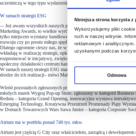
uczestniczą w tego typu wydarzeniach.
W ramach strategii ESG
Niniejsza strona korzysta z
–- Już awans wszystkich naszych projektów do finału tak prestiżoweg
Wykorzystujemy pliki cookie 
Marketing Awards, to wielkie wyróżnienie, konkurencja była ogromn
ruch w naszej witrynie. Inf
tylko miejscem wymiany handlowej. Powinny komunikować się z lokalną
rozwoju czy po prostu miłego spędzania czasu oraz, co chyba najważn
reklamowym i analitycznym. 
Dlatego ogromnie cieszy nas, że wyróżniono Focus Mall w Bydgoszczy. 
uzyskanymi podczas korzysta
wkładają w realizację strategii, opłacił się, ale przede wszystkim lic
rozpromować te inicjatywy, zwiększając świadomość ekologiczną wśró
społeczny działalności centrum handlowego, w końcu inspirując do dzi
W ramach naszej strategii ESG mamy długoterminowe cele na przyszłe l
drodze do ich realizacji– mówi Małgorzata Komarczuk, Group Head of
Odmowa
Wśród pozostałych zgłoszonych przez Atrium projektów, z których wsz
młodych marek Wygraj Pop-up Store, zgłoszony w kategorii Business
Reduta – kategoria Grand Opening, innowacyjna wystawa interaktywn
Emerging Technology, Kreatywna Przestrzeń Promenady Piąty Wymia
w Domach Towarowych Wars Sawa Junior – kategoria Corporate Social
Atrium ma w portfelu ponad 740 tys. mkw.
Atrium jest częścią G City oraz właścicielem, zarządcą i deweloper