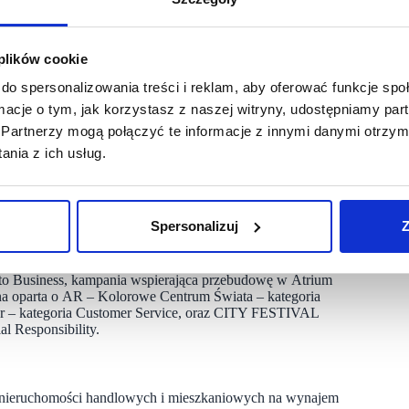
 plików cookie
o Europejskiego wydarzenia, jakim jest konkurs European Solal
do spersonalizowania treści i reklam, aby oferować funkcje sp
a. Żyjemy w czasach, gdy centra handlowe nie mogą być
ormacje o tym, jak korzystasz z naszej witryny, udostępniamy p
 społecznością, stwarzać ludziom miejsce do integracji,
iejsze, przyczyniać się do poprawy naszego środowiska.
Partnerzy mogą połączyć te informacje z innymi danymi otrzym
To dla nas nie tylko sygnał, że wysiłek, jaki całe zespoły
nia z ich usług.
zymy również na to, że nagrody pomogą jeszcze bardziej
d konsumentów i ludzi biznesu, uwrażliwiając ich na aspekt
ałań na rzecz integracji najemców i lokalnych społeczności.
ata funkcjonowania naszych galerii i jesteśmy na najlepszej
 Marketing, Atrium European Real Estate.
Spersonalizuj
Z
ystkie zostały nominowane, znalazły się: program wsparcia dla
 to Business, kampania wspierająca przebudowę w Atrium
a oparta o AR – Kolorowe Centrum Świata – kategoria
r – kategoria Customer Service, oraz CITY FESTIVAL
 Responsibility.
em nieruchomości handlowych i mieszkaniowych na wynajem