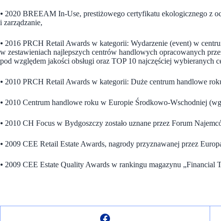
⦁ 2020 BREEAM In-Use, prestiżowego certyfikatu ekologicznego z o
i zarządzanie,
⦁ 2016 PRCH Retail Awards w kategorii: Wydarzenie (event) w cent
w zestawieniach najlepszych centrów handlowych opracowanych prze
pod względem jakości obsługi oraz TOP 10 najczęściej wybieranych 
⦁ 2010 PRCH Retail Awards w kategorii: Duże centrum handlowe rok
⦁ 2010 Centrum handlowe roku w Europie Środkowo-Wschodniej (wg cz
⦁ 2010 CH Focus w Bydgoszczy zostało uznane przez Forum Najemców
⦁ 2009 CEE Retail Estate Awards, nagrody przyznawanej przez Europa
⦁ 2009 CEE Estate Quality Awards w rankingu magazynu „Financial T