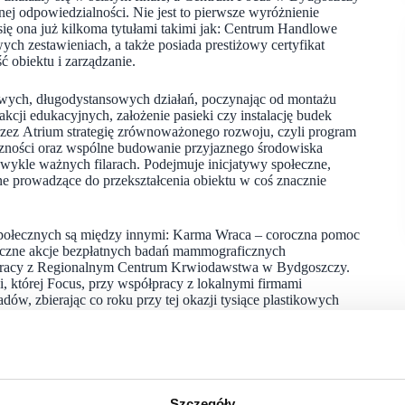
dpowiedzialności. Nie jest to pierwsze wyróżnienie
ię ona już kilkoma tytułami takimi jak: Centrum Handlowe
 zestawieniach, a także posiada prestiżowy certyfikat
obiektu i zarządzanie.
ksowych, długodystansowych działań, poczynając od montażu
kcji edukacyjnych, założenie pasieki czy instalację budek
rzez Atrium strategię zrównoważonego rozwoju, czyli program
łeczności oraz wspólne budowanie przyjaznego środowiska
wykle ważnych filarach. Podejmuje inicjatywy społeczne,
ne prowadzące do przekształcenia obiektu w coś znacznie
połecznych są między innymi: Karma Wraca – coroczna pomoc
czne akcje bezpłatnych badań mammograficznych
półpracy z Regionalnym Centrum Krwiodawstwa w Bydgoszczy.
, której Focus, przy współpracy z lokalnymi firmami
dów, zbierając co roku przy tej okazji tysiące plastikowych
a i jednostki, placówki pozabudżetowe, fundacje dbające
wawczy Nr 1 dla Dzieci i Młodzieży Słabo Widzącej
owe Towarzystwo Autyzmu. Focus jest liderem w działaniach
 na ważne aspekty, które nie tylko edukują, ale też mają realny
w. Wszelkiego rodzaju działania i aktywności mają
owanie klientów i lokalnej społeczności, którzy chętnie
Szczegóły