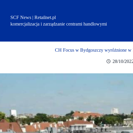
Przejdź
do
treści
SCF News | Retailnet.pl
komercjalizacja i zarządzanie centrami handlowymi
CH Focus w Bydgoszczy wyróżnione w k
28/10/202