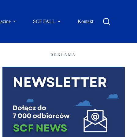
azine
SCF FALL
Kontakt
R E K L A M A