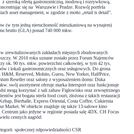
h z szeroką ofertą gastronomiczną, modową i rozrywkową,
oncentrując się na Warszawie i Pradze. Rozwój portfela
ch asset management, w zgodzie z motto „retail is detail”.
wów (w tym jedną nieruchomość mieszkaniową na wynajem)
najmu brutto (GLA) ponad 740 000 mkw.
 w zrewitalizowanych zakładach mięsnych zbudowanych
szczy. W 2010 roku uznane zostało przez Forum Najemców
zy ok. 90 tys. mkw. powierzchni całkowitej, w tym 42 tys.
pów i lokali gastronomicznych oraz usługowych. Do grona
k: H&M, Reserved, Mohito, Guess, New Yorker, HalfPrice,
emium Reseller oraz salony z wyposażeniem domu: Duka
. swój asortyment oferuje marka Intersport oraz funkcjonuje
si mogą korzystać z sali zabaw Figlowisko oraz zewnętrznego
entów jest bogata strefa food court, złożona z takich restauracji
Kebap, Bierhalle, Express Oriental, Costa Coffee, Cukiernia
ur Market. W obiekcie znajduje się także 13-salowe kino
 Centrum jako jedyne w regionie posiada salę 4DX. CH Focus
wielu cennych nagród:
tegorii społecznej odpowiedzialności CSR