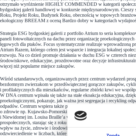
otrzymało wyróżnienie HIGHLY COMMENDED w kategorii społecznej o
bydgoskiej galerii handlowej w konkursie międzynarodowym. Cieszy s
Roku, Projekt Roku, Budynek Roku, obecnością w topowych branżowych
ekologiczny BREEAM z oceną Bardzo dobry w kategoriach wydajność 
Strategia ESG bydgoskiej galerii z portfolio Atrium to seria komple
paneli fotowoltaicznych na dachu przez organizację proekologicznych a
lęgowych dla ptaków. Focus systematycznie realizuje wprowadzoną p
Atrium Razem, którego celem jest wsparcie i integracja lokalnej spo
rozwoju. Na co dzień promuje działania w duchu ESG w czterech niez
środowiskowe, edukacyjne, prozdrowotne oraz decyzje infrastruktural
więcej niż popularne miejsce zakupów.
Wśród sztandarowych, organizowanych przez centrum wydarzeń pros
bezdomnym zwierzakom w przedświątecznej gorączce zakupów, cykli
i profilaktycznych dla mieszkańców, regularne zbiórki krwi we ws
W DNA centrum wpisała się także na stałe ekoakcja edukacyjna, dzięki
proekologicznymi, pokazuje, jak ważna jest segregacja i recykling odpa
odpadów. Centrum wspiera także przeróżne organizacje, stowarzyszeni
o zdrowie np. Kujawsko-Pomorski Specjalny Ośrodek Szkolno-Wycho
i Niewidomej im. Louisa Braille’a w Bydgoszczy, DKMS, WWF, Kraj
prospołecznych, starając się z roku na rok jeszcze mocniej kłaść nacisk
wpływ na życie, zdrowie i środowisko mieszkańców, a zarazem klientó
odzwierciedlenie w liczbach, które udowadniają coraz większe zaangaż
Zgoda