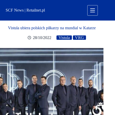
Przejdź
do
SCF News | Retailnet.pl
treści
Vistula ubiera polskich piłkarzy na mundial w Katarze
28/10/2022
Vistula
VRG