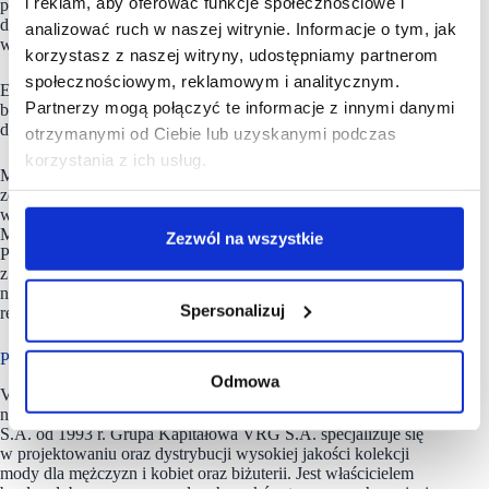
i reklam, aby oferować funkcje społecznościowe i
proponuje linię produktów nawiązujących kolorystycznie
do mundialowego monolooku. Będą one dostępne w sprzedaży
analizować ruch w naszej witrynie. Informacje o tym, jak
w salonach stacjonarnych oraz na www.vistula.pl
korzystasz z naszej witryny, udostępniamy partnerom
społecznościowym, reklamowym i analitycznym.
Efekty tegorocznej współpracy Vistula i PZPN komunikowane
Partnerzy mogą połączyć te informacje z innymi danymi
będę w kampanii mediowej w prasie i internecie oraz poprzez
działania z influencerami.
otrzymanymi od Ciebie lub uzyskanymi podczas
korzystania z ich usług.
Mecz otwarcia XXII Mistrzostw Świata w Piłce Nożnej
zostanie rozegrany między reprezentacjami Kataru i Ekwadoru
w niedzielę, 20 listopada, na Al-Khor Stadium. W walce o tytuł
Mistrza Świata wezmą w tym roku udział 32 reprezentacje.
Zezwól na wszystkie
Polska pierwszy mecz zagra 22 listopada o godz. 17.00
z Meksykiem w Doha. Rozgrywki odbędą się w 5 miastach
na 8 stadionach. Tytułu Mistrza Świata będzie bronić
Spersonalizuj
reprezentacja Francji.
Pięć głównych linii
Odmowa
VRG S.A. (poprzednia nazwa Vistula Group S.A.) jest spółką
notowaną na Giełdzie Papierów Wartościowych w Warszawie
S.A. od 1993 r. Grupa Kapitałowa VRG S.A. specjalizuje się
w projektowaniu oraz dystrybucji wysokiej jakości kolekcji
mody dla mężczyzn i kobiet oraz biżuterii. Jest właścicielem