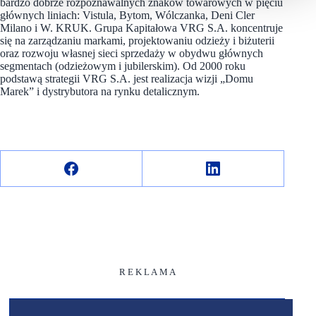
bardzo dobrze rozpoznawalnych znaków towarowych w pięciu
głównych liniach: Vistula, Bytom, Wólczanka, Deni Cler
Milano i W. KRUK. Grupa Kapitałowa VRG S.A. koncentruje
się na zarządzaniu markami, projektowaniu odzieży i biżuterii
oraz rozwoju własnej sieci sprzedaży w obydwu głównych
segmentach (odzieżowym i jubilerskim). Od 2000 roku
podstawą strategii VRG S.A. jest realizacja wizji „Domu
Marek” i dystrybutora na rynku detalicznym.
R E K L A M A