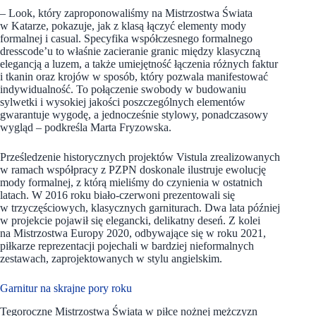
– Look, który zaproponowaliśmy na Mistrzostwa Świata
w Katarze, pokazuje, jak z klasą łączyć elementy mody
formalnej i casual. Specyfika współczesnego formalnego
dresscode’u to właśnie zacieranie granic między klasyczną
elegancją a luzem, a także umiejętność łączenia różnych faktur
i tkanin oraz krojów w sposób, który pozwala manifestować
indywidualność. To połączenie swobody w budowaniu
sylwetki i wysokiej jakości poszczególnych elementów
gwarantuje wygodę, a jednocześnie stylowy, ponadczasowy
wygląd – podkreśla Marta Fryzowska.
Prześledzenie historycznych projektów Vistula zrealizowanych
w ramach współpracy z PZPN doskonale ilustruje ewolucję
mody formalnej, z którą mieliśmy do czynienia w ostatnich
latach. W 2016 roku biało-czerwoni prezentowali się
w trzyczęściowych, klasycznych garniturach. Dwa lata później
w projekcie pojawił się elegancki, delikatny deseń. Z kolei
na Mistrzostwa Europy 2020, odbywające się w roku 2021,
piłkarze reprezentacji pojechali w bardziej nieformalnych
zestawach, zaprojektowanych w stylu angielskim.
Garnitur na skrajne pory roku
Tegoroczne Mistrzostwa Świata w piłce nożnej mężczyzn