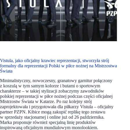
Vistula, jako oficjalny krawiec reprezentacji, stworzyła strój
formalny dla reprezentacji Polski w piłce nożnej na Mistrzostwa
Świata
Minimalistyczny, nowoczesny, granatowy garnitur połączony
z koszulą w tym samym kolorze i butami o sportowym
charakterze – w takiej stylizacji zobaczymy zawodników
polskiej reprezentacji w piłce nożnej podczas części oficjalnej
Mistrzostw Świata w Katarze. Po raz kolejny strój
zaprojektowała i przygotowała dla piłkarzy Vistula – oficjalny
partner PZPN. Kibice mogą zakupić replikę tego zestawu
w sprzedaży stacjonarnej i online już od 26 października.
Marka proponuje również specjalną linię produktów
inspirowaną oficjalnym mundialowym monolookiem.