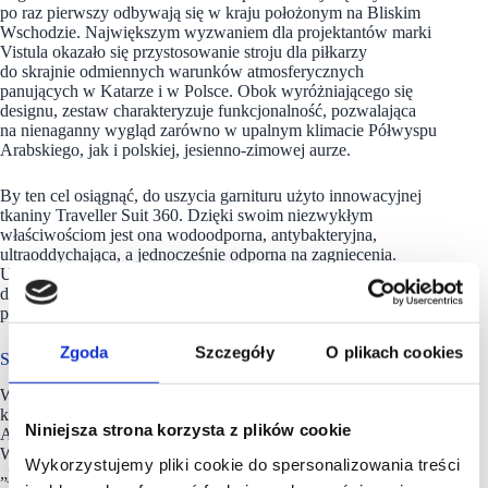
po raz pierwszy odbywają się w kraju położonym na Bliskim
Wschodzie. Największym wyzwaniem dla projektantów marki
Vistula okazało się przystosowanie stroju dla piłkarzy
do skrajnie odmiennych warunków atmosferycznych
panujących w Katarze i w Polsce. Obok wyróżniającego się
designu, zestaw charakteryzuje funkcjonalność, pozwalająca
na nienaganny wygląd zarówno w upalnym klimacie Półwyspu
Arabskiego, jak i polskiej, jesienno-zimowej aurze.
By ten cel osiągnąć, do uszycia garnituru użyto innowacyjnej
tkaniny Traveller Suit 360. Dzięki swoim niezwykłym
właściwościom jest ona wodoodporna, antybakteryjna,
ultraoddychająca, a jednocześnie odporna na zagniecenia.
Użycie materiału pochodzącego od renomowanego włoskiego
dostawcy sprawia, że zestaw nie tylko prezentuje się elegancko
przez cały dzień, ale również zapewnia komfort użytkowania.
Zgoda
Szczegóły
O plikach cookies
Strój dostępny w salonach Vistula
W wybranych salonach Vistula kibice reprezentacji będą mogli
kupić replikę stroju, w którym wystąpią Robert Lewandowski,
Niniejsza strona korzysta z plików cookie
Arkadiusz Milik, Grzegorz Krychowiak, Piotr Zieliński,
Wojciech Szczęsny, Kamil Glik i pozostali zawodnicy
Wykorzystujemy pliki cookie do spersonalizowania treści
„jedenastki” oraz drużyny rezerwowej. Dodatkowo marka