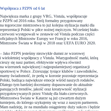
Współpraca z PZPN od 6 lat
Największa marka z grupy VRG, Vistula, współpracuje
z PZPN od 2016 roku. Strój formalny przygotowany
na tegoroczne mistrzostwa to już kolejna stylizacja marki dla
reprezentacji Polski w piłce nożnej mężczyzn. Wcześniej biało-
czerwoni występowali w zestawie od Vistula podczas części
oficjalnych Mistrzostw Europy we Francji w roku 2016,
Mistrzostw Świata w Rosji w 2018 oraz UEFA EURO 2020.
– Jako PZPN jesteśmy niezwykle dumni ze wzorowej
i wieloletniej współpracy z Vistula. Wiarygodność marki, którą
cieszy się nasz partner, efektywnie wpływa również
na wizerunek największej i najpopularniejszej organizacji
sportowej w Polsce. Zrzeszając tysiące klubów i zawodników,
mamy świadomość, że perłą w koronie pozostaje reprezentacja
Polski, budząca największe emocje wśród naszych rodaków.
Dlatego tym bardziej doceniamy dopasowanie do aktualnie
panujących trendów, jakość oraz kreatywność stylizacji
przygotowywanych przez Vistulę dla biało-czerwonych.
Mistrzostwa Świata w Katarze są już czwartym dużym
turniejem, do którego szykujemy się wraz z naszym partnerem.
Mam nadzieję, że na mundialu osiągniemy duży sukces i będzie