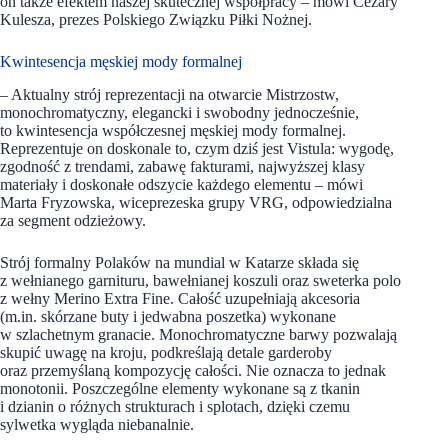
on także efektem naszej skutecznej współpracy – mówi Cezary
Kulesza, prezes Polskiego Związku Piłki Nożnej.
Kwintesencja męskiej mody formalnej
– Aktualny strój reprezentacji na otwarcie Mistrzostw,
monochromatyczny, elegancki i swobodny jednocześnie,
to kwintesencja współczesnej męskiej mody formalnej.
Reprezentuje on doskonale to, czym dziś jest Vistula: wygodę,
zgodność z trendami, zabawę fakturami, najwyższej klasy
materiały i doskonałe odszycie każdego elementu – mówi
Marta Fryzowska, wiceprezeska grupy VRG, odpowiedzialna
za segment odzieżowy.
Strój formalny Polaków na mundial w Katarze składa się
z wełnianego garnituru, bawełnianej koszuli oraz sweterka polo
z wełny Merino Extra Fine. Całość uzupełniają akcesoria
(m.in. skórzane buty i jedwabna poszetka) wykonane
w szlachetnym granacie. Monochromatyczne barwy pozwalają
skupić uwagę na kroju, podkreślają detale garderoby
oraz przemyślaną kompozycję całości. Nie oznacza to jednak
monotonii. Poszczególne elementy wykonane są z tkanin
i dzianin o różnych strukturach i splotach, dzięki czemu
sylwetka wygląda niebanalnie.