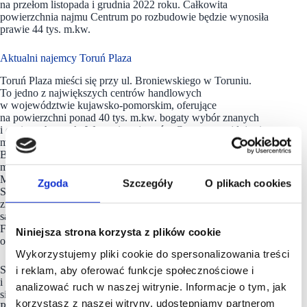
na przełom listopada i grudnia 2022 roku. Całkowita
powierzchnia najmu Centrum po rozbudowie będzie wynosiła
prawie 44 tys. m.kw.
Aktualni najemcy Toruń Plaza
Toruń Plaza mieści się przy ul. Broniewskiego w Toruniu.
To jedno z największych centrów handlowych
w województwie kujawsko-pomorskim, oferujące
na powierzchni ponad 40 tys. m.kw. bogaty wybór znanych
i cenionych marek. W gronie najemców Centrum znajdują się
m.in. Zara, Massimo Dutti, Bershka, Stradivarius, Pull &amp;
Bear, H&amp;M, NewYorker, C&amp;A, pełne portfolio
marek należących do grupy LPP, dwupoziomowy salon TK
Maxx oraz wielkopowierzchniowe sklepy Half Price, Martes
Zgoda
Szczegóły
O plikach cookies
Sport, Sports Direct i Mediaexpert. To również w Toruń Plaza
znajduje się supermarket Lidl, całodobowa siłownia CityFit, 8-
salowe kino Cinema City, jedyna w Toruniu Sala Zabaw
Fikołki oraz wielotorowa kręgielnia Lucky Star, a także szeroka
Niniejsza strona korzysta z plików cookie
oferta restauracji i kawiarni.
Wykorzystujemy pliki cookie do spersonalizowania treści
ST Plaza Management to spółka zajmująca się komercjalizacją
i reklam, aby oferować funkcje społecznościowe i
i zarządzaniem obiektami handlowymi. W jej portfolio znajdują
analizować ruch w naszej witrynie. Informacje o tym, jak
się 3 centra handlowo-rozrywkowe – Toruń Plaza, Suwałki
korzystasz z naszej witryny, udostępniamy partnerom
Plaza oraz Galeria Leszno. Ich aktualna powierzchnia