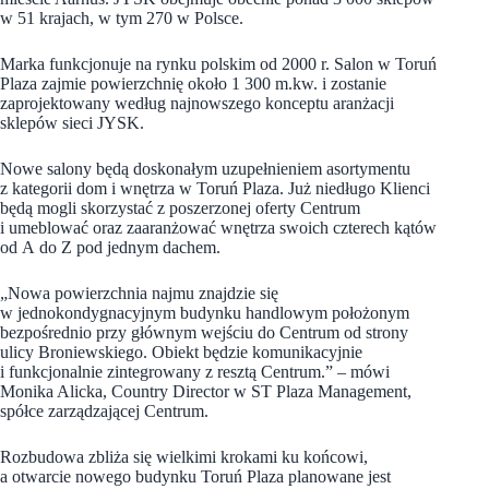
w 51 krajach, w tym 270 w Polsce.
Marka funkcjonuje na rynku polskim od 2000 r. Salon w Toruń
Plaza zajmie powierzchnię około 1 300 m.kw. i zostanie
zaprojektowany według najnowszego konceptu aranżacji
sklepów sieci JYSK.
Nowe salony będą doskonałym uzupełnieniem asortymentu
z kategorii dom i wnętrza w Toruń Plaza. Już niedługo Klienci
będą mogli skorzystać z poszerzonej oferty Centrum
i umeblować oraz zaaranżować wnętrza swoich czterech kątów
od A do Z pod jednym dachem.
„Nowa powierzchnia najmu znajdzie się
w jednokondygnacyjnym budynku handlowym położonym
bezpośrednio przy głównym wejściu do Centrum od strony
ulicy Broniewskiego. Obiekt będzie komunikacyjnie
i funkcjonalnie zintegrowany z resztą Centrum.” – mówi
Monika Alicka, Country Director w ST Plaza Management,
spółce zarządzającej Centrum.
Rozbudowa zbliża się wielkimi krokami ku końcowi,
a otwarcie nowego budynku Toruń Plaza planowane jest