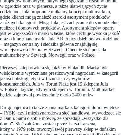
i projektów domowych, aktywnego spędzania czasu w domu,
w ogrodzie oraz w plenerze, a także ułatwiających życie
codzienne. Jula proponuje unikalny koncept multimarketu,
gdzie klienci mogą znaleźć szeroki asortyment produktów
z różnych kategorii. Misją Jula jest zachęcanie do samodzielnej
realizacji domowych projektów. Asortyment sklepów oparty
jest w większości o marki własne, które cechuje wysoka jakość
oraz o inne znane marki. Jula AB to przedsiębiorstwo rodzinne
– magazyn centralny i siedziba główna znajdują się
w miejscowości Skara w Szwecji. Obecnie sieć posiada
multimarkety w Szwecji, Norwegii oraz w Polsce.
Pierwszy sklep otwiera się także w Finlandii. Marka była
wielokrotnie wyróżniana prestiżowymi nagrodami w kategorii
jakości obsługi, etyki w biznesie, czy wyborów
konsumenckich. Jula w Toruń Plaza jest 19 sklepem Jula
w Polsce i będzie jedynym sklepem w Toruniu. Multimarket
będzie zajmował powierzchnię około 2400 m.kw.
Drugi najemca to także znana marka z kategorii dom i wnętrze
– JYSK, czyli międzynarodowa sieć handlowa, wywodząca się
z Danii. Sami o sobie mówią, że sprzedają „wszystko dla
domu”. Sieć założona została przez Larsa Larsena,
który w 1979 roku otworzył swój pierwszy sklep w duńskim
mieście Aarhus. JYSK obejmuje obecnie ponad 3 000 sklepów