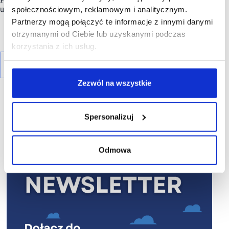
użytkowa to łącznie ponad 100 000 mkw.
społecznościowym, reklamowym i analitycznym.
Partnerzy mogą połączyć te informacje z innymi danymi
otrzymanymi od Ciebie lub uzyskanymi podczas
korzystania z ich usług.
Zezwól na wszystkie
Spersonalizuj
R E K L A M A
Odmowa