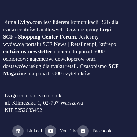
Firma Evigo.com jest liderem komunikacji B2B dla
rynku centrów handlowych. Organizujemy
targi
SCF - Shopping Center Forum
. Jesteśmy
wydawcą portalu SCF News | Retailnet.pl, którego
codzienny newsletter
dociera do ponad 6000
odbiorców: najemców, deweloperów oraz
dostawców usług dla rynku retail. Czasopismo
SCF
Magazine
ma ponad 3000 czytelników.
Evigo.com sp. z o.o. sp.k.
ul. Klimczaka 1, 02-797 Warszawa
NIP 5252633492
LinkedIn
YouTube
Facebook