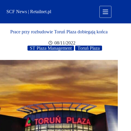
Przejdź
do
SCF News | Retailnet.pl
treści
Prace przy rozbudowie Toruń Plaza dobiegają końca
08/11/2022
ST Plaza Management
Toruń Plaza