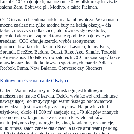
Lokal CCC znajduje się na poziomie 0, w bliskim sąsiedztwie
salonu Zara, Eobuwie.pl i Modivo, a także Fielman.
CCC to znana i ceniona polska marka obuwnicza. W salonach
można znaleźć nie tylko modne buty na każdą okazję – dla
kobiet, mężczyzn i dla dzieci, ale również stylowe torby,
plecaki i akcesoria zaprojektowane zgodnie z najnowszymi
trendami. CCC oferuje szeroki wybór asortymentu
producentów, takich jak Gino Rossi, Lasocki, Jenny Fairy,
Sprandi, DeeZee, Badura, Quazi, Rage Age, Simple, Togoshi
i Americanos. Dodatkowo w salonach CCC można kupić także
obuwie oraz dodatki kultowych sportowych marek: Adidas,
Reebok, Puma, New Balance, Converse czy Skechers.
Kultowe miejsce na mapie Olsztyna
Galeria Warmińska przy ul. Sikorskiego jest kultowym
miejscem na mapie Olsztyna. Dzięki wyjątkowej architekturze,
nawiązującej do tradycyjnego warmińskiego budownictwa
odwiedzana jest również przez turystów. Na powierzchni
użytkowej około 41 500 m² znajduje się 170 sklepów znanych
i cenionych w kraju i na świecie marek, wiele butików
ma tu jedyne sklepy w regionie, kino, kawiarnie, restauracje,
klub fitness, salon zabaw dla dzieci, a także amfiteatr i parking
z 1200 miejscami. Galeria jest przyjazna mamom i małym