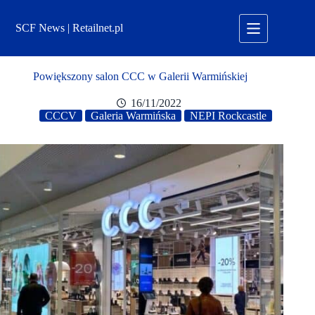
Przejdź
do
SCF News | Retailnet.pl
treści
Powiększony salon CCC w Galerii Warmińskiej
16/11/2022
CCCV
Galeria Warmińska
NEPI Rockcastle