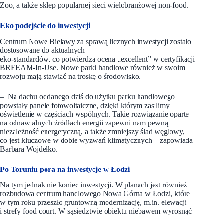
Zoo, a także sklep popularnej sieci wielobranżowej non-food.
Eko podejście do inwestycji
Centrum Nowe Bielawy za sprawą licznych inwestycji zostało
dostosowane do aktualnych
eko-standardów, co potwierdza ocena „excellent” w certyfikacji
BREEAM-In-Use. Nowe parki handlowe również w swoim
rozwoju mają stawiać na troskę o środowisko.
– Na dachu oddanego dziś do użytku parku handlowego
powstały panele fotowoltaiczne, dzięki którym zasilimy
oświetlenie w częściach wspólnych. Takie rozwiązanie oparte
na odnawialnych źródłach energii zapewni nam pewną
niezależność energetyczną, a także zmniejszy ślad węglowy,
co jest kluczowe w dobie wyzwań klimatycznych – zapowiada
Barbara Wojdełko.
Po Toruniu pora na inwestycje w Łodzi
Na tym jednak nie koniec inwestycji. W planach jest również
rozbudowa centrum handlowego Nowa Górna w Łodzi, które
w tym roku przeszło gruntowną modernizację, m.in. elewacji
i strefy food court. W sąsiedztwie obiektu niebawem wyrosnąć