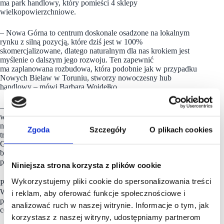
ma park handlowy, który pomieści 4 sklepy
wielkopowierzchniowe.
– Nowa Górna to centrum doskonale osadzone na lokalnym
rynku z silną pozycją, które dziś jest w 100%
skomercjalizowane, dlatego naturalnym dla nas krokiem jest
myślenie o dalszym jego rozwoju. Ten zapewnić
ma zaplanowana rozbudowa, która podobnie jak w przypadku
Nowych Bielaw w Toruniu, stworzy nowoczesny hub
handlowy – mówi Barbara Wojdełko.
– Realizacji retail parku sprzyja dziś kilka czynników. Przede
wszystkim rośnie nasze sąsiedztwo, w którym pojawiają się
nowe inwestycje mieszkaniowe oraz umacnia się w Polsce
Zgoda
Szczegóły
O plikach cookies
trend lokalności. Do tego, marki bardzo interesują się Nową
Górną, dostrzegając w obiekcie solidnego partnera
biznesowego. Nowa inwestycja ma stworzyć im atrakcyjną
przestrzeń do rozwoju w Łodzi – dodaje.
Niniejsza strona korzysta z plików cookie
Wykorzystujemy pliki cookie do spersonalizowania treści
Póki co inwestor nie zdradza szczegółów dotyczących oferty.
Wiadomo jedynie, że nowy obiekt będzie miał ok. 3000 m kw.
i reklam, aby oferować funkcje społecznościowe i
powierzchni i ulokowany zostanie w bezpośrednim sąsiedztwie
analizować ruch w naszej witrynie. Informacje o tym, jak
centrum handlowego Nowa Górna.
korzystasz z naszej witryny, udostępniamy partnerom