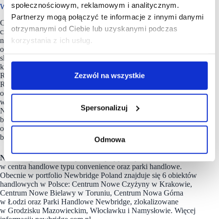
społecznościowym, reklamowym i analitycznym.
We wschodniej części Torunia
Partnerzy mogą połączyć te informacje z innymi danymi
Centrum Nowe Bielawy zlokalizowane jest we wschodniej
otrzymanymi od Ciebie lub uzyskanymi podczas
części Torunia w pobliżu DK 15 i 80 oraz autostrady A1,
korzystania z ich usług.
niecałe 15 minut od Starego Miasta. Otwarty w 2002 roku
obiekt ma powierzchnię 25 tys. m kw. GLA i liczy sobie 70
sklepów, restauracji i punktów usługowych. Wśród
kluczowych najemców znaleźć można m.in. Carrefour, Jysk,
Zezwól na wszystkie
RTV Euro AGD, Douglas, home&you, Big Star, Carry,
Rossmann, Pepco i CCC. W 2022 roku rozpoczęto rozbudowę
obiektu. Już powstał pierwszy park handlowy,
w którym znaleźć można 3 sklepy wielkopowierzchniowe –
Spersonalizuj
NEONET, Komfort i Jysk. W trakcie realizacji jest druga,
bliźniacza inwestycja, którą również wypełnią 3 marki. Oba
obiekty są już w pełni skomercjalizowane / www.nowe-
bielawy.pl
Odmowa
Newbridge Poland
to spółka skupiająca się na inwestowaniu
w centra handlowe typu convenience oraz parki handlowe.
Obecnie w portfolio Newbridge Poland znajduje się 6 obiektów
handlowych w Polsce: Centrum Nowe Czyżyny w Krakowie,
Centrum Nowe Bielawy w Toruniu, Centrum Nowa Górna
w Łodzi oraz Parki Handlowe Newbridge, zlokalizowane
w Grodzisku Mazowieckim, Włocławku i Namysłowie. Więcej