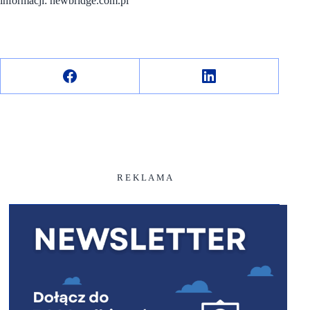
informacji: newbridge.com.pl
R E K L A M A