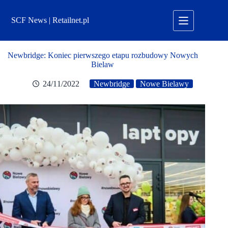
Przejdź
do
SCF News | Retailnet.pl
treści
Newbridge: Koniec pierwszego etapu rozbudowy Nowych
Bielaw
24/11/2022
Newbridge
Nowe Bielawy