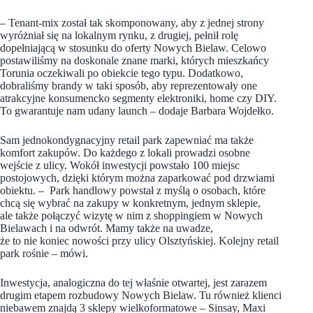
– Tenant-mix został tak skomponowany, aby z jednej strony
wyróżniał się na lokalnym rynku, z drugiej, pełnił rolę
dopełniającą w stosunku do oferty Nowych Bielaw. Celowo
postawiliśmy na doskonale znane marki, których mieszkańcy
Torunia oczekiwali po obiekcie tego typu. Dodatkowo,
dobraliśmy brandy w taki sposób, aby reprezentowały one
atrakcyjne konsumencko segmenty elektroniki, home czy DIY.
To gwarantuje nam udany launch – dodaje Barbara Wojdełko.
Sam jednokondygnacyjny retail park zapewniać ma także
komfort zakupów. Do każdego z lokali prowadzi osobne
wejście z ulicy. Wokół inwestycji powstało 100 miejsc
postojowych, dzięki którym można zaparkować pod drzwiami
obiektu. – Park handlowy powstał z myślą o osobach, które
chcą się wybrać na zakupy w konkretnym, jednym sklepie,
ale także połączyć wizytę w nim z shoppingiem w Nowych
Bielawach i na odwrót. Mamy także na uwadze,
że to nie koniec nowości przy ulicy Olsztyńskiej. Kolejny retail
park rośnie – mówi.
Inwestycja, analogiczna do tej właśnie otwartej, jest zarazem
drugim etapem rozbudowy Nowych Bielaw. Tu również klienci
niebawem znajdą 3 sklepy wielkoformatowe – Sinsay, Maxi