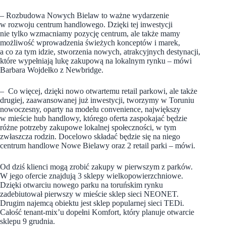
– Rozbudowa Nowych Bielaw to ważne wydarzenie
w rozwoju centrum handlowego. Dzięki tej inwestycji
nie tylko wzmacniamy pozycję centrum, ale także mamy
możliwość wprowadzenia świeżych konceptów i marek,
a co za tym idzie, stworzenia nowych, atrakcyjnych destynacji,
które wypełniają lukę zakupową na lokalnym rynku – mówi
Barbara Wojdełko z Newbridge.
– Co więcej, dzięki nowo otwartemu retail parkowi, ale także
drugiej, zaawansowanej już inwestycji, tworzymy w Toruniu
nowoczesny, oparty na modelu convenience, największy
w mieście hub handlowy, którego oferta zaspokajać będzie
różne potrzeby zakupowe lokalnej społeczności, w tym
zwłaszcza rodzin. Docelowo składać będzie się na niego
centrum handlowe Nowe Bielawy oraz 2 retail parki – mówi.
Od dziś klienci mogą zrobić zakupy w pierwszym z parków.
W jego ofercie znajdują 3 sklepy wielkopowierzchniowe.
Dzięki otwarciu nowego parku na toruńskim rynku
zadebiutował pierwszy w mieście sklep sieci NEONET.
Drugim najemcą obiektu jest sklep popularnej sieci TEDi.
Całość tenant-mix’u dopełni Komfort, który planuje otwarcie
sklepu 9 grudnia.