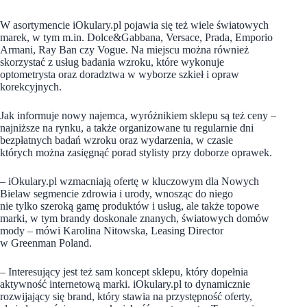
W asortymencie iOkulary.pl pojawia się też wiele światowych
marek, w tym m.in. Dolce&Gabbana, Versace, Prada, Emporio
Armani, Ray Ban czy Vogue. Na miejscu można również
skorzystać z usług badania wzroku, które wykonuje
optometrysta oraz doradztwa w wyborze szkieł i opraw
korekcyjnych.
Jak informuje nowy najemca, wyróżnikiem sklepu są też ceny –
najniższe na rynku, a także organizowane tu regularnie dni
bezpłatnych badań wzroku oraz wydarzenia, w czasie
których można zasięgnąć porad stylisty przy doborze oprawek.
– iOkulary.pl wzmacniają ofertę w kluczowym dla Nowych
Bielaw segmencie zdrowia i urody, wnosząc do niego
nie tylko szeroką gamę produktów i usług, ale także topowe
marki, w tym brandy doskonale znanych, światowych domów
mody – mówi Karolina Nitowska, Leasing Director
w Greenman Poland.
– Interesujący jest też sam koncept sklepu, który dopełnia
aktywność internetową marki. iOkulary.pl to dynamicznie
rozwijający się brand, który stawia na przystępność oferty,