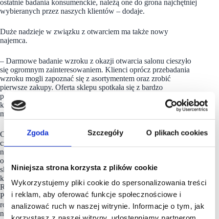
ostatnie badania konsumenckie, należą one do grona najchętniej
wybieranych przez naszych klientów – dodaje.
Duże nadzieje w związku z otwarciem ma także nowy
najemca.
– Darmowe badanie wzroku z okazji otwarcia salonu cieszyło
się ogromnym zainteresowaniem. Klienci oprócz przebadania
wzroku mogli zapoznać się z asortymentem oraz zrobić
pierwsze zakupy. Oferta sklepu spotkała się z bardzo
pozytywnym odbiorem oraz zapewnieniami ze strony
kupujących, że w przyszłości ponownie wybiorą nasz salon –
mówi Arkadiusz Fras, założyciel firmy iOkulary.pl.
Zgoda
Szczegóły
O plikach cookies
Centrum Nowe Bielawy zlokalizowane jest we wschodniej
części Torunia w pobliżu DK 15 i 80 oraz autostrady A1,
niecałe 15 minut od Starego Miasta. Otwarty w 2002 roku
obiekt ma powierzchnię 25 tys. m kw. GLA i liczy sobie 70
Niniejsza strona korzysta z plików cookie
sklepów, restauracji i punktów usługowych. Wśród
kluczowych najemców znaleźć można m.in. Carrefour, Jysk,
Wykorzystujemy pliki cookie do spersonalizowania treści
RTV Euro AGD, Douglas, home&you, Carry, Rossmann,
i reklam, aby oferować funkcje społecznościowe i
Pepco i CCC. Zrealizowana w 2022 roku i 2023 roku
rozbudowa obiektu, zaowocowała powstaniem 2
analizować ruch w naszej witrynie. Informacje o tym, jak
nowoczesnych parków handlowych. W ich ofercie dostępne
korzystasz z naszej witryny, udostępniamy partnerom