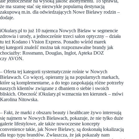
ale jednocześnie na wysoką jakość asortymentu. To sprawia,
że ma szansę stać się niezwykle popularną destynacją
zakupową m.in. dla odwiedzających Nowe Bielawy rodzin –
dodaje.
iOkulary.pl to już 10 najemca Nowych Bielaw w segmencie
zdrowia i urody, a jednocześnie trzeci salon optyczny – działa
tu też Kodano i Vision Express. Ponadto wśród marek
tej kategorii znaleźć można tak rozpoznawalne brandy jak
chociażby: Rossmann, Douglas, Inglot, Apteka DOZ
czy AVON.
– Oferta tej kategorii systematycznie rośnie w Nowych
Bielawach. Co więcej, opieramy ją na popularnych markach,
które są komplementarne, a do tego zaspokajają różne potrzeby
naszych klientów związane z dbaniem o siebie i swoich
bliskich. Obecność iOkulary.pl wzmacnia ten kierunek – mówi
Karolina Nitowska.
– Fakt, że marki z obszaru beauty i healthcare żywo interesują
się najmem w Nowych Bielawach, pokazuje, że nie tylko duże
galerie lifestylowe, ale także nowoczesne koncepty
convenience takie, jak Nowe Bielawy, są doskonałą lokalizacją
dla tego typu brandów. Zwłaszcza, że jak pokazały nam