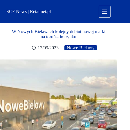
Przejdź
do
SCF News | Retailnet.pl
treści
W Nowych Bielawach kolejny debiut nowej marki
na toruńskim rynku
12/09/2023
Nowe Bielawy