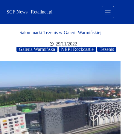
Przejdź
do
SCF News | Retailnet.pl
treści
Salon marki Tezenis w Galerii Warmińskiej
29/11/2022
Galeria Warmińska
NEPI Rockcastle
Tezenis