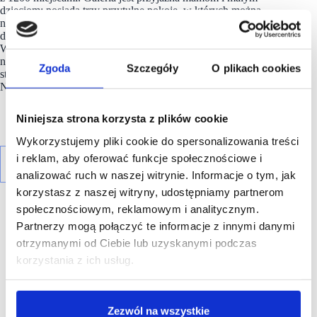
dzieciom: posiada trzy przytulne pokoje, w których można
nakarmić czy przebrać dziecko, w strefie restauracyjnej
do dyspozycji mam są bezpłatne mikrofalówki. Galeria
Warmińska niemal co tydzień przygotowuje imprezy
np. pokazy mody, koncerty czy imprezy propagujące zdrowy
Zgoda
Szczegóły
O plikach cookies
styl życia. Właścicielem i zarządcą Galerii Warmińskiej jest
Nepi Rockcastle sp. z o.o.
Niniejsza strona korzysta z plików cookie
Wykorzystujemy pliki cookie do spersonalizowania treści
i reklam, aby oferować funkcje społecznościowe i
analizować ruch w naszej witrynie. Informacje o tym, jak
korzystasz z naszej witryny, udostępniamy partnerom
społecznościowym, reklamowym i analitycznym.
Partnerzy mogą połączyć te informacje z innymi danymi
otrzymanymi od Ciebie lub uzyskanymi podczas
korzystania z ich usług.
R E K L A M A
Zezwól na wszystkie