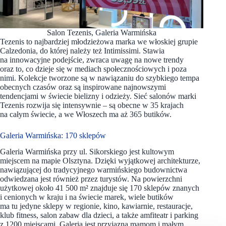
Salon Tezenis, Galeria Warmińska
Tezenis to najbardziej młodzieżowa marka we włoskiej grupie
Calzedonia, do której należy też Intimissimi. Stawia
na innowacyjne podejście, zwraca uwagę na nowe trendy
oraz to, co dzieje się w mediach społecznościowych i poza
nimi. Kolekcje tworzone są w nawiązaniu do szybkiego tempa
obecnych czasów oraz są inspirowane najnowszymi
tendencjami w świecie bielizny i odzieży. Sieć salonów marki
Tezenis rozwija się intensywnie – są obecne w 35 krajach
na całym świecie, a we Włoszech ma aż 365 butików.
Galeria Warmińska: 170 sklepów
Galeria Warmińska przy ul. Sikorskiego jest kultowym
miejscem na mapie Olsztyna. Dzięki wyjątkowej architekturze,
nawiązującej do tradycyjnego warmińskiego budownictwa
odwiedzana jest również przez turystów. Na powierzchni
użytkowej około 41 500 m² znajduje się 170 sklepów znanych
i cenionych w kraju i na świecie marek, wiele butików
ma tu jedyne sklepy w regionie, kino, kawiarnie, restauracje,
klub fitness, salon zabaw dla dzieci, a także amfiteatr i parking
z 1200 miejscami. Galeria jest przyjazna mamom i małym