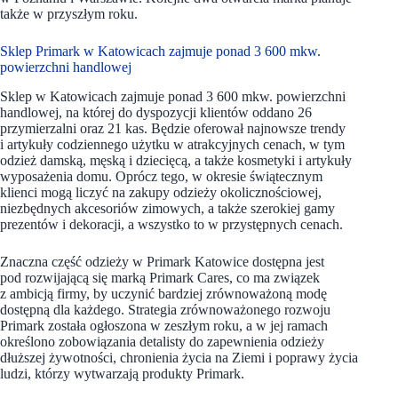
także w przyszłym roku.
Sklep Primark w Katowicach zajmuje ponad 3 600 mkw.
powierzchni handlowej
Sklep w Katowicach zajmuje ponad 3 600 mkw. powierzchni
handlowej, na której do dyspozycji klientów oddano 26
przymierzalni oraz 21 kas. Będzie oferował najnowsze trendy
i artykuły codziennego użytku w atrakcyjnych cenach, w tym
odzież damską, męską i dziecięcą, a także kosmetyki i artykuły
wyposażenia domu. Oprócz tego, w okresie świątecznym
klienci mogą liczyć na zakupy odzieży okolicznościowej,
niezbędnych akcesoriów zimowych, a także szerokiej gamy
prezentów i dekoracji, a wszystko to w przystępnych cenach.
Znaczna część odzieży w Primark Katowice dostępna jest
pod rozwijającą się marką Primark Cares, co ma związek
z ambicją firmy, by uczynić bardziej zrównoważoną modę
dostępną dla każdego. Strategia zrównoważonego rozwoju
Primark została ogłoszona w zeszłym roku, a w jej ramach
określono zobowiązania detalisty do zapewnienia odzieży
dłuższej żywotności, chronienia życia na Ziemi i poprawy życia
ludzi, którzy wytwarzają produkty Primark.