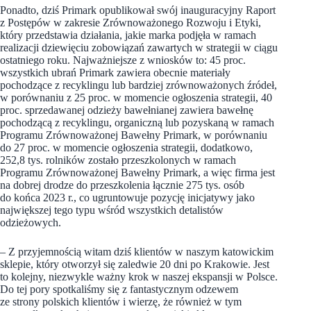
Ponadto, dziś Primark opublikował swój inauguracyjny Raport
z Postępów w zakresie Zrównoważonego Rozwoju i Etyki,
który przedstawia działania, jakie marka podjęła w ramach
realizacji dziewięciu zobowiązań zawartych w strategii w ciągu
ostatniego roku. Najważniejsze z wniosków to: 45 proc.
wszystkich ubrań Primark zawiera obecnie materiały
pochodzące z recyklingu lub bardziej zrównoważonych źródeł,
w porównaniu z 25 proc. w momencie ogłoszenia strategii, 40
proc. sprzedawanej odzieży bawełnianej zawiera bawełnę
pochodzącą z recyklingu, organiczną lub pozyskaną w ramach
Programu Zrównoważonej Bawełny Primark, w porównaniu
do 27 proc. w momencie ogłoszenia strategii, dodatkowo,
252,8 tys. rolników zostało przeszkolonych w ramach
Programu Zrównoważonej Bawełny Primark, a więc firma jest
na dobrej drodze do przeszkolenia łącznie 275 tys. osób
do końca 2023 r., co ugruntowuje pozycję inicjatywy jako
największej tego typu wśród wszystkich detalistów
odzieżowych.
– Z przyjemnością witam dziś klientów w naszym katowickim
sklepie, który otworzył się zaledwie 20 dni po Krakowie. Jest
to kolejny, niezwykle ważny krok w naszej ekspansji w Polsce.
Do tej pory spotkaliśmy się z fantastycznym odzewem
ze strony polskich klientów i wierzę, że również w tym