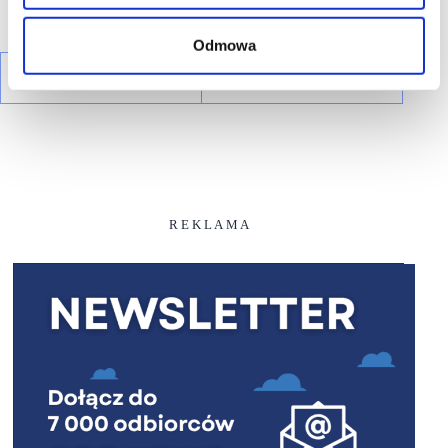
Odmowa
R E K L A M A