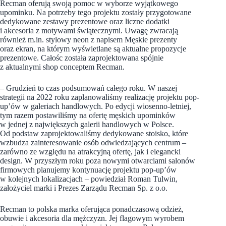
Recman oferują swoją pomoc w wyborze wyjątkowego
upominku. Na potrzeby tego projektu zostały przygotowane
dedykowane zestawy prezentowe oraz liczne dodatki
i akcesoria z motywami świątecznymi. Uwagę zwracają
również m.in. stylowy neon z napisem Męskie prezenty
oraz ekran, na którym wyświetlane są aktualne propozycje
prezentowe. Całośc została zaprojektowana spójnie
z aktualnymi shop conceptem Recman.
– Grudzień to czas podsumowań całego roku. W naszej
strategii na 2022 roku zaplanowaliśmy realizację projektu pop-
up’ów w galeriach handlowych. Po edycji wiosenno-letniej,
tym razem postawiliśmy na ofertę męskich upominków
w jednej z największych galerii handlowych w Polsce.
Od podstaw zaprojektowaliśmy dedykowane stoisko, które
wzbudza zainteresowanie osób odwiedzających centrum –
zarówno ze względu na atrakcyjną ofertę, jak i elegancki
design. W przyszłym roku poza nowymi otwarciami salonów
firmowych planujemy kontynuację projektu pop-up’ów
w kolejnych lokalizacjach – powiedział Roman Tulwin,
założyciel marki i Prezes Zarządu Recman Sp. z o.o.
Recman to polska marka oferująca ponadczasową odzież,
obuwie i akcesoria dla mężczyzn. Jej flagowym wyrobem