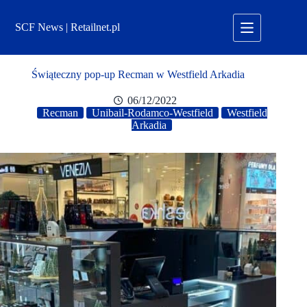
Przejdź
do
SCF News | Retailnet.pl
treści
Świąteczny pop-up Recman w Westfield Arkadia
06/12/2022
Recman
Unibail-Rodamco-Westfield
Westfield
Arkadia