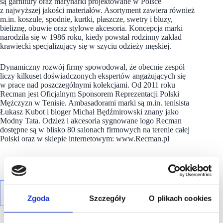
są garnitury oraz marynarki projektowane w Polsce
z najwyższej jakości materiałów. Asortyment zawiera również
m.in. koszule, spodnie, kurtki, płaszcze, swetry i bluzy,
bieliznę, obuwie oraz stylowe akcesoria. Koncepcja marki
narodziła się w 1986 roku, kiedy powstał rodzinny zakład
krawiecki specjalizujący się w szyciu odzieży męskiej.
Dynamiczny rozwój firmy spowodował, że obecnie zespół
liczy kilkuset doświadczonych ekspertów angażujących się
w prace nad poszczególnymi kolekcjami. Od 2011 roku
Recman jest Oficjalnym Sponsorem Reprezentacji Polski
Mężczyzn w Tenisie. Ambasadorami marki są m.in. tenisista
Łukasz Kubot i bloger Michał Będźmirowski znany jako
Modny Tata. Odzież i akcesoria sygnowane logo Recman
dostępne są w blisko 80 salonach firmowych na terenie całej
Polski oraz w sklepie internetowym: www.Recman.pl
Zgoda
Szczegóły
O plikach cookies