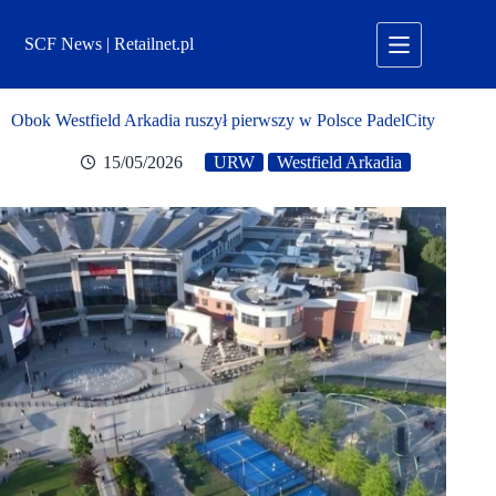
Przejdź
do
SCF News | Retailnet.pl
treści
Obok Westfield Arkadia ruszył pierwszy w Polsce PadelCity
15/05/2026
URW
Westfield Arkadia