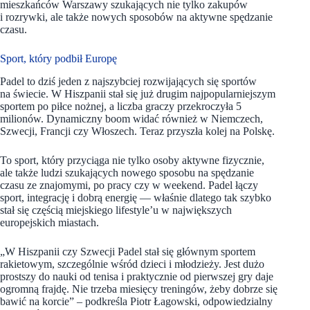
mieszkańców Warszawy szukających nie tylko zakupów
i rozrywki, ale także nowych sposobów na aktywne spędzanie
czasu.
Sport, który podbił Europę
Padel to dziś jeden z najszybciej rozwijających się sportów
na świecie. W Hiszpanii stał się już drugim najpopularniejszym
sportem po piłce nożnej, a liczba graczy przekroczyła 5
milionów. Dynamiczny boom widać również w Niemczech,
Szwecji, Francji czy Włoszech. Teraz przyszła kolej na Polskę.
To sport, który przyciąga nie tylko osoby aktywne fizycznie,
ale także ludzi szukających nowego sposobu na spędzanie
czasu ze znajomymi, po pracy czy w weekend. Padel łączy
sport, integrację i dobrą energię — właśnie dlatego tak szybko
stał się częścią miejskiego lifestyle’u w największych
europejskich miastach.
„W Hiszpanii czy Szwecji Padel stał się głównym sportem
rakietowym, szczególnie wśród dzieci i młodzieży. Jest dużo
prostszy do nauki od tenisa i praktycznie od pierwszej gry daje
ogromną frajdę. Nie trzeba miesięcy treningów, żeby dobrze się
bawić na korcie” – podkreśla Piotr Łagowski, odpowiedzialny