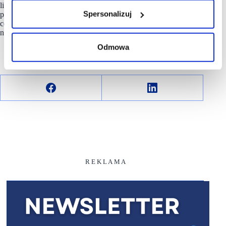
lifestyle’em. Nowa lokalizacja przy
Westfield Arkadia
Spersonalizuj
pokazuje, że padel może stać się naturalną częścią miejskiej
codzienności — dostępną blisko, wygodnie i wtedy, kiedy
najbardziej pasuje do rytmu dnia.
Odmowa
R E K L A M A