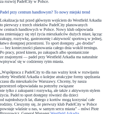
za rozwój PadelCity w Polsce.
Padel przy centrum handlowym? To nowy miejski trend
Lokalizacja tuż przed głównym wejściem do Westfield Arkadia
to pierwszy z trzech obiektów PadelCity planowanych
w centrach handlowych w Polsce. Nowy klub odpowiada
na zmieniający się styl życia mieszkańców dużych miast, łącząc
zakupy, rozrywkę, gastronomię i aktywność sportową w jednej,
łatwo dostępnej przestrzeni. To sport dostępny „po drodze”
— bez konieczności planowania całego dnia wokół treningu.
Po pracy, przed kinem, po zakupach albo spontanicznie
ze znajomymi — padel przy Westfield Arkadia ma naturalnie
wpisywać się w codzienny rytm miasta.
„Współpraca z PadelCity to dla nas ważny krok w rozwijaniu
oferty Westfield Arkadia o kolejne atrakcyjne formy spędzania
czasu dla mieszkańców Warszawy. Chcemy, by nasza
przestrzeń odpowiadała na potrzeby związane
nie tylko z zakupami i rozrywką, ale także z aktywnym stylem
życia. Padel to sport dostępny również dla dzieci
od najmłodszych lat, dlatego z kortów mogą korzystać całe
rodziny. Cieszymy się, że pierwszy klub PadelCity w Polsce
powstaje właśnie u nas, w samym sercu miasta” –
mówi Piotr
Brzozowicz, General Manager
Westfield Arkadia
.