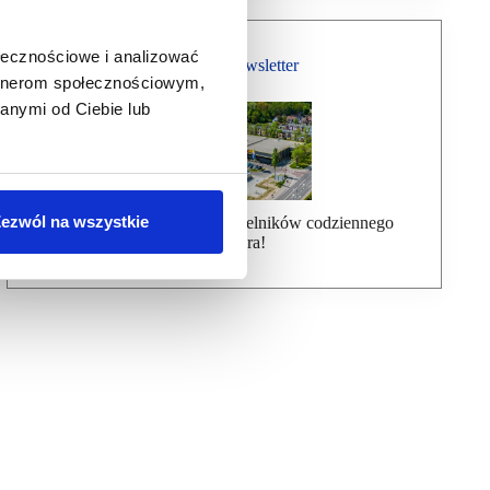
ołecznościowe i analizować
Bezpłatny Newsletter
artnerom społecznościowym,
anymi od Ciebie lub
ezwól na wszystkie
Dołącz do ponad 7000 czytelników codziennego
newslettera!