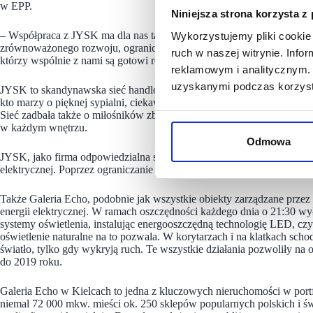
w EPP.
Niniejsza strona korzysta z
– Współpraca z JYSK ma dla nas także dodatkowy ważny wymiar. Fir
Wykorzystujemy pliki cookie 
zrównoważonego rozwoju, ograniczając chociażby zużycie energii ele
ruch w naszej witrynie. Inf
którzy wspólnie z nami są gotowi redukować swój wpływ na środowis
reklamowym i analitycznym. 
uzyskanymi podczas korzysta
JYSK to skandynawska sieć handlowa, w której klienci znajdą bogaty
kto marzy o pięknej sypialni, ciekawym urządzeniu salonu, czy bogatym
Sieć zadbała także o miłośników zbliżających się świąt, którzy znajdą
w każdym wnętrzu.
Odmowa
JYSK, jako firma odpowiedzialna społecznie, wprowadziła niedawno sz
elektrycznej. Poprzez ograniczanie oświetlenia firma spodziewa się zm
Także Galeria Echo, podobnie jak wszystkie obiekty zarządzane przez 
energii elektrycznej. W ramach oszczędności każdego dnia o 21:30 wył
systemy oświetlenia, instalując energooszczędną technologię LED, czy
oświetlenie naturalne na to pozwala. W korytarzach i na klatkach sch
światło, tylko gdy wykryją ruch. Te wszystkie działania pozwoliły na
do 2019 roku.
Galeria Echo w Kielcach to jedna z kluczowych nieruchomości w port
niemal 72 000 mkw. mieści ok. 250 sklepów popularnych polskich i 