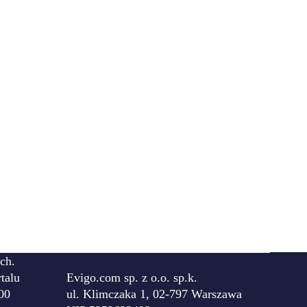
ch.
talu
Evigo.com sp. z o.o. sp.k.
00
ul. Klimczaka 1, 02-797 Warszawa