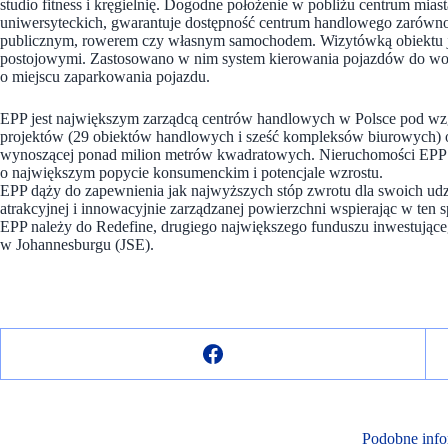
studio fitness i kręgielnię. Dogodne położenie w pobliżu centrum mia
uniwersyteckich, gwarantuje dostępność centrum handlowego zarówno d
publicznym, rowerem czy własnym samochodem. Wizytówką obiektu je
postojowymi. Zastosowano w nim system kierowania pojazdów do wol
o miejscu zaparkowania pojazdu.
EPP jest największym zarządcą centrów handlowych w Polsce pod wzg
projektów (29 obiektów handlowych i sześć kompleksów biurowych) o ł
wynoszącej ponad milion metrów kwadratowych. Nieruchomości EPP są
o największym popycie konsumenckim i potencjale wzrostu.
EPP dąży do zapewnienia jak najwyższych stóp zwrotu dla swoich ud
atrakcyjnej i innowacyjnie zarządzanej powierzchni wspierając w ten 
EPP należy do Redefine, drugiego największego funduszu inwestując
w Johannesburgu (JSE).
Podobne info