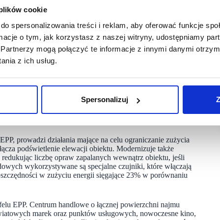
 plików cookie
ma wyznaje podobne do nas wartości w zakresie
do spersonalizowania treści i reklam, aby oferować funkcje sp
ktrycznej. Chcemy rozwijać współpracę z najemcami,
ormacje o tym, jak korzystasz z naszej witryny, udostępniamy p
ko i oszczędzać zasoby.
Partnerzy mogą połączyć te informacje z innymi danymi otrzym
nia z ich usług.
 wybór produktów do aranżacji przestrzeni domowej. Każdy,
 wachlarzu tekstyliów, na pewno znajdzie tu coś dla siebie.
 tam wybrane artykuły do stworzenia świątecznego nastroju
Spersonalizuj
Z
ereg działań, mających na celu redukcję zużycia energii
niejszenia zużycia energii o 25%.
EPP, prowadzi działania mające na celu ograniczanie zużycia
ącza podświetlenie elewacji obiektu. Modernizuje także
 redukując liczbę opraw zapalanych wewnątrz obiektu, jeśli
odowych wykorzystywane są specjalne czujniki, które włączają
 oszczędności w zużyciu energii sięgające 23% w porównaniu
felu EPP. Centrum handlowe o łącznej powierzchni najmu
światowych marek oraz punktów usługowych, nowoczesne kino,