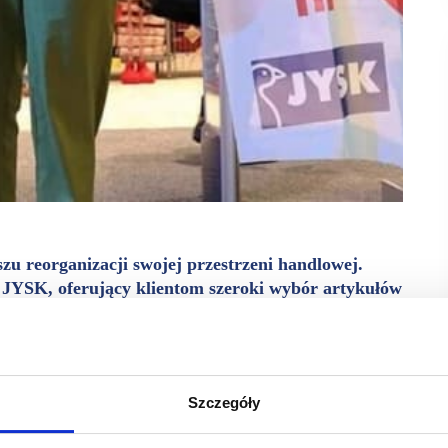
szu reorganizacji swojej przestrzeni handlowej.
 JYSK, oferujący klientom szeroki wybór artykułów
 mkw. na parterze galerii otwierając największy
i kolejną, znaczącą modernizację – tym razem w zakresie
Szczegóły
 spożywczego mogliśmy rozpocząć współpracę z wiodącymi
JYSK, sklep szczególnie ceniony przez klientów szukających
ch cenach – komentuje zmiany Jakub Ociepka, Asset Manager