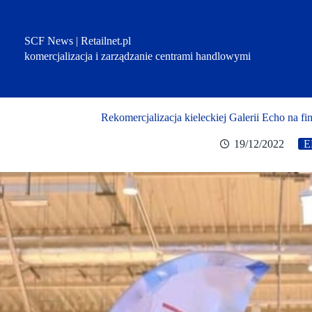
Przejdź
do
treści
SCF News | Retailnet.pl
komercjalizacja i zarządzanie centrami handlowymi
Rekomercjalizacja kieleckiej Galerii Echo na 
19/12/2022
E