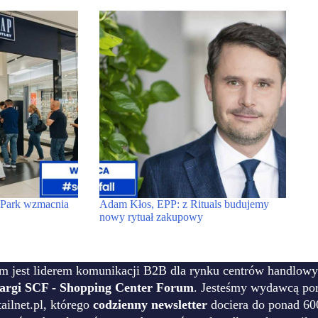
t Park wzmacnia
Adam Kłos, EPP: z Rituals budujemy
nowy rytuał zakupowy
m jest liderem komunikacji B2B dla rynku centrów handlowy
targi SCF - Shopping Center Forum
. Jesteśmy wydawcą por
ilnet.pl, którego
codzienny newsletter
dociera do ponad 60