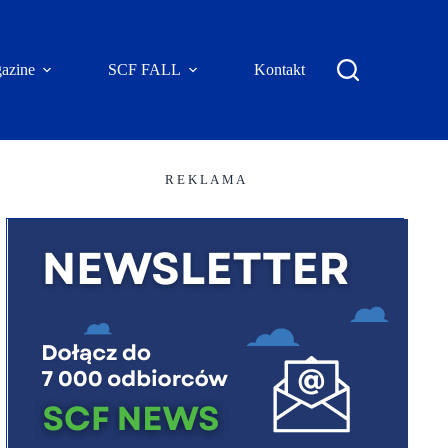
azine
SCF FALL
Kontakt
R E K L A M A