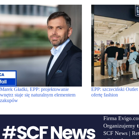
Marek Gładki, EPP: projektowanie
EPP: szczeciński Outle
wnętrz staje się naturalnym elementem
ofertę fashion
zakupów
Firma Evigo.co
Organizujemy
SCF News | Reta