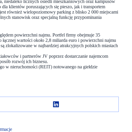
sta, niedaleko licznych osiedli mieszkaniowych oraz kampusów
la klientów poruszających się pieszo, jak i transportem
st również wielopoziomowy parking z blisko 2 000 miejscami
nych stanowisk oraz specjalną funkcję przypominania
lędem powierzchni najmu. Portfel firmy obejmuje 35
ącznej wartości około 2,8 miliarda euro i powierzchni najmu
 zlokalizowane w najbardziej atrakcyjnych polskich miastach
ziałowców i partnerów JV poprzez dostarczanie najemcom
sposób rozwój ich biznesu.
ego w nieruchomości (REIT) notowanego na giełdzie
rmacje