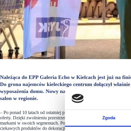
Należąca do EPP Galeria Echo w Kielcach jest już na fini
Do grona najemców kieleckiego centrum dołączył właśnie
wyposażenia domu. Nowy najemca zajął powierzchnię 1700
salon w regionie.
– Po ponad 10 latach od ostatniej przebudowy Galeria Echo przechodz
Zgoda
oferty. Dzięki zwolnieniu przestrzeni przez poprzedniego operatora
markami w swoich segmentach. Po Carrefour i Dealz dołączył do nas 
ciekawych produktów do dekoracji i wyposażenia domu w przystępny