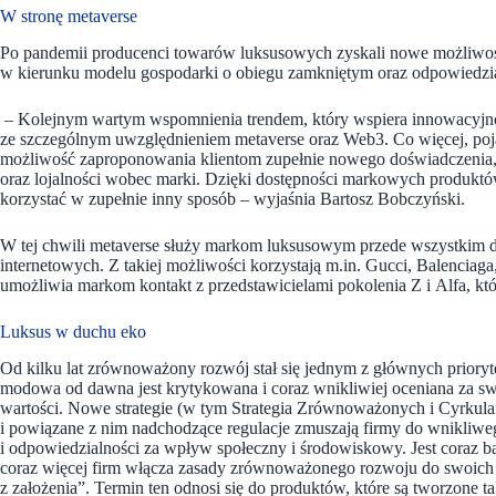
W stronę metaverse
Po pandemii producenci towarów luksusowych zyskali nowe możliwości
w kierunku modelu gospodarki o obiegu zamkniętym oraz odpowiedzia
– Kolejnym wartym wspomnienia trendem, który wspiera innowacyjność
ze szczególnym uwzględnieniem metaverse oraz Web3. Co więcej, poja
możliwość zaproponowania klientom zupełnie nowego doświadczenia,
oraz lojalności wobec marki. Dzięki dostępności markowych produkt
korzystać w zupełnie inny sposób – wyjaśnia Bartosz Bobczyński.
W tej chwili metaverse służy markom luksusowym przede wszystkim d
internetowych. Z takiej możliwości korzystają m.in. Gucci, Balenciag
umożliwia markom kontakt z przedstawicielami pokolenia Z i Alfa, któ
Luksus w duchu eko
Od kilku lat zrównoważony rozwój stał się jednym z głównych priory
modowa od dawna jest krytykowana i coraz wnikliwiej oceniana za 
wartości. Nowe strategie (w tym Strategia Zrównoważonych i Cyrkula
i powiązane z nim nadchodzące regulacje zmuszają firmy do wnikliwe
i odpowiedzialności za wpływ społeczny i środowiskowy. Jest coraz b
coraz więcej firm włącza zasady zrównoważonego rozwoju do swoich 
z założenia”. Termin ten odnosi się do produktów, które są tworzone