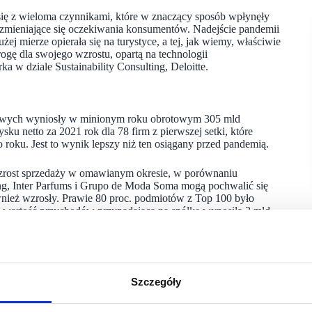
się z wieloma czynnikami, które w znaczący sposób wpłynęły
 zmieniające się oczekiwania konsumentów. Nadejście pandemii
j mierze opierała się na turystyce, a tej, jak wiemy, właściwie
rogę dla swojego wzrostu, opartą na technologii
w dziale Sustainability Consulting, Deloitte.
usowych wyniosły w minionym roku obrotowym 305 mld
sku netto za 2021 rok dla 78 firm z pierwszej setki, które
 roku. Jest to wynik lepszy niż ten osiągany przed pandemią.
 wzrost sprzedaży w omawianym okresie, w porównaniu
g, Inter Parfums i Grupo de Moda Soma mogą pochwalić się
nież wzrosły. Prawie 80 proc. podmiotów z Top 100 było
a wartość przychodów przypadająca na spółkę wynosiła 3 mld
 przychodów w wysokości 240 mln dolarów.
w dóbr luksusowych (łącznie 23 firmy), to osiem francuskich
edaży osiągniętej przez pierwszą setkę takich firm w 2021
Szczegóły
ze fuzji i przejęć. Firmy ponownie zaczęły koncentrować się