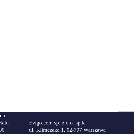
ch.
talu
Evigo.com sp. z o.o. sp.k.
00
ul. Klimczaka 1, 02-797 Warszawa