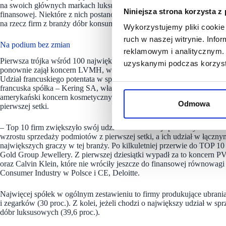
na swoich głównych markach luksusowych oraz poszukiwać możliwości
Niniejsza strona korzysta z
finansowej. Niektóre z nich postanowiły porzucić działalność niezw
na rzecz firm z branży dóbr konsumpcyjnych oraz funduszy private eq
Wykorzystujemy pliki cookie 
ruch w naszej witrynie. Inf
Na podium bez zmian
reklamowym i analitycznym. 
Pierwsza trójka wśród 100 największych producentów dóbr luksusowych
uzyskanymi podczas korzysta
ponownie zajął koncern LVMH, w którego portfolio znajdują się marki 
Udział francuskiego potentata w sprzedaży wygenerowanej przez TOP 
francuska spółka – Kering SA, właściciel marek Gucci czy Yves Saint 
amerykański koncern kosmetyczny Estee Lauder. Producenci z TOP 10
Odmowa
pierwszej setki.
– Top 10 firm zwiększyło swój udział w całkowitej sprzedaży dóbr luk
wzrostu sprzedaży podmiotów z pierwszej setki, a ich udział w łącznym
największych graczy w tej branży. Po kilkuletniej przerwie do TOP 10 
Gold Group Jewellery. Z pierwszej dziesiątki wypadł za to koncern P
oraz Calvin Klein, które nie wróciły jeszcze do finansowej równowagi
Consumer Industry w Polsce i CE, Deloitte.
Najwięcej spółek w ogólnym zestawieniu to firmy produkujące ubrania 
i zegarków (30 proc.). Z kolei, jeżeli chodzi o największy udział w s
dóbr luksusowych (39,6 proc.).