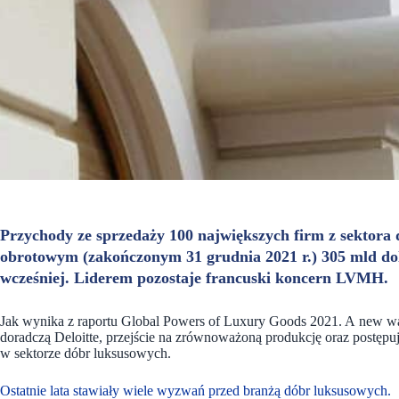
Przychody ze sprzedaży 100 największych firm z sektor
obrotowym (zakończonym 31 grudnia 2021 r.) 305 mld dola
wcześniej. Liderem pozostaje francuski koncern LVMH.
Jak wynika z raportu Global Powers of Luxury Goods 2021. A new wa
doradczą Deloitte, przejście na zrównoważoną produkcję oraz postępu
w sektorze dóbr luksusowych.
Ostatnie lata stawiały wiele wyzwań przed branżą dóbr luksusowych.