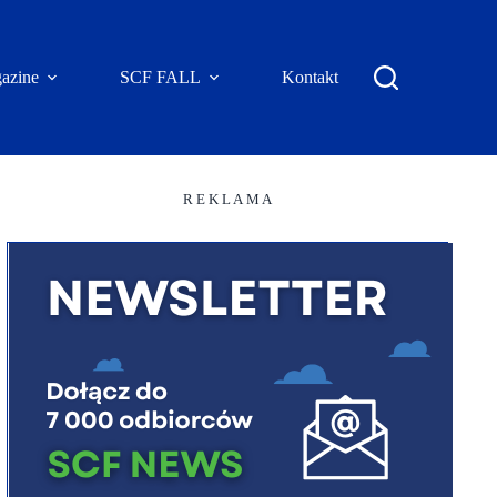
azine
SCF FALL
Kontakt
R E K L A M A