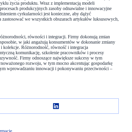
 cyklu życia produktu. Wraz z implementacją modeli
procesach produkcyjnych zasoby odnawialne i innowacyjne
nieniem cyrkularności jest konieczne, aby dążyć
a zastosować we wszystkich obszarach artykułów luksusowych,
żnorodności, równości i integracji. Firmy dokonują zmian
to w sposobie, w jaki angażują konsumentów w dokonanie zmiany
 i kolekcje. Różnorodność, równość i integracja
entyczną komunikację, szkolenie pracowników i procesy
nkluzywność. Firmy odnoszące największe sukcesy w tym
wnoważonego rozwoju, w tym mocno akcentując gospodarkę
cym wprowadzaniu innowacji i pokonywaniu przeciwności –
rmacje