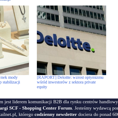
rynek mody
[RAPORT] Deloitte: wzrost optymizmu
 stabilizacji
wśród inwestorów z sektora private
equity
m jest liderem komunikacji B2B dla rynku centrów handlowy
targi SCF - Shopping Center Forum
. Jesteśmy wydawcą por
ilnet.pl, którego
codzienny newsletter
dociera do ponad 60