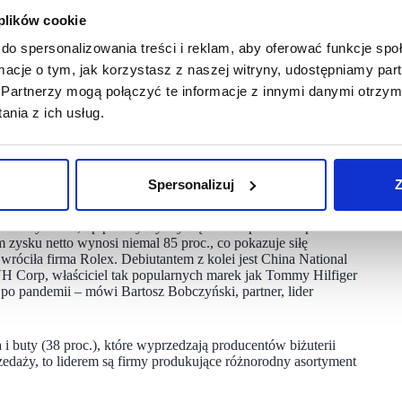
 zwiększenia rentowności i zapewnienia stabilności
 plików cookie
iązaną ze swoim podstawowym biznesem, zbywając spółki
uity.
do spersonalizowania treści i reklam, aby oferować funkcje sp
ormacje o tym, jak korzystasz z naszej witryny, udostępniamy p
Partnerzy mogą połączyć te informacje z innymi danymi otrzym
 pozostaje od kilku lat niezmienna. Pierwsze miejsce
nia z ich usług.
takie jak Louis Vuitton, Fendi, Givenchy czy Christian Dior.
10 wynosi aż 32 proc. Na drugim miejscu pojawiła się kolejna
Laurent. Na podium, podobnie jak rok temu, znalazł się także
 wygenerowali w sumie aż 56,2 proc. sprzedaży całej
Spersonalizuj
Z
susowych o 4,8 p.p. Przyczyniły się one do ponad 81 proc.
 zysku netto wynosi niemal 85 proc., co pokazuje siłę
wróciła firma Rolex. Debiutantem z kolei jest China National
VH Corp, właściciel tak popularnych marek jak Tommy Hilfiger
 po pandemii – mówi Bartosz Bobczyński, partner, lider
i buty (38 proc.), które wyprzedzają producentów biżuterii
przedaży, to liderem są firmy produkujące różnorodny asortyment