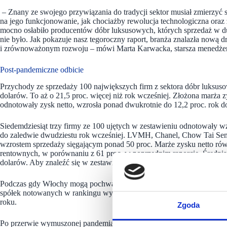
– Znany ze swojego przywiązania do tradycji sektor musiał zmierzyć 
na jego funkcjonowanie, jak chociażby rewolucja technologiczna oraz
mocno osłabiło producentów dóbr luksusowych, których sprzedaż w duże
nie było. Jak pokazuje nasz tegoroczny raport, branża znalazła nową d
i zrównoważonym rozwoju – mówi Marta Karwacka, starsza menedżerka 
Post-pandemiczne odbicie
Przychody ze sprzedaży 100 największych firm z sektora dóbr luks
dolarów. To aż o 21,5 proc. więcej niż rok wcześniej. Złożona marża zy
odnotowały zysk netto, wzrosła ponad dwukrotnie do 12,2 proc. rok do
Siedemdziesiąt trzy firmy ze 100 ujętych w zestawieniu odnotowały
do zaledwie dwudziestu rok wcześniej. LVMH, Chanel, Chow Tai Sen
wzrostem sprzedaży sięgającym ponad 50 proc. Marże zysku netto rów
rentownych, w porównaniu z 61 proc. w poprzednim raporcie. Średni
dolarów. Aby znaleźć się w zestawieniu, należało osiągnąć minimum
Podczas gdy Włochy mogą pochwalić się największą liczbą producentó
spółek notowanych w rankingu wygenerowało ponad 1/3 całkowitej sprz
roku.
Zgoda
Po przerwie wymuszonej pandemią nastąpił wzrost aktywności w obszar