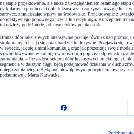
na etapie projektowania, ale także z uwzględnieniem ostatniego etapu
cyrkularnych producenci dóbr luksusowych zaczynają uwzględniać w 
surowce, zmniejszając wpływ na środowisko. Projektowanie z uwzględ
do efektywnego ponownego użycia lub recyklingu. Koncept ten możn
od odzieży po biżuterię, od kosmetyków po akcesoria.
Branża dóbr luksusowych intensywnie pracuje również nad promocją ró
strukturalnych i stają się coraz bardziej inkluzywne. Przejawia się 
w świecie, jak się z nimi komunikują oraz jak prezentują swoje modele
są wbudowywane w kulturę i wartości firm poprzez odpowiednią, aut
zatrudniania. – Przyszłość sektora dóbr luksusowych to ekologia i i
segmencie w dalszym ciągu będą podejmować działania w duchu zró
obiegu zamkniętego. Będą one niewątpliwym priorytetem towarzyszą
podsumowuje Marta Karwacka.
Podobne info