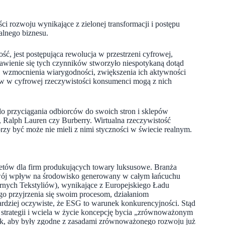
 rozwoju wynikające z zielonej transformacji i postępu
lnego biznesu.
, jest postępująca rewolucja w przestrzeni cyfrowej,
wienie się tych czynników stworzyło niespotykaną dotąd
 wzmocnienia wiarygodności, zwiększenia ich aktywności
ów w cyfrowej rzeczywistości konsumenci mogą z nich
o przyciągania odbiorców do swoich stron i sklepów
a, Ralph Lauren czy Burberry. Wirtualna rzeczywistość
rzy być może nie mieli z nimi styczności w świecie realnym.
tetów dla firm produkujących towary luksusowe. Branża
swój wpływ na środowisko generowany w całym łańcuchu
rnych Tekstyliów), wynikające z Europejskiego Ładu
go przyjrzenia się swoim procesom, działaniom
ardziej oczywiste, że ESG to warunek konkurencyjności. Stąd
strategii i wciela w życie koncepcję bycia „zrównoważonym
 tak, aby były zgodne z zasadami zrównoważonego rozwoju już