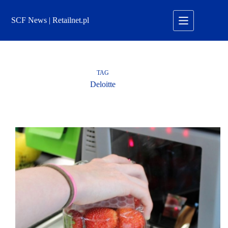
Przejdź
do
SCF News | Retailnet.pl
treści
TAG
Deloitte