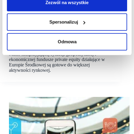
Zezwól na wszystkie
Spersonalizuj
19/07/2023
Deloitte
[RAPORT] Deloitte: Fundusze private equity gotowe
Odmowa
do większej aktywności rynkowej
Mimo niesprzyjającej sytuacji geopolitycznej i
ekonomicznej fundusze private equity działające w
Europie Środkowej są gotowe do większej
aktywności rynkowej.