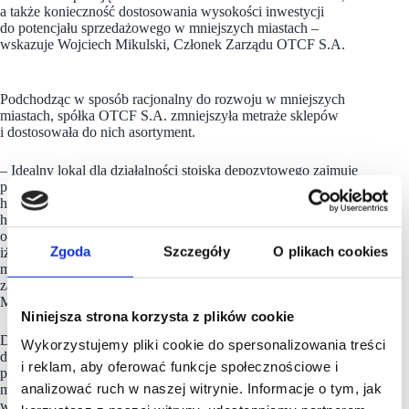
a także konieczność dostosowania wysokości inwestycji
do potencjału sprzedażowego w mniejszych miastach –
wskazuje Wojciech Mikulski, Członek Zarządu OTCF S.A.
Podchodząc w sposób racjonalny do rozwoju w mniejszych
miastach, spółka OTCF S.A. zmniejszyła metraże sklepów
i dostosowała do nich asortyment.
– Idealny lokal dla działalności stoiska depozytowego zajmuje
powierzchnię ok. 150 mkw. i jest zlokalizowany w parku
handlowym, mniejszym obiekcie handlowym czy „przy ulicy
handlowej”. Staramy się być elastyczni i zawsze szukać
optymalnych w danym momencie rozwiązań. Widzimy,
Zgoda
Szczegóły
O plikach cookies
iż zagospodarowanie lokalizacji w miastach poniżej 20 tysięcy
mieszkańców powinno być odpowiedzią na zmiany
zachodzące obecnie na rynku retailowym – podkreśla
Mikulski.
Niniejsza strona korzysta z plików cookie
Do koordynacji projektu został dedykowany bardzo
Wykorzystujemy pliki cookie do spersonalizowania treści
doświadczony zespół ekspertów w dziedzinie rozwoju sieci
i reklam, aby oferować funkcje społecznościowe i
partnerskiej/franczyzowej. Za ekspansję OTCF w mniejszych
analizować ruch w naszej witrynie. Informacje o tym, jak
miastach i rozwój nowego konceptu retailowego, powstałego
w odpowiedzi na aktualne trendy rynkowe, odpowiedzialni