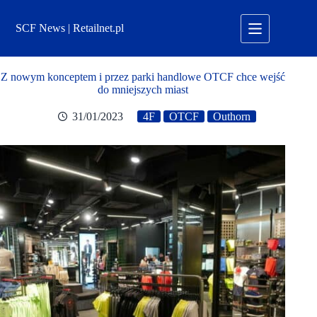
Przejdź
do
SCF News | Retailnet.pl
treści
Z nowym konceptem i przez parki handlowe OTCF chce wejść
do mniejszych miast
31/01/2023
4F
OTCF
Outhorn