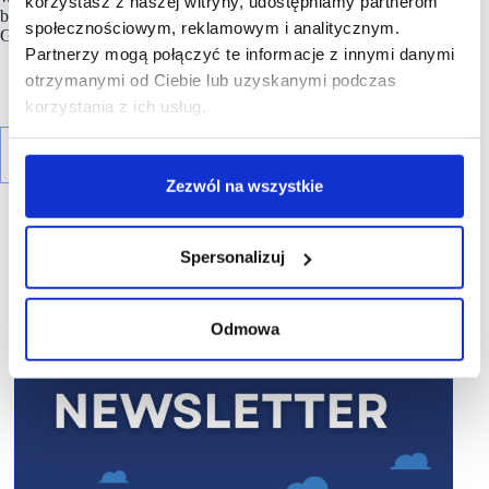
korzystasz z naszej witryny, udostępniamy partnerom
będą Piotr Cygnar – Senior Expansion Manager oraz Mateusz
społecznościowym, reklamowym i analitycznym.
Grzesiak – Expansion Manager w OTCF S.A.
Partnerzy mogą połączyć te informacje z innymi danymi
otrzymanymi od Ciebie lub uzyskanymi podczas
korzystania z ich usług.
Zezwól na wszystkie
Spersonalizuj
R E K L A M A
Odmowa