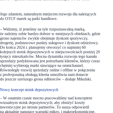
Jego zdaniem, naturalnym miejscem rozwoju dla należących
do OTCF marek są parki handlowe.
– Widzimy, iż jesteśmy na tyle rozpoznawalną marką,
że radzimy sobie bardzo dobrze w mniejszych obiektach, gdzie
grono najemców zwykle obejmuje dyskont spożywczy,
drogerię, podstawowe punkty usługowe i dyskont odzieżowy.
Do końca 2024 r. planujemy otworzyć co najmniej 60
kolejnych stoisk depozytowych w miejscowościach poniżej 20
tysięcy mieszkańców. Mocna dynamika rozwoju tego kanału
sprzedaży podyktowana jest potrzebami klientów, którzy coraz
chętniej wybierają marki stawiające na omnichannel.
Równoległy rozwój sprzedaży online i offline w połączeniu
z profesjonalną obsługą klienta umożliwia nam dotarcie
do jeszcze szerszego grona odbiorców – dodaje Mikulski.
Nowy koncept stoisk depozytowych
– W ostatnim czasie mocno pracowaliśmy nad konceptem
wizualnym stoisk depozytowych, aby obniżyć koszty
inwestycyjne po stronie partnerów. To nasza odpowiedź
na aktualnie panujące warunki mikro- i makroekonomiczne,