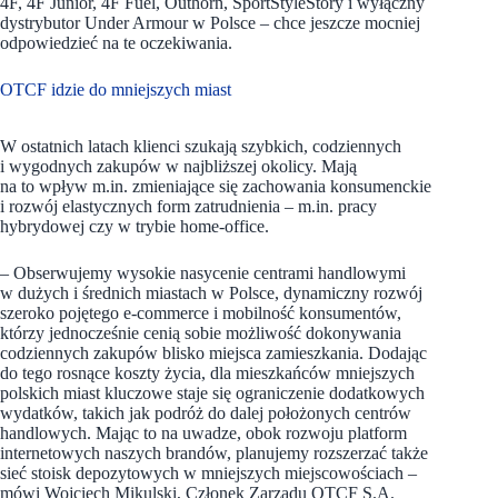
4F, 4F Junior, 4F Fuel, Outhorn, SportStyleStory i wyłączny
dystrybutor Under Armour w Polsce – chce jeszcze mocniej
odpowiedzieć na te oczekiwania.
OTCF idzie do mniejszych miast
W ostatnich latach klienci szukają szybkich, codziennych
i wygodnych zakupów w najbliższej okolicy. Mają
na to wpływ m.in. zmieniające się zachowania konsumenckie
i rozwój elastycznych form zatrudnienia – m.in. pracy
hybrydowej czy w trybie home-office.
– Obserwujemy wysokie nasycenie centrami handlowymi
w dużych i średnich miastach w Polsce, dynamiczny rozwój
szeroko pojętego e-commerce i mobilność konsumentów,
którzy jednocześnie cenią sobie możliwość dokonywania
codziennych zakupów blisko miejsca zamieszkania. Dodając
do tego rosnące koszty życia, dla mieszkańców mniejszych
polskich miast kluczowe staje się ograniczenie dodatkowych
wydatków, takich jak podróż do dalej położonych centrów
handlowych. Mając to na uwadze, obok rozwoju platform
internetowych naszych brandów, planujemy rozszerzać także
sieć stoisk depozytowych w mniejszych miejscowościach –
mówi Wojciech Mikulski, Członek Zarządu OTCF S.A.