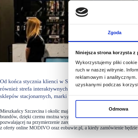
Zgoda
Niniejsza strona korzysta z
Wykorzystujemy pliki cookie 
ruch w naszej witrynie. Inf
reklamowym i analitycznym. 
Od końca stycznia klienci w Szczecinie mogą cieszyć się za
uzyskanymi podczas korzysta
również strefa interaktywnych przymierzalni MODIVO. Dzię
sklepów stacjonarnych, marki konsekwentnie dążą do łączenia
Odmowa
Mieszkańcy Szczecina i okolic mają do dyspozycji sklep o powierzchn
brandów, dzięki czemu można wygodnie skompletować pełną stylizację.
pozwalającej na przymierzenie zarezerwowanych wcześniej produkt
z oferty online MODIVO oraz eobuwie.pl, a kiedy zamówienie będzi