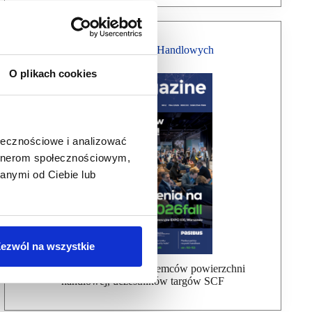
Magazyn Centrów Handlowych
O plikach cookies
ołecznościowe i analizować
artnerom społecznościowym,
anymi od Ciebie lub
ezwól na wszystkie
Bezpłatna wysyłka dla najemców powierzchni
handlowej, uczestników targów SCF