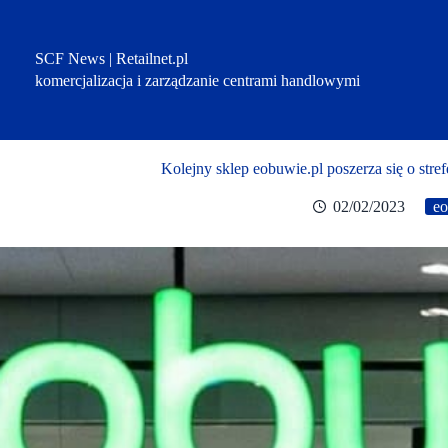
Przejdź
do
treści
SCF News | Retailnet.pl
komercjalizacja i zarządzanie centrami handlowymi
Kolejny sklep eobuwie.pl poszerza się o s
02/02/2023
eo