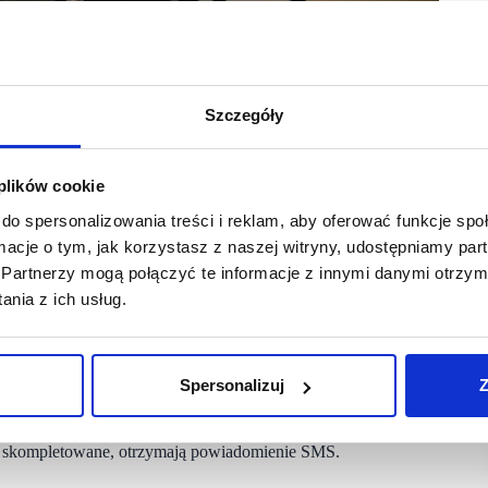
Szczegóły
 plików cookie
do spersonalizowania treści i reklam, aby oferować funkcje sp
ormacje o tym, jak korzystasz z naszej witryny, udostępniamy p
Partnerzy mogą połączyć te informacje z innymi danymi otrzym
kupami w sklepie eobuwie.pl w którym dostępna jest
nia z ich usług.
ki tworzeniu zaawansowanych technologicznie
 światów online i offline.
Spersonalizuj
Z
i 700m2, który zapewnia dostęp do produktów z oferty obu
 Klienci mogą skorzystać z usługi Przymierz zanim zapłacisz,
ów. W dowolnym momencie mogą zamówić do sklepu artykuły
e skompletowane, otrzymają powiadomienie SMS.