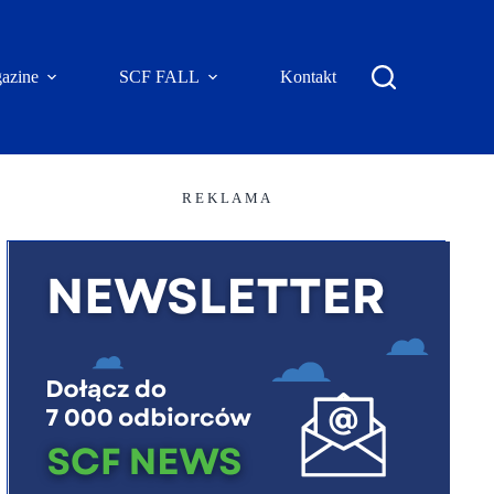
azine
SCF FALL
Kontakt
R E K L A M A