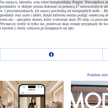
Na miejscu, klientów wita robot humanoidalny Pepper. Niewątpliwa at
produktów w sklepie można dokonać za pomocą 27 nowoczesnych ta
w 2 przymierzalniach, ich nazwy pochodzą od europejskich stolic – B
produkty oraz szafa i tablet, dzięki któremu można podjąć ostateczną d
esize.me – specjalny skaner, który wykonuje skan 3D stóp, co pozwa
Wystarczy zrobić to tylko raz, ponieważ skan zostaje przypisany do k
i torebek z oferty eobuwie.pl dostępnych od ręki.
Podobne info