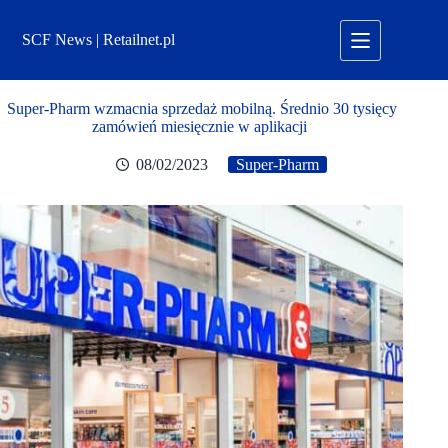
Przejdź
do
SCF News | Retailnet.pl
treści
Super-Pharm wzmacnia sprzedaż mobilną. Średnio 30 tysięcy
zamówień miesięcznie w aplikacji
08/02/2023
Super-Pharm