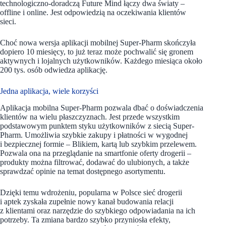
technologiczno-doradczą Future Mind łączy dwa światy –
offline i online. Jest odpowiedzią na oczekiwania klientów
sieci.
Choć nowa wersja aplikacji mobilnej Super-Pharm skończyła
dopiero 10 miesięcy, to już teraz może pochwalić się gronem
aktywnych i lojalnych użytkowników. Każdego miesiąca około
200 tys. osób odwiedza aplikację.
Jedna aplikacja, wiele korzyści
Aplikacja mobilna Super-Pharm pozwala dbać o doświadczenia
klientów na wielu płaszczyznach. Jest przede wszystkim
podstawowym punktem styku użytkowników z siecią Super-
Pharm. Umożliwia szybkie zakupy i płatności w wygodnej
i bezpiecznej formie – Blikiem, kartą lub szybkim przelewem.
Pozwala ona na przeglądanie na smartfonie oferty drogerii –
produkty można filtrować, dodawać do ulubionych, a także
sprawdzać opinie na temat dostępnego asortymentu.
Dzięki temu wdrożeniu, popularna w Polsce sieć drogerii
i aptek zyskała zupełnie nowy kanał budowania relacji
z klientami oraz narzędzie do szybkiego odpowiadania na ich
potrzeby. Ta zmiana bardzo szybko przyniosła efekty,