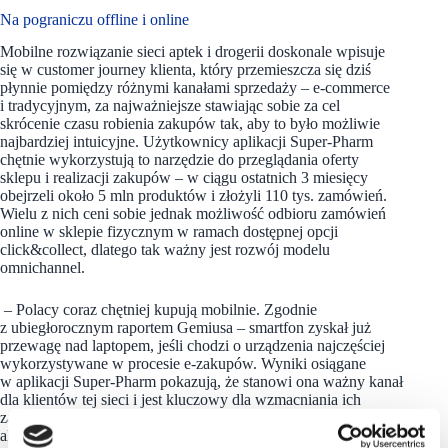
Na pograniczu offline i online
Mobilne rozwiązanie sieci aptek i drogerii doskonale wpisuje
się w customer journey klienta, który przemieszcza się dziś
płynnie pomiędzy różnymi kanałami sprzedaży – e-commerce
i tradycyjnym, za najważniejsze stawiając sobie za cel
skrócenie czasu robienia zakupów tak, aby to było możliwie
najbardziej intuicyjne. Użytkownicy aplikacji Super-Pharm
chętnie wykorzystują to narzędzie do przeglądania oferty
sklepu i realizacji zakupów – w ciągu ostatnich 3 miesięcy
obejrzeli około 5 mln produktów i złożyli 110 tys. zamówień.
Wielu z nich ceni sobie jednak możliwość odbioru zamówień
online w sklepie fizycznym w ramach dostępnej opcji
click&collect, dlatego tak ważny jest rozwój modelu
omnichannel.
– Polacy coraz chętniej kupują mobilnie. Zgodnie
z ubiegłorocznym raportem Gemiusa – smartfon zyskał już
przewagę nad laptopem, jeśli chodzi o urządzenia najczęściej
wykorzystywane w procesie e-zakupów. Wyniki osiągane
w aplikacji Super-Pharm pokazują, że stanowi ona ważny kanał
dla klientów tej sieci i jest kluczowy dla wzmacniania ich
zaangażowania. Nie tylko zapewnia im komfort zakupów,
ale także pogłębia ich relację z marką. Dlatego budując