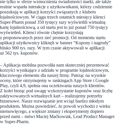
nie tylko w sferze wzmocnienia świadomości marki, ale także
realnie wsparła interakcje z użytkownikami, którzy codziennie
poszukują w aplikacji korzyści związanych z klubem
lojalnościowym. W ciągu trzech ostatnich miesięcy klienci
Super-Pharm ponad 350 tysięcy razy wyświetlili wirtualną
kartę lojalnościową, a od startu jest to już ponad 750 tysięcy
wyświetleń. Klienci równie chętnie korzystają
z proponowanych przez sieć promocji. Od momentu startu
aplikacji użytkownicy kliknęli w banner “Kupony i nagrody”
blisko 900 tys. razy. W tym czasie aktywowali w aplikacji
aż 562 tys. kuponów.
– Aplikacja mobilna pozwoliła nam skuteczniej prezentować
korzyści wynikające z udziału w programie lojalnościowym,
kluczowego elementu dla naszej firmy. Patrząc na wysokie
oceny, które otrzymujemy w rankingach App Store i Google
Play, czyli 4,9, spełnia ona oczekiwania naszych klientów.
Z kolei biorąc pod uwagę wykorzystanie kuponów oraz liczbę
zaktywowanych wirtualnych kart – realizujemy potrzeby
biznesowe. Nasze rozwiązanie jest wciąż bardzo młodym
produktem. Można powiedzieć, że powoli wychodzi z wieku
niemowlęcego, a większe zmiany i eksperymenty dopiero
przed nami – mówi Maciej Maćkowiak, Lead Product Manager
w Super-Pharm.