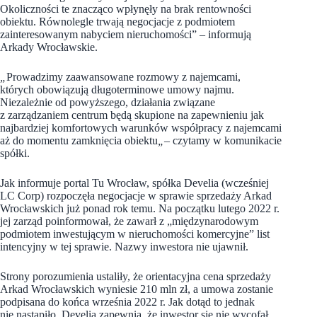
Okoliczności te znacząco wpłynęły na brak rentowności
obiektu. Równolegle trwają negocjacje z podmiotem
zainteresowanym nabyciem nieruchomości” – informują
Arkady Wrocławskie.
„
Prowadzimy zaawansowane rozmowy z najemcami,
których obowiązują długoterminowe umowy najmu.
Niezależnie od powyższego, działania związane
z zarządzaniem centrum będą skupione na zapewnieniu jak
najbardziej komfortowych warunków współpracy z najemcami
aż do momentu zamknięcia obiektu
„
– czytamy w komunikacie
spółki.
Jak informuje portal Tu Wrocław, spółka Develia (wcześniej
LC Corp) rozpoczęła negocjacje w sprawie sprzedaży Arkad
Wrocławskich już ponad rok temu. Na początku lutego 2022 r.
jej zarząd poinformował, że zawarł z „międzynarodowym
podmiotem inwestującym w nieruchomości komercyjne” list
intencyjny w tej sprawie. Nazwy inwestora nie ujawnił.
Strony porozumienia ustaliły, że orientacyjna cena sprzedaży
Arkad Wrocławskich wyniesie 210 mln zł, a umowa zostanie
podpisana do końca września 2022 r. Jak dotąd to jednak
nie nastąpiło. Develia zapewnia, że inwestor się nie wycofał,