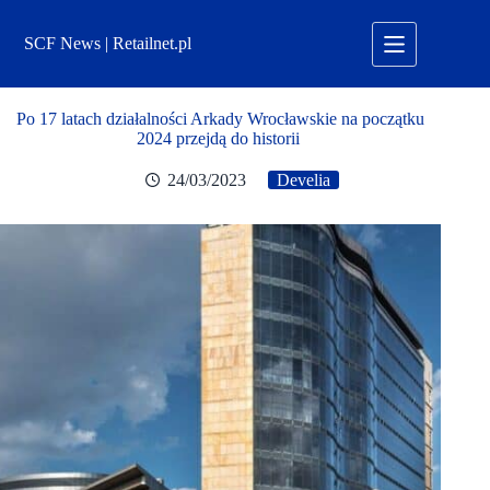
Przejdź
do
SCF News | Retailnet.pl
treści
Po 17 latach działalności Arkady Wrocławskie na początku
2024 przejdą do historii
24/03/2023
Develia