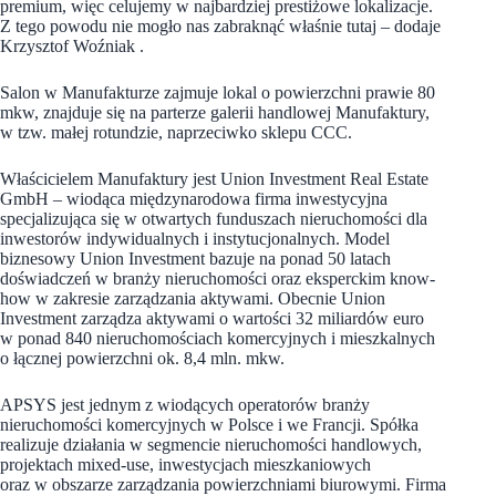
premium, więc celujemy w najbardziej prestiżowe lokalizacje.
Z tego powodu nie mogło nas zabraknąć właśnie tutaj – dodaje
Krzysztof Woźniak .
Salon w Manufakturze zajmuje lokal o powierzchni prawie 80
mkw, znajduje się na parterze galerii handlowej Manufaktury,
w tzw. małej rotundzie, naprzeciwko sklepu CCC.
Właścicielem Manufaktury jest Union Investment Real Estate
GmbH – wiodąca międzynarodowa firma inwestycyjna
specjalizująca się w otwartych funduszach nieruchomości dla
inwestorów indywidualnych i instytucjonalnych. Model
biznesowy Union Investment bazuje na ponad 50 latach
doświadczeń w branży nieruchomości oraz eksperckim know-
how w zakresie zarządzania aktywami. Obecnie Union
Investment zarządza aktywami o wartości 32 miliardów euro
w ponad 840 nieruchomościach komercyjnych i mieszkalnych
o łącznej powierzchni ok. 8,4 mln. mkw.
APSYS jest jednym z wiodących operatorów branży
nieruchomości komercyjnych w Polsce i we Francji. Spółka
realizuje działania w segmencie nieruchomości handlowych,
projektach mixed-use, inwestycjach mieszkaniowych
oraz w obszarze zarządzania powierzchniami biurowymi. Firma