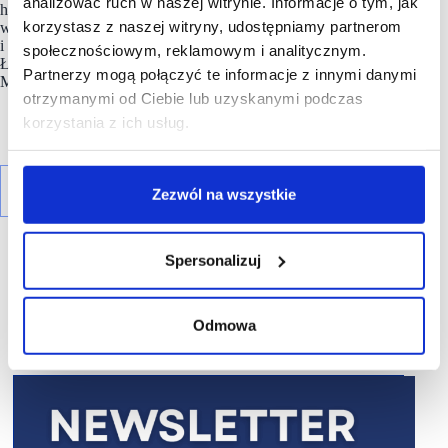
analizować ruch w naszej witrynie. Informacje o tym, jak
handlowych zlokalizowanych w 18 największych miastach
korzystasz z naszej witryny, udostępniamy partnerom
w kraju oraz biurowcem Arkada Business Park w Bydgoszczy
i kompleksem biurowym React zlokalizowanym w centrum
społecznościowym, reklamowym i analitycznym.
Łodzi. Apsys prowadzi także inwestycję mieszkaniową – Solea
Partnerzy mogą połączyć te informacje z innymi danymi
Mieszkania przy Wyścigach na warszawskim Mokotowie.
otrzymanymi od Ciebie lub uzyskanymi podczas
korzystania z ich usług.
Zezwól na wszystkie
Spersonalizuj
Odmowa
R E K L A M A