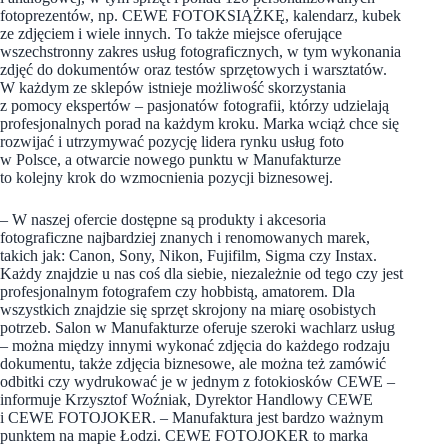
fotoprezentów, np. CEWE FOTOKSIĄŻKĘ, kalendarz, kubek
ze zdjęciem i wiele innych. To także miejsce oferujące
wszechstronny zakres usług fotograficznych, w tym wykonania
zdjęć do dokumentów oraz testów sprzętowych i warsztatów.
W każdym ze sklepów istnieje możliwość skorzystania
z pomocy ekspertów – pasjonatów fotografii, którzy udzielają
profesjonalnych porad na każdym kroku. Marka wciąż chce się
rozwijać i utrzymywać pozycję lidera rynku usług foto
w Polsce, a otwarcie nowego punktu w Manufakturze
to kolejny krok do wzmocnienia pozycji biznesowej.
– W naszej ofercie dostępne są produkty i akcesoria
fotograficzne najbardziej znanych i renomowanych marek,
takich jak: Canon, Sony, Nikon, Fujifilm, Sigma czy Instax.
Każdy znajdzie u nas coś dla siebie, niezależnie od tego czy jest
profesjonalnym fotografem czy hobbistą, amatorem. Dla
wszystkich znajdzie się sprzęt skrojony na miarę osobistych
potrzeb. Salon w Manufakturze oferuje szeroki wachlarz usług
– można między innymi wykonać zdjęcia do każdego rodzaju
dokumentu, także zdjęcia biznesowe, ale można też zamówić
odbitki czy wydrukować je w jednym z fotokiosków CEWE –
informuje Krzysztof Woźniak, Dyrektor Handlowy CEWE
i CEWE FOTOJOKER. – Manufaktura jest bardzo ważnym
punktem na mapie Łodzi. CEWE FOTOJOKER to marka