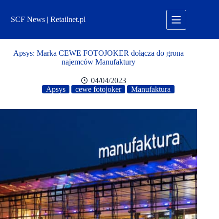
Przejdź
do
SCF News | Retailnet.pl
treści
Apsys: Marka CEWE FOTOJOKER dołącza do grona
najemców Manufaktury
04/04/2023
Apsys
cewe fotojoker
Manufaktura