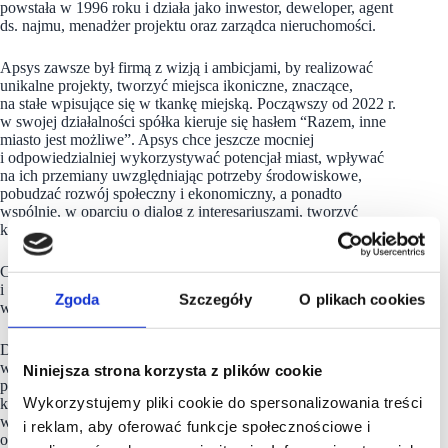
powstała w 1996 roku i działa jako inwestor, deweloper, agent
ds. najmu, menadżer projektu oraz zarządca nieruchomości.
Apsys zawsze był firmą z wizją i ambicjami, by realizować
unikalne projekty, tworzyć miejsca ikoniczne, znaczące,
na stałe wpisujące się w tkankę miejską. Począwszy od 2022 r.
w swojej działalności spółka kieruje się hasłem “Razem, inne
miasto jest możliwe”. Apsys chce jeszcze mocniej
i odpowiedzialniej wykorzystywać potencjał miast, wpływać
na ich przemiany uwzględniając potrzeby środowiskowe,
pobudzać rozwój społeczny i ekonomiczny, a ponadto
wspólnie, w oparciu o dialog z interesariuszami, tworzyć
komfortowe otoczenie dla ludzi.
Celem strategicznym firmy jest zmiana miast na lepsze
i tworzenie wyjątkowych miejsc, dzięki którym życie
Zgoda
Szczegóły
O plikach cookies
wszystkich staje się piękniejsze.
Dzięki wieloletniemu doświadczeniu i specjalistycznej wiedzy
wszystkie działania, niezależnie od wielkości i lokalizacji
Niniejsza strona korzysta z plików cookie
poszczególnych nieruchomości, są dopasowane do potrzeb
Wykorzystujemy pliki cookie do spersonalizowania treści
klienta. Do największych inwestycji firmy należą Manufaktura
w Łodzi oraz Posnania w Poznaniu. APSYS Polska zarządza
i reklam, aby oferować funkcje społecznościowe i
obecnie ponad 1 000 000 mkw. GLA w 23 obiektach