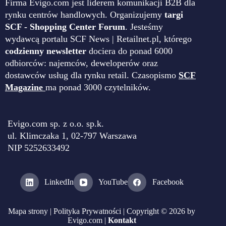
Firma Evigo.com jest liderem komunikacji B2B dla
rynku centrów handlowych. Organizujemy
targi
SCF - Shopping Center Forum
. Jesteśmy
wydawcą portalu SCF News | Retailnet.pl, którego
codzienny newsletter
dociera do ponad 6000
odbiorców: najemców, deweloperów oraz
dostawców usług dla rynku retail. Czasopismo
SCF
Magazine
ma ponad 3000 czytelników.
Evigo.com sp. z o.o. sp.k.
ul. Klimczaka 1, 02-797 Warszawa
NIP 5252633492
LinkedIn
YouTube
Facebook
Mapa strony
|
Polityka Prywatności
| Copyright © 2026 by
Evigo.com |
Kontakt