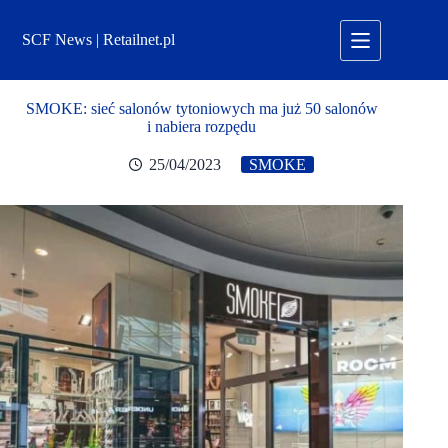
Przejdź
do
SCF News | Retailnet.pl
treści
SMOKE: sieć salonów tytoniowych ma już 50 salonów
i nabiera rozpędu
25/04/2023
SMOKE