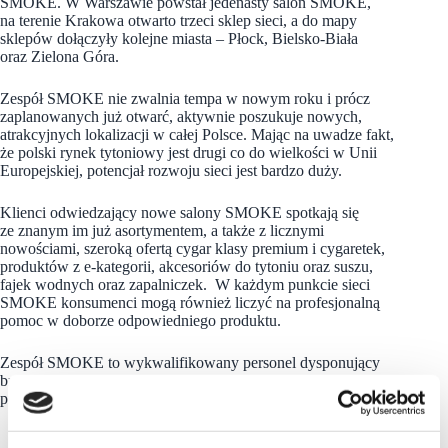
SMOKE. W Warszawie powstał jedenasty salon SMOKE,
na terenie Krakowa otwarto trzeci sklep sieci, a do mapy
sklepów dołączyły kolejne miasta – Płock, Bielsko-Biała
oraz Zielona Góra.
Zespół SMOKE nie zwalnia tempa w nowym roku i prócz
zaplanowanych już otwarć, aktywnie poszukuje nowych,
atrakcyjnych lokalizacji w całej Polsce. Mając na uwadze fakt,
że polski rynek tytoniowy jest drugi co do wielkości w Unii
Europejskiej, potencjał rozwoju sieci jest bardzo duży.
Klienci odwiedzający nowe salony SMOKE spotkają się
ze znanym im już asortymentem, a także z licznymi
nowościami, szeroką ofertą cygar klasy premium i cygaretek,
produktów z e-kategorii, akcesoriów do tytoniu oraz suszu,
fajek wodnych oraz zapalniczek. W każdym punkcie sieci
SMOKE konsumenci mogą również liczyć na profesjonalną
pomoc w doborze odpowiedniego produktu.
Zespół SMOKE to wykwalifikowany personel dysponujący
branżową wiedzą na temat wszystkich oferowanych
produktów.