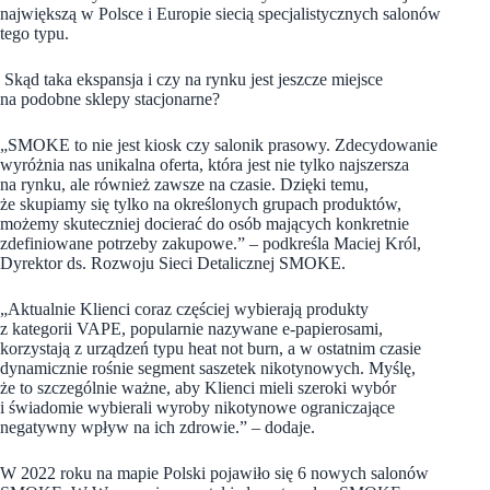
największą w Polsce i Europie siecią specjalistycznych salonów
tego typu.
Skąd taka ekspansja i czy na rynku jest jeszcze miejsce
na podobne sklepy stacjonarne?
„SMOKE to nie jest kiosk czy salonik prasowy. Zdecydowanie
wyróżnia nas unikalna oferta, która jest nie tylko najszersza
na rynku, ale również zawsze na czasie. Dzięki temu,
że skupiamy się tylko na określonych grupach produktów,
możemy skuteczniej docierać do osób mających konkretnie
zdefiniowane potrzeby zakupowe.” – podkreśla Maciej Król,
Dyrektor ds. Rozwoju Sieci Detalicznej SMOKE.
„Aktualnie Klienci coraz częściej wybierają produkty
z kategorii VAPE, popularnie nazywane e-papierosami,
korzystają z urządzeń typu heat not burn, a w ostatnim czasie
dynamicznie rośnie segment saszetek nikotynowych. Myślę,
że to szczególnie ważne, aby Klienci mieli szeroki wybór
i świadomie wybierali wyroby nikotynowe ograniczające
negatywny wpływ na ich zdrowie.” – dodaje.
W 2022 roku na mapie Polski pojawiło się 6 nowych salonów