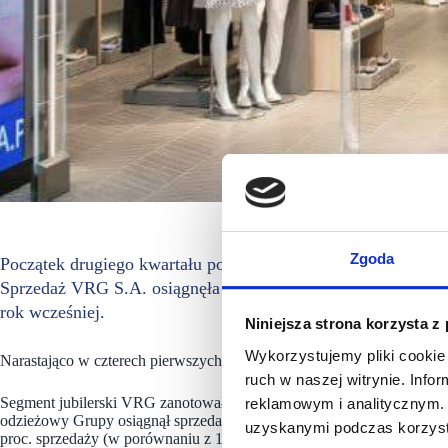
Zgoda
Początek drugiego kwartału pod wpływem osłabienia popytu
Sprzedaż VRG S.A. osiągnęła w kwietniu 2023 wartość 108,2 
rok wcześniej.
Niniejsza strona korzysta z
Wykorzystujemy pliki cookie 
Narastająco w czterech pierwszych miesiącach sprzedaż VRG wyniosła 3
ruch w naszej witrynie. Inf
Segment jubilerski VRG zanotował w kwietniu 7-procentowy wzrost, o
reklamowym i analitycznym. 
odzieżowy Grupy osiągnął sprzedaż równą 57,6 mln zł, o 6,4 proc. mn
uzyskanymi podczas korzysta
proc. sprzedaży (w porównaniu z 14,6 proc. rok wcześniej).