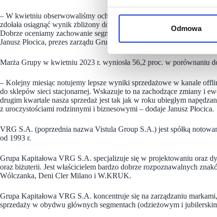
– W kwietniu obserwowaliśmy ochłodzenie nastrojów konsumencki
zdołała osiągnąć wynik zbliżony do bardzo dobrego kwietnia 2022 or
Odmowa
Dobrze oceniamy zachowanie segmentu jubilerskiego, który w kolej
Janusz Płocica, prezes zarządu Grupy VRG
Marża Grupy w kwietniu 2023 r. wyniosła 56,2 proc. w porównaniu do
– Kolejny miesiąc notujemy lepsze wyniki sprzedażowe w kanale offlin
do sklepów sieci stacjonarnej. Wskazuje to na zachodzące zmiany i 
drugim kwartale nasza sprzedaż jest tak jak w roku ubiegłym napędz
z uroczystościami rodzinnymi i biznesowymi – dodaje Janusz Płocica.
VRG S.A. (poprzednia nazwa Vistula Group S.A.) jest spółką notow
od 1993 r.
Grupa Kapitałowa VRG S.A. specjalizuje się w projektowaniu oraz dys
oraz biżuterii. Jest właścicielem bardzo dobrze rozpoznawalnych zna
Wólczanka, Deni Cler Milano i W.KRUK.
Grupa Kapitałowa VRG S.A. koncentruje się na zarządzaniu markami, p
sprzedaży w obydwu głównych segmentach (odzieżowym i jubilerskim