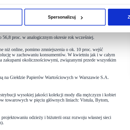
ch. Pomimo negatywnego wpływu czynników rynkowych, Grupa
az zanotowała najwyższą miesięczna sprzedaż w bieżącym roku.
Spersonalizuj
Z
nym miesiącu utrzymuje pozytywną dynamikę wzrostu – mówi
 56,8 proc. w analogicznym okresie rok wcześniej.
e niż online, pomimo zmniejszenia o ok. 10 proc. wejść
ewolucję w zachowaniu konsumentów. W kwietniu jak i w całym
ana zakupami okolicznościowymi, związanymi przede wszystkim
aną na Giełdzie Papierów Wartościowych w Warszawie S.A.
trybucji wysokiej jakości kolekcji mody dla mężczyzn i kobiet
ków towarowych w pięciu głównych liniach: Vistula, Bytom,
rojektowaniu odzieży i biżuterii oraz rozwoju własnej sieci
).