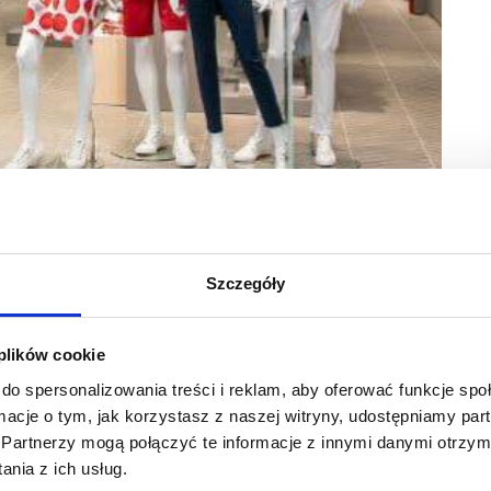
Szczegóły
 konsumpcyjnego na rynku
mln zł, o 0,6 proc. mniej niż w analogicznym okresie
 plików cookie
do spersonalizowania treści i reklam, aby oferować funkcje sp
75,2 mln zł (o 6,4 proc. więcej r/r).
ormacje o tym, jak korzystasz z naszej witryny, udostępniamy p
siągając przychody o wartości 50,5 mln zł. Segment
Partnerzy mogą połączyć te informacje z innymi danymi otrzym
iej niż w roku ubiegłym. Kanały online odpowiadały za 10,7
nia z ich usług.