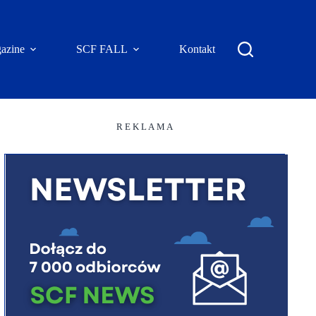
azine
SCF FALL
Kontakt
R E K L A M A