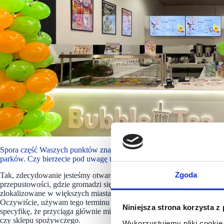
Crazy Bub
Spora część Waszych punktów znajduje się właśnie w galeriach handlow
parków. Czy bierzecie pod uwagę te lokalizacje?
Zgoda
Tak, zdecydowanie jesteśmy otwarci na tego typu projekty. Jednak w 
przepustowości, gdzie gromadzi się dużo ludzi. Nie wszystkie retail pa
zlokalizowane w większych miastach, gdzie dla nas nie ma to sensu, 
Oczywiście, używam tego terminu z przymrużeniem oka, bo wiemy, że ta
Niniejsza strona korzysta z
specyfikę, że przyciąga głównie mieszkańców danej okolicy, którzy pr
czy sklepu spożywczego.
Wykorzystujemy pliki cookie 