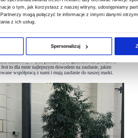
ormacje o tym, jak korzystasz z naszej witryny, udostępniamy p
 rodzaju retail parku sprawdza się doskonale.
Partnerzy mogą połączyć te informacje z innymi danymi otrzym
elastyczni w tym względzie.
nia z ich usług.
eście pożądanym najemcą?
 bardzo pożądanym najemcą. Wynika to z ogromnej popularności
ultacie, galerie handlowe często same poszukują naszej
Spersonalizuj
Z
, jak i w największych, takich jak Złote Tarasy, Arkadia,
Warto podkreślić, że dyrekcje i zarządcy tych galerii bardzo
i handlowej w tych prestiżowych galeriach nie jest łatwe.
. Jest to dla mnie najlepszym dowodem na zaufanie, jakim
esowane współpracą z nami i mają zaufanie do naszej marki.