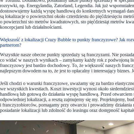
w Toruniu. Dodatkowo, posiadamy także punkty sprzedaży w specjalny
rozrywki, np. Energylandia, Zatorland, Legendia. Jak już wspomniałem
dostosowujemy każdą wyspę handlową do konkretnych wymagań danego 
są lokalizacje o powierzchni około czterdziestu do pięćdziesięciu m
o powierzchni sto metrów kwadratowych, sto pięćdziesiąt metrów kwad
koncepcjami lub działalnościami.
Większość z lokalizacji Crazy Bubble to punkty franczyzowe? Jak rozw
partnerom?
Wszystkie nasze obecne punkty sprzedaży są franczyzami. Nie posiada
co widać w naszych wynikach – zamykamy każdy rok z podwojoną liczb
franczyzowy jest bardzo dochodowy. To, że większość naszych franczy
najlepszym dowodem na to, że jest to opłacalny i interesujący biznes.
Jeśli chodzi o warunki franczyzowe, uważamy się za bardzo elastycz
we wszystkich kwestiach. Koszt inwestycji wynosi około siedemdziesię
handlową lub gotową do działania wyspę handlową. Przed otwarciem sk
odpowiedniej lokalizacji, a resztą zajmujemy się my. Projektujemy, 
i franczyzobiorców, pomagamy przy otwarciu i prowadzimy działani
posiadanie lokalizacji lub zdolność do leasingu oraz dostępność kapitał