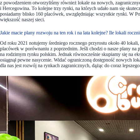
z powodzeniem otworzyliśmy również lokale na nowych, zagranicznych
i Hercegowina. To kolejne trzy rynki, na których udało nam się skutec
posiadamy blisko 160 placówek, uwzględniając wszystkie rynki. W P
większość naszej sieci.
Jakie macie plany rozwoju na ten rok i na lata kolejne? Ile lokali ro
Od roku 2021 notujemy średniego rocznego przyrostu około 40 lokali
placówek w porównaniu z poprzednim. Jeśli chodzi o nasze plany na pr
na rodzimym rynku polskim. Jednak równocześnie skupiamy się na eks
osiągnął pewne nasycenie. Widać ograniczoną dostępność nowych loka
dla nas jest rozwój na rynkach zagranicznych, dążąc do coraz lepszego 