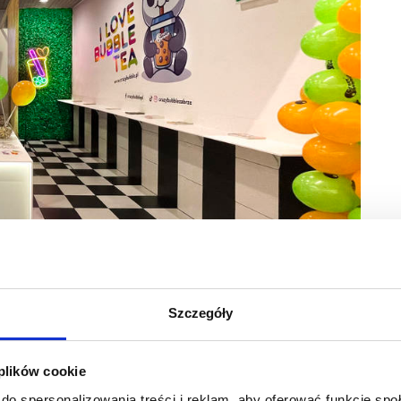
ble
ych, ale teraz bardzo dynamicznie rozwija się sektor retail
Szczegóły
naszym przypadku muszą to być miejsca o dużej
rki spełniają te wymagania. Często zdarza się, że są one
ponieważ mają one charakter sklepów „osiedlowych”.
m jest wiele sklepów i szeroka oferta, ale ma to taką
 plików cookie
zyjeżdżają na krótkie zakupy, np. do Rossmana, Pepco, Action
do spersonalizowania treści i reklam, aby oferować funkcje sp