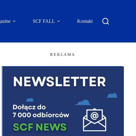
azine
SCF FALL
Kontakt
R E K L A M A