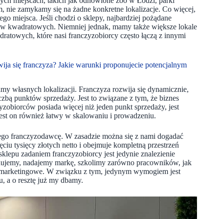
ch miejscach, takich jak odnowione zoo w Łodzi, parki
, nie zamykamy się na żadne konkretne lokalizacje. Co więcej,
miejsca. Jeśli chodzi o sklepy, najbardziej pożądane
etrów kwadratowych. Niemniej jednak, mamy także większe lokale
ratowych, które nasi franczyzobiorcy często łączą z innymi
ija się franczyza? Jakie warunki proponujecie potencjalnym
my własnych lokalizacji. Franczyza rozwija się dynamicznie,
ą punktów sprzedaży. Jest to związane z tym, że biznes
zobiorców posiada więcej niż jeden punkt sprzedaży, jest
 Jest on również łatwy w skalowaniu i prowadzeniu.
nego franczyzodawcę. W zasadzie można się z nami dogadać
ciu tysięcy złotych netto i obejmuje kompletną przestrzeń
lepu zadaniem franczyzobiorcy jest jedynie znalezienie
budujemy, nadajemy markę, szkolimy zarówno pracowników, jak
a marketingowe. W związku z tym, jedynym wymogiem jest
u, a o resztę już my dbamy.