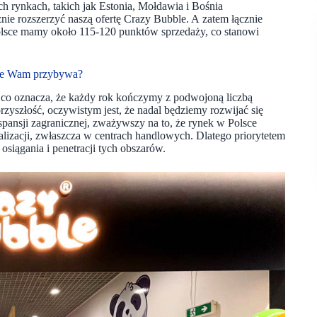
 rynkach, takich jak Estonia, Mołdawia i Bośnia
znie rozszerzyć naszą ofertę Crazy Bubble. A zatem łącznie
olsce mamy około 115-120 punktów sprzedaży, co stanowi
cznie Wam przybywa?
, co oznacza, że każdy rok kończymy z podwojoną liczbą
zyszłość, oczywistym jest, że nadal będziemy rozwijać się
pansji zagranicznej, zważywszy na to, że rynek w Polsce
lizacji, zwłaszcza w centrach handlowych. Dlatego priorytetem
osiągania i penetracji tych obszarów.