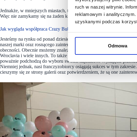
ruch w naszej witrynie. Inf
Jednakże, w mniejszych miastach, takich jak Łomża, lokalizacja w tego
reklamowym i analitycznym. 
Więc nie zamykamy się na żaden konkretny typ lokalizacji i jesteśmy 
uzyskanymi podczas korzysta
Jak wygląda współpraca Crazy Bubble z galeriami handlowymi? Jest
Jesteśmy na rynku od ponad dziesięciu lat i zauważamy, że jesteśmy
naszej marki oraz rosnącego zainteresowania naszym produktem. W rez
Odmowa
obecności. Obecnie możemy znaleźć się zarówno w mniejszych galeriach
Wroclavia i wiele innych. To także pokazuje skalę naszej działalności. 
poważnie podchodzą do wyboru swoich najemców. Wynajęcie przestrzen
Niemniej jednak, nasi franczyzobiorcy osiągają sukces w tym zakresie
cieszymy się ze strony galerii oraz potwierdzeniem, że są one zainter