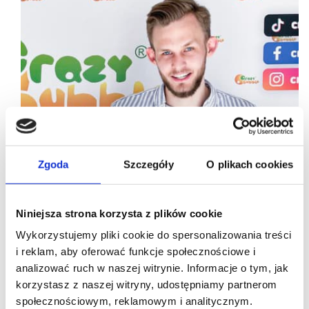
Zgoda
Szczegóły
O plikach cookies
Niniejsza strona korzysta z plików cookie
Wykorzystujemy pliki cookie do spersonalizowania treści
i reklam, aby oferować funkcje społecznościowe i
24/05/2023
Crazy Bubble
analizować ruch w naszej witrynie. Informacje o tym, jak
korzystasz z naszej witryny, udostępniamy partnerom
[WYWIAD] Jakub Woźniczka, Crazy Bubble: Każdy
społecznościowym, reklamowym i analitycznym.
rok kończymy z podwojoną liczbą placówek