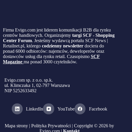
Firma Evigo.com jest liderem komunikacji B2B dla rynku
centrów handlowych. Organizujemy
targi SCF - Shopping
Center Forum
. Jesteśmy wydawcą portalu SCF News |
Retailnet.pl, którego
codzienny newsletter
dociera do
ponad 6000 odbiorców: najemców, deweloperów oraz
dostawców usług dla rynku retail. Czasopismo
SCF
Magazine
ma ponad 3000 czytelników.
Evigo.com sp. z o.o. sp.k.
ul. Klimczaka 1, 02-797 Warszawa
NIP 5252633492
LinkedIn
YouTube
Facebook
Mapa strony
|
Polityka Prywatności
| Copyright © 2026 by
Evigo.com |
Kontakt