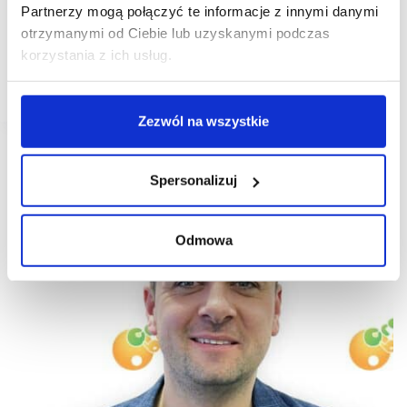
Partnerzy mogą połączyć te informacje z innymi danymi
Od roku 2021 notujemy średniego rocznego przyrostu
otrzymanymi od Ciebie lub uzyskanymi podczas
około 40 lokali, co oznacza, że każdy rok kończymy z
podwojoną liczbą placówek w porównaniu z
korzystania z ich usług.
poprzednim - mówi w rozmowie z Retailnet Jakub
Woźniczka, Dyrektor ds. Rozwoju Crazy Bubble
Zezwól na wszystkie
Spersonalizuj
Odmowa