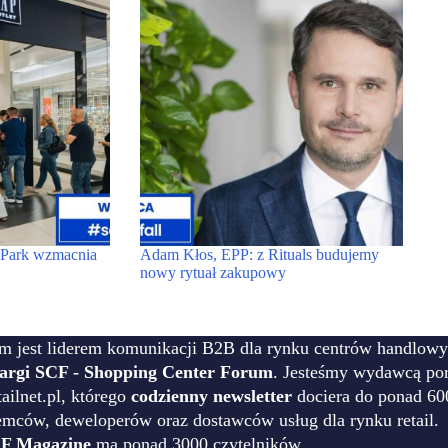
t Park wzmacnia
Adam Kłos, EPP: z Rituals budujemy
nowy rytuał zakupowy
m jest liderem komunikacji B2B dla rynku centrów handlowy
targi SCF - Shopping Center Forum
. Jesteśmy wydawcą por
ilnet.pl, którego
codzienny newsletter
dociera do ponad 60
emców, deweloperów oraz dostawców usług dla rynku retail.
F Magazine
ma ponad 3000 czytelników.