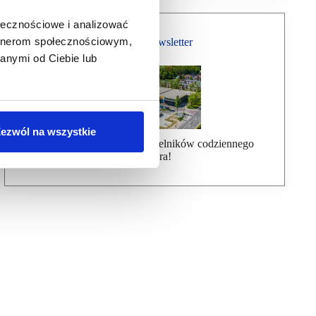
ołecznościowe i analizować
artnerom społecznościowym,
Bezpłatny Newsletter
anymi od Ciebie lub
ezwól na wszystkie
Dołącz do ponad 7000 czytelników codziennego
newslettera!