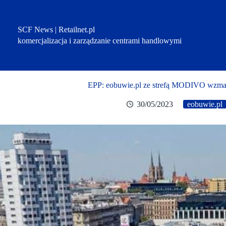
Przejdź
do
treści
SCF News | Retailnet.pl
komercjalizacja i zarządzanie centrami handlowymi
EPP: eobuwie.pl ze strefą MODIVO wzmac
30/05/2023
eobuwie.pl