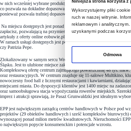
Niniejsza strona korzysta z
w nich wcześniej wybrane produkty. W sklepie dostępne jest też urząd
co pozwala na dokładne dopasowanie obuwia podczas zakupów. Usługa 
Wykorzystujemy pliki cookie 
ponieważ pozwala trafniej dopasować rozmiar. Dodatkową funkcjonaln
ruch w naszej witrynie. Inf
reklamowym i analitycznym. 
Na miejscu dostępnych jest ponad 5000 produktów. W aplikacji mobiln
uzyskanymi podczas korzysta
zapłacisz, pozwalającą na przymierzenie zarezerwowanych wcześni
artykuły z oferty online eobuwie.pl oraz MODIVO, a kiedy zamówie
W ramach usługi dostępnych jest ponad 900 marek, a wśród nich m.in.
czy Patrizia Pepe.
Odmowa
Zlokalizowany w samym sercu Wrocławia Pasaż Grunwaldzki to jed
Śląsku. Jest to ulubione miejsce zakupów i spotkań mieszkańców or
Kompleksową ofertę centrum zajmującego powierzchnię 48 tys. mkw
oraz restauracyjnych. W centrum znajduje się 11-salowe Multikino, 
nowoczesny food hall z licznymi restauracjami i kawiarniami, dzi
miejscami miasta. Do dyspozycji klientów jest 1400 miejsc na zada
oraz samoobsługowa stacja wypożyczania rowerów miejskich. Szeroki
imprez i atrakcji sprawiają, że Pasaż Grunwaldzki jest idealnym wyb
EPP jest największym zarządcą centrów handlowych w Polsce pod wzg
projektów (29 obiektów handlowych i sześć kompleksów biurowych) o ł
wynoszącej ponad milion metrów kwadratowych. Nieruchomości EPP są
o największym popycie konsumenckim i potencjale wzrostu.