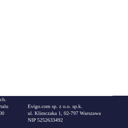
ch.
talu
Evigo.com sp. z o.o. sp.k.
00
ul. Klimczaka 1, 02-797 Warszawa
NIP 5252633492