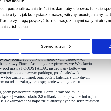
 plików cookie
zenie esize.me – skaner, który wykonuje skan 3D stóp,
jest szczególnie popularna wśród rodziców i ich dzieci,
do spersonalizowania treści i reklam, aby oferować funkcje sp
ością jest prognozowanie wzrostu stopy dziecka.
ormacje o tym, jak korzystasz z naszej witryny, udostępniamy p
Partnerzy mogą połączyć te informacje z innymi danymi otrzym
ej klienci mają do dyspozycji usługę Przymierz zanim
nia z ich usług.
ej produktów. W dowolnym momencie mogą zamówić do sklepu
nie będzie skompletowane, otrzymają powiadomienie SMS.
: Adidas, BOSS, Furla, Karl Lagerfeld, New Balance,
Spersonalizuj
Z
no z największych centrów handlowo-rozrywkowych na Dolnym
az wizytówka wrocławskiego Placu Grunwaldzkiego.
. tworzy ponad 180 punktów handlowych, usługowych
klub sportowy Fitness Academy oraz pierwszy we Wrocławiu
ałający pod nazwą FOODSTACJA, inspirowany kultowymi
szonym wielopoziomowym parkingu, postój taksówek
 wybór znanych marek oraz bogaty kalendarz unikalnych
orem na udane zakupy oraz spędzenie wolnego czasu.
lędem powierzchni najmu. Portfel firmy obejmuje 35
ącznej wartości około 2,8 miliarda euro i powierzchni najmu
 zlokalizowane w najbardziej atrakcyjnych polskich miastach