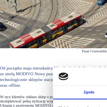
Pasaż Grunwaldzk
Od początku maja mieszkańcy Wrocławia i okolic mają do dy
ze strefą MODIVO Nowy punkt zlokalizowany jest w Pasaż
technologicznie sklepów stacjonarnych, marki wspólnie i ko
oraz offline.
Zgoda
W ręce klientów oddano sklep o powierzchni niemal 300 m2, który za
skompletować pełną stylizację wygodnie i ekspresowo. Wyboru produ
Ubrania z asortymentu MODIVO można przymierzyć w 2 przymierzalni