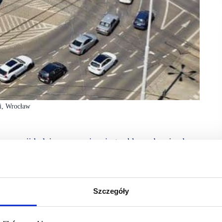
i, Wrocław
spozycji kolejny na mapie miasta sklep eobuwie.pl
u Grunwaldzkim. Dzięki tworzeniu zaawansowanych
nsekwentnie dążą do łączenia światów online
Szczegóły
pewnia dostęp do oferty obu brandów. Dzięki temu można
któw dokonuje się za pomocą 21 nowoczesnych tabletów.
ach, które wyglądają jak ekskluzywne garderoby. Czekają