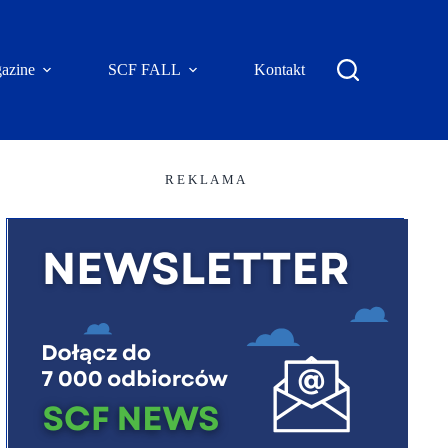
azine
SCF FALL
Kontakt
R E K L A M A