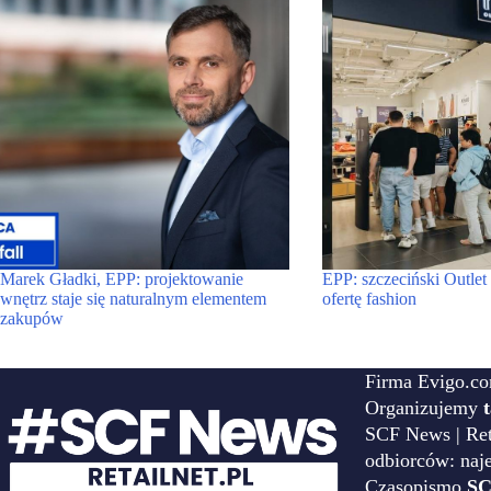
Marek Gładki, EPP: projektowanie
EPP: szczeciński Outle
wnętrz staje się naturalnym elementem
ofertę fashion
zakupów
Firma Evigo.co
Organizujemy
SCF News | Reta
odbiorców: naj
Czasopismo
SC