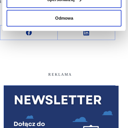
i we Francji.
Odmowa
R E K L A M A