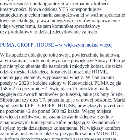
nowoczesność i brak ograniczeń w czerpaniu z kobiecej
kreatywności. Nowa odsłona YES koresponduje ze
strategicznym celem marki zaangażowanej w ważne społecznie
kwestie: ekologię, prawa mniejszości czy równouprawnienie
i daje wyraz temu, że sam komunikat sprzedażowy
czy produktowy to dzisiaj zdecydowanie za mało.
PUMA, CROPP i HOUSE – w większym można więcej
W listopadzie ubiegłego roku swoją powierzchnię handlową,
a tym samym asortyment, wyraźnie powiększył Sinsay. Oferuje
już nie tylko ubrania dla nastolatek i młodych kobiet, ale także
odzież męską i dziecięcą, kosmetyki oraz linię HOME,
obejmującą elementy wyposażenia wnętrz. W ślad za nim
poszły w 2023 r kolejne salony w Katowickiej. PUMA zajęła
158 m2 na poziomie +2. Świętująca 75. urodziny marka
sięgnęła do swoich archiwów po klasyki, takie jak buty Suede,
Slipstream czy dres T7, prezentując je w nowej odsłonie. Marki
spod szyldu LPP – CROPP i HOUSE, powiększyły przestrzeń
na poziomie +2 do ponad 600 m2 każda. Więcej miejsca
to więcej możliwości na zaaranżowanie sklepów zgodnie
z najnowszymi konceptami, które podążają za świadomością
i stylem bycia dzisiejszego konsumenta. Na większy komfort
zakupów postawiono także w przypadku salonu MOHITO,
w którym dotychczasowa przestrzeń zaaranżowana została