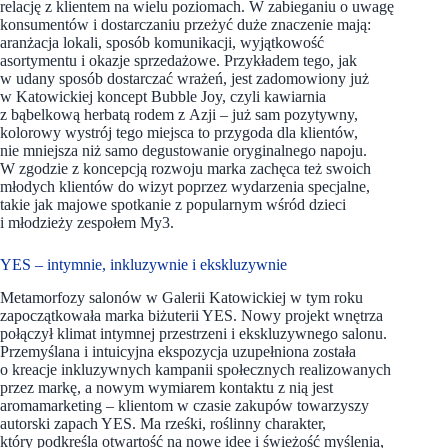
relację z klientem na wielu poziomach. W zabieganiu o uwagę
konsumentów i dostarczaniu przeżyć duże znaczenie mają:
aranżacja lokali, sposób komunikacji, wyjątkowość
asortymentu i okazje sprzedażowe. Przykładem tego, jak
w udany sposób dostarczać wrażeń, jest zadomowiony już
w Katowickiej koncept Bubble Joy, czyli kawiarnia
z bąbelkową herbatą rodem z Azji – już sam pozytywny,
kolorowy wystrój tego miejsca to przygoda dla klientów,
nie mniejsza niż samo degustowanie oryginalnego napoju.
W zgodzie z koncepcją rozwoju marka zachęca też swoich
młodych klientów do wizyt poprzez wydarzenia specjalne,
takie jak majowe spotkanie z popularnym wśród dzieci
i młodzieży zespołem My3.
YES – intymnie, inkluzywnie i ekskluzywnie
Metamorfozy salonów w Galerii Katowickiej w tym roku
zapoczątkowała marka biżuterii YES. Nowy projekt wnętrza
połączył klimat intymnej przestrzeni i ekskluzywnego salonu.
Przemyślana i intuicyjna ekspozycja uzupełniona została
o kreacje inkluzywnych kampanii społecznych realizowanych
przez markę, a nowym wymiarem kontaktu z nią jest
aromamarketing – klientom w czasie zakupów towarzyszy
autorski zapach YES. Ma rześki, roślinny charakter,
który podkreśla otwartość na nowe idee i świeżość myślenia,