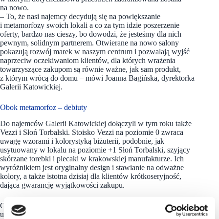
na nowo.
– To, że nasi najemcy decydują się na powiększanie
i metamorfozy swoich lokali a co za tym idzie poszerzenie
oferty, bardzo nas cieszy, bo dowodzi, że jesteśmy dla nich
pewnym, solidnym partnerem. Otwierane na nowo salony
pokazują rozwój marek w naszym centrum i pozwalają wyjść
naprzeciw oczekiwaniom klientów, dla których wrażenia
towarzyszące zakupom są równie ważne, jak sam produkt,
z którym wrócą do domu – mówi Joanna Bagińska, dyrektorka
Galerii Katowickiej.
Obok metamorfoz – debiuty
Do najemców Galerii Katowickiej dołączyli w tym roku także
Vezzi i Słoń Torbalski. Stoisko Vezzi na poziomie 0 zwraca
uwagę wzorami i kolorystyką biżuterii, podobnie, jak
usytuowany w lokalu na poziomie +1 Słoń Torbalski, szyjący
skórzane torebki i plecaki w krakowskiej manufakturze. Ich
wyróżnikiem jest oryginalny design i stawianie na odważne
kolory, a także istotna dzisiaj dla klientów krótkoseryjność,
dająca gwarancję wyjątkowości zakupu.
Galeria Katowicka mieści się w ścisłym centrum Katowic i jest
unikalnym kompleksem komunikacyjno-komercyjnym.