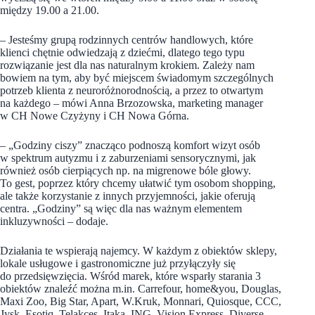
między 19.00 a 21.00.
– Jesteśmy grupą rodzinnych centrów handlowych, które
klienci chętnie odwiedzają z dziećmi, dlatego tego typu
rozwiązanie jest dla nas naturalnym krokiem. Zależy nam
bowiem na tym, aby być miejscem świadomym szczególnych
potrzeb klienta z neuroróżnorodnością, a przez to otwartym
na każdego – mówi Anna Brzozowska, marketing manager
w CH Nowe Czyżyny i CH Nowa Górna.
– „Godziny ciszy” znacząco podnoszą komfort wizyt osób
w spektrum autyzmu i z zaburzeniami sensorycznymi, jak
również osób cierpiących np. na migrenowe bóle głowy.
To gest, poprzez który chcemy ułatwić tym osobom shopping,
ale także korzystanie z innych przyjemności, jakie oferują
centra. „Godziny” są więc dla nas ważnym elementem
inkluzywności – dodaje.
Działania te wspierają najemcy. W każdym z obiektów sklepy,
lokale usługowe i gastronomiczne już przyłączyły się
do przedsięwzięcia. Wśród marek, które wsparły starania 3
obiektów znaleźć można m.in. Carrefour, home&you, Douglas,
Maxi Zoo, Big Star, Apart, W.Kruk, Monnari, Quiosque, CCC,
Jysk, Esotiq, Telakces, Itaka, ING, Vision Express, Diverse,