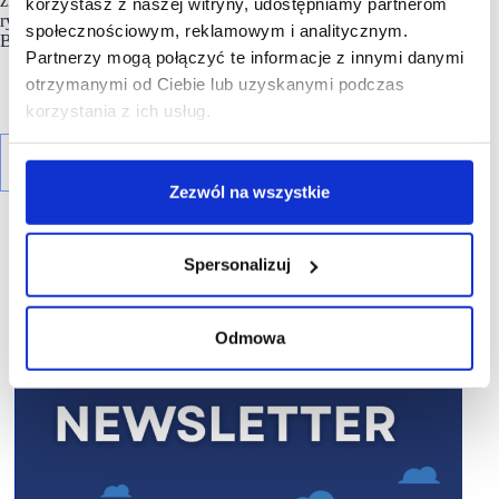
zmieniać coraz więcej, podążając za kierunkiem jaki wyznacza
korzystasz z naszej witryny, udostępniamy partnerom
rynek, ale także szukając własnych rozwiązań – mówi Anna
społecznościowym, reklamowym i analitycznym.
Brzozowska.
Partnerzy mogą połączyć te informacje z innymi danymi
otrzymanymi od Ciebie lub uzyskanymi podczas
korzystania z ich usług.
Zezwól na wszystkie
Spersonalizuj
R E K L A M A
Odmowa