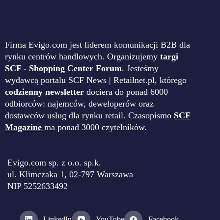
Firma Evigo.com jest liderem komunikacji B2B dla
rynku centrów handlowych. Organizujemy
targi
SCF - Shopping Center Forum
. Jesteśmy
wydawcą portalu SCF News | Retailnet.pl, którego
codzienny newsletter
dociera do ponad 6000
odbiorców: najemców, deweloperów oraz
dostawców usług dla rynku retail. Czasopismo
SCF
Magazine
ma ponad 3000 czytelników.
Evigo.com sp. z o.o. sp.k.
ul. Klimczaka 1, 02-797 Warszawa
NIP 5252633492
LinkedIn
YouTube
Facebook