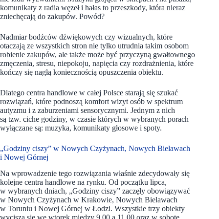
komunikaty z radia węzeł i hałas to przeszkody, która nieraz
zniechęcają do zakupów. Powód?
Nadmiar bodźców dźwiękowych czy wizualnych, które
otaczają ze wszystkich stron nie tylko utrudnia takim osobom
robienie zakupów, ale także może być przyczyną gwałtownego
zmęczenia, stresu, niepokoju, napięcia czy rozdrażnienia, które
kończy się nagłą koniecznością opuszczenia obiektu.
Dlatego centra handlowe w całej Polsce starają się szukać
rozwiązań, które podnoszą komfort wizyt osób w spektrum
autyzmu i z zaburzeniami sensorycznymi. Jednym z nich
są tzw. ciche godziny, w czasie których w wybranych porach
wyłączane są: muzyka, komunikaty głosowe i spoty.
„Godziny ciszy” w Nowych Czyżynach, Nowych Bielawach
i Nowej Górnej
Na wprowadzenie tego rozwiązania właśnie zdecydowały się
kolejne centra handlowe na rynku. Od początku lipca,
w wybranych dniach, „Godziny ciszy” zaczęły obowiązywać
w Nowych Czyżynach w Krakowie, Nowych Bielawach
w Toruniu i Nowej Górnej w Łodzi. Wszystkie trzy obiekty
wyciszą się we wtorek między 9.00 a 11.00 oraz w sobotę