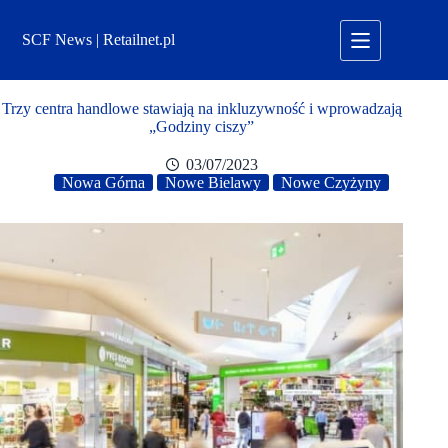
Przejdź
do
SCF News | Retailnet.pl
treści
Trzy centra handlowe stawiają na inkluzywność i wprowadzają
„Godziny ciszy”
03/07/2023
Nowa Górna
Nowe Bielawy
Nowe Czyżyny