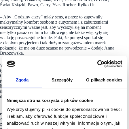
Świat Książki, Pawo, Carry, Yves Rocher, Ryłko i in.
– Aby „Godziny ciszy” miały sens, a przez to zapewniły
maksymalny komfort osobom z autyzmem i z zaburzeniami
sensorycznymi ważne jest, aby wyciszył się na moment
nie tylko pasaż centrum handlowego, ale także włączyły się
w akcję poszczególne lokale. Fakt, że pomysł spotkał się
z ciepłym przyjęciem i tak dużym zaangażowaniem marek
pokazuje, że ma on duże szanse na powodzenie – dodaje Anna
Brzozowska.
W Polsce, według danych NFZ za 2021 rok, żyją blisko 74
tysiące osób poniżej 17 roku życia z rozpoznaniem autyzmu.
Ostatnie lata przynoszą wzrost liczby diagnoz, do czego
Zgoda
Szczegóły
O plikach cookies
przyczynia się większa świadomość społeczna. Całkowita
liczba osób w spektrum autyzmu i z zaburzeniami
sensorycznymi jest jednak wciąż nieznana. Wiele dzieci i wielu
dorosłych nadal żyje bez diagnozy.
Niniejsza strona korzysta z plików cookie
– W działalności centrów handlowych ważne jest to, aby stale
Wykorzystujemy pliki cookie do spersonalizowania treści
eliminować przeszkody, które różnym grupom mogą utrudniać
i reklam, aby oferować funkcje społecznościowe i
zakupy, a tym samym tworzyć pozytywne doświadczenie
analizować ruch w naszej witrynie. Informacje o tym, jak
zakupowe. To pole, na którym w ostatnich latach staramy się