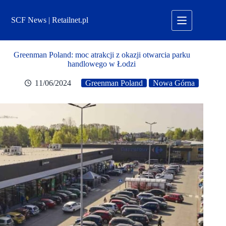
Przejdź
do
SCF News | Retailnet.pl
treści
Greenman Poland: moc atrakcji z okazji otwarcia parku
handlowego w Łodzi
11/06/2024
Greenman Poland
Nowa Górna