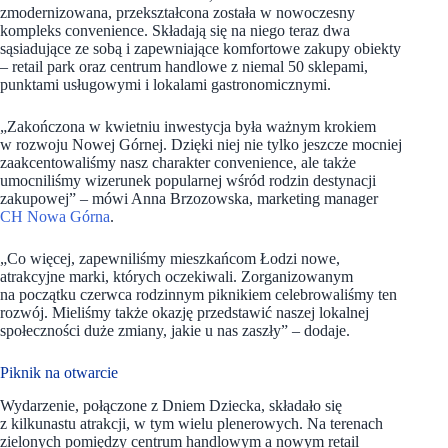
zmodernizowana, przekształcona została w nowoczesny
kompleks convenience. Składają się na niego teraz dwa
sąsiadujące ze sobą i zapewniające komfortowe zakupy obiekty
– retail park oraz centrum handlowe z niemal 50 sklepami,
punktami usługowymi i lokalami gastronomicznymi.
„Zakończona w kwietniu inwestycja była ważnym krokiem
w rozwoju Nowej Górnej. Dzięki niej nie tylko jeszcze mocniej
zaakcentowaliśmy nasz charakter convenience, ale także
umocniliśmy wizerunek popularnej wśród rodzin destynacji
zakupowej” – mówi Anna Brzozowska, marketing manager
CH Nowa Górna
.
„Co więcej, zapewniliśmy mieszkańcom Łodzi nowe,
atrakcyjne marki, których oczekiwali. Zorganizowanym
na początku czerwca rodzinnym piknikiem celebrowaliśmy ten
rozwój. Mieliśmy także okazję przedstawić naszej lokalnej
społeczności duże zmiany, jakie u nas zaszły” – dodaje.
Piknik na otwarcie
Wydarzenie, połączone z Dniem Dziecka, składało się
z kilkunastu atrakcji, w tym wielu plenerowych. Na terenach
zielonych pomiędzy centrum handlowym a nowym retail