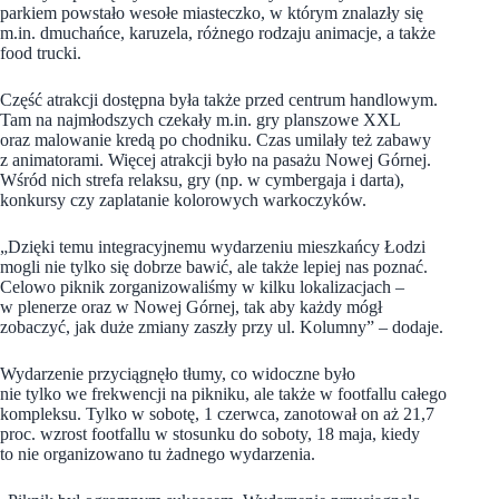
parkiem powstało wesołe miasteczko, w którym znalazły się
m.in. dmuchańce, karuzela, różnego rodzaju animacje, a także
food trucki.
Część atrakcji dostępna była także przed centrum handlowym.
Tam na najmłodszych czekały m.in. gry planszowe XXL
oraz malowanie kredą po chodniku. Czas umilały też zabawy
z animatorami. Więcej atrakcji było na pasażu Nowej Górnej.
Wśród nich strefa relaksu, gry (np. w cymbergaja i darta),
konkursy czy zaplatanie kolorowych warkoczyków.
„Dzięki temu integracyjnemu wydarzeniu mieszkańcy Łodzi
mogli nie tylko się dobrze bawić, ale także lepiej nas poznać.
Celowo piknik zorganizowaliśmy w kilku lokalizacjach –
w plenerze oraz w Nowej Górnej, tak aby każdy mógł
zobaczyć, jak duże zmiany zaszły przy ul. Kolumny” – dodaje.
Wydarzenie przyciągnęło tłumy, co widoczne było
nie tylko we frekwencji na pikniku, ale także w footfallu całego
kompleksu. Tylko w sobotę, 1 czerwca, zanotował on aż 21,7
proc. wzrost footfallu w stosunku do soboty, 18 maja, kiedy
to nie organizowano tu żadnego wydarzenia.