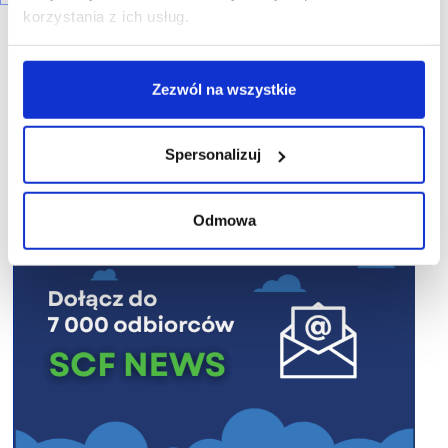
korzystania z ich usług.
Zezwól na wszystkie
R E K L A M A
Spersonalizuj
Odmowa