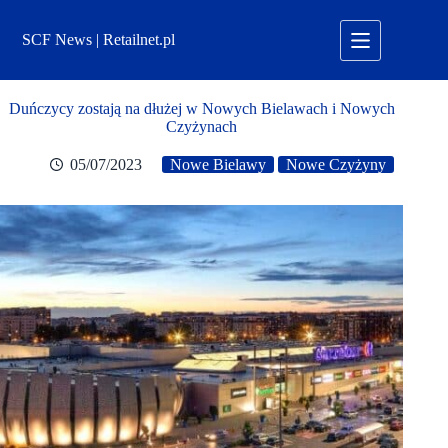
Przejdź
do
SCF News | Retailnet.pl
treści
Duńczycy zostają na dłużej w Nowych Bielawach i Nowych
Czyżynach
05/07/2023
Nowe Bielawy
Nowe Czyżyny