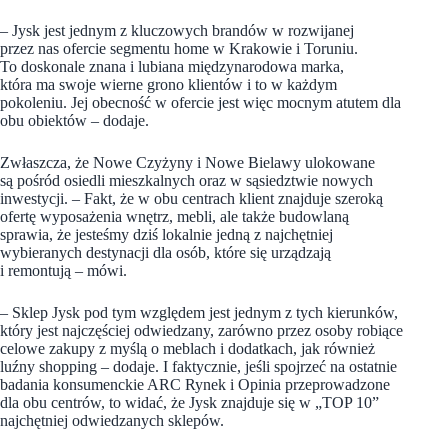
– Jysk jest jednym z kluczowych brandów w rozwijanej
przez nas ofercie segmentu home w Krakowie i Toruniu.
To doskonale znana i lubiana międzynarodowa marka,
która ma swoje wierne grono klientów i to w każdym
pokoleniu. Jej obecność w ofercie jest więc mocnym atutem dla
obu obiektów – dodaje.
Zwłaszcza, że Nowe Czyżyny i Nowe Bielawy ulokowane
są pośród osiedli mieszkalnych oraz w sąsiedztwie nowych
inwestycji. – Fakt, że w obu centrach klient znajduje szeroką
ofertę wyposażenia wnętrz, mebli, ale także budowlaną
sprawia, że jesteśmy dziś lokalnie jedną z najchętniej
wybieranych destynacji dla osób, które się urządzają
i remontują – mówi.
– Sklep Jysk pod tym względem jest jednym z tych kierunków,
który jest najczęściej odwiedzany, zarówno przez osoby robiące
celowe zakupy z myślą o meblach i dodatkach, jak również
luźny shopping – dodaje. I faktycznie, jeśli spojrzeć na ostatnie
badania konsumenckie ARC Rynek i Opinia przeprowadzone
dla obu centrów, to widać, że Jysk znajduje się w „TOP 10”
najchętniej odwiedzanych sklepów.