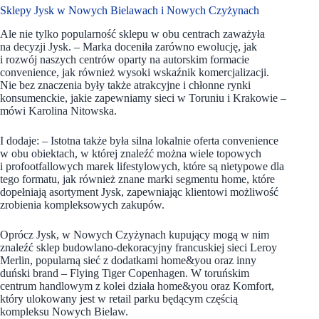
Sklepy Jysk w Nowych Bielawach i Nowych Czyżynach
Ale nie tylko popularność sklepu w obu centrach zaważyła
na decyzji Jysk. – Marka doceniła zarówno ewolucję, jak
i rozwój naszych centrów oparty na autorskim formacie
convenience, jak również wysoki wskaźnik komercjalizacji.
Nie bez znaczenia były także atrakcyjne i chłonne rynki
konsumenckie, jakie zapewniamy sieci w Toruniu i Krakowie –
mówi Karolina Nitowska.
I dodaje: – Istotna także była silna lokalnie oferta convenience
w obu obiektach, w której znaleźć można wiele topowych
i profootfallowych marek lifestylowych, które są nietypowe dla
tego formatu, jak również znane marki segmentu home, które
dopełniają asortyment Jysk, zapewniając klientowi możliwość
zrobienia kompleksowych zakupów.
Oprócz Jysk, w Nowych Czyżynach kupujący mogą w nim
znaleźć sklep budowlano-dekoracyjny francuskiej sieci Leroy
Merlin, popularną sieć z dodatkami home&you oraz inny
duński brand – Flying Tiger Copenhagen. W toruńskim
centrum handlowym z kolei działa home&you oraz Komfort,
który ulokowany jest w retail parku będącym częścią
kompleksu Nowych Bielaw.