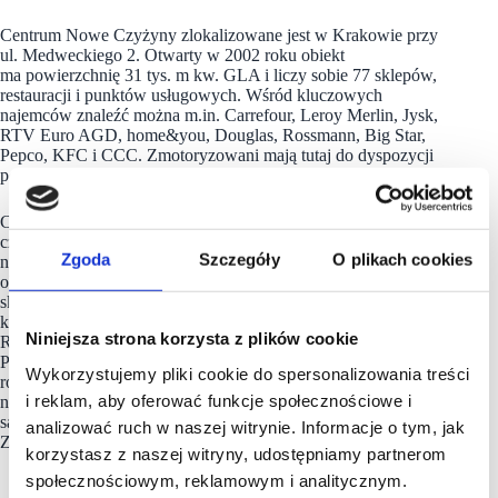
Centrum Nowe Czyżyny zlokalizowane jest w Krakowie przy
ul. Medweckiego 2. Otwarty w 2002 roku obiekt
ma powierzchnię 31 tys. m kw. GLA i liczy sobie 77 sklepów,
restauracji i punktów usługowych. Wśród kluczowych
najemców znaleźć można m.in. Carrefour, Leroy Merlin, Jysk,
RTV Euro AGD, home&you, Douglas, Rossmann, Big Star,
Pepco, KFC i CCC. Zmotoryzowani mają tutaj do dyspozycji
ponad 850 miejsc postojowych.
Centrum Nowe Bielawy zlokalizowane jest we wschodniej
części Torunia w pobliżu DK 15 i 80 oraz autostrady A1,
Zgoda
Szczegóły
O plikach cookies
niecałe 15 minut od Starego Miasta. Otwarty w 2002 roku
obiekt ma powierzchnię 25 tys. m kw. GLA i liczy sobie 70
sklepów, restauracji i punktów usługowych. Wśród
kluczowych najemców znaleźć można m.in. Carrefour, Jysk,
Niniejsza strona korzysta z plików cookie
RTV Euro AGD, Douglas, home&you, Carry, Rossmann,
Pepco i CCC. Zrealizowana w 2022 roku i 2023 roku
Wykorzystujemy pliki cookie do spersonalizowania treści
rozbudowa obiektu, zaowocowała powstaniem 2
i reklam, aby oferować funkcje społecznościowe i
nowoczesnych parków handlowych. W ich ofercie dostępne
są sklepy: NEONET, Komfort, TEDi, Sinsay, Action i Maxi
analizować ruch w naszej witrynie. Informacje o tym, jak
Zoo.
korzystasz z naszej witryny, udostępniamy partnerom
społecznościowym, reklamowym i analitycznym.