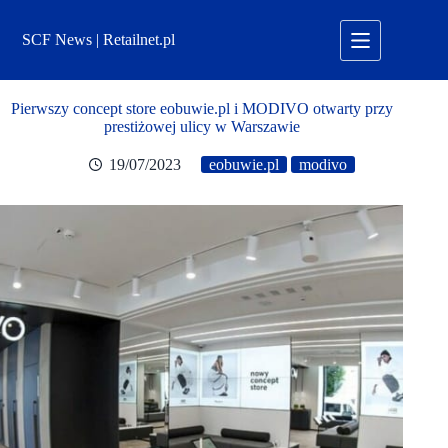
Przejdź
do
SCF News | Retailnet.pl
treści
Pierwszy concept store eobuwie.pl i MODIVO otwarty przy
prestiżowej ulicy w Warszawie
19/07/2023
eobuwie.pl
modivo