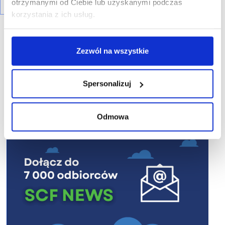
otrzymanymi od Ciebie lub uzyskanymi podczas
korzystania z ich usług.
Zezwól na wszystkie
R E K L A M A
Spersonalizuj
Odmowa