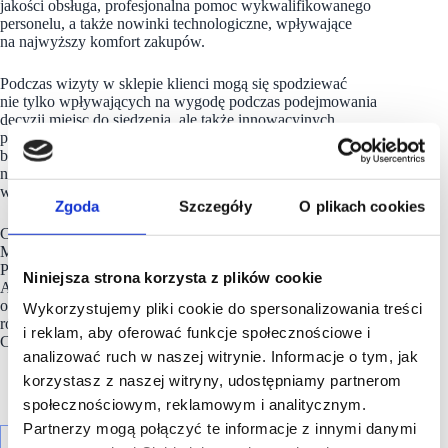
jakości obsługa, profesjonalna pomoc wykwalifikowanego
personelu, a także nowinki technologiczne, wpływające
na najwyższy komfort zakupów.
Podczas wizyty w sklepie klienci mogą się spodziewać
nie tylko wpływających na wygodę podczas podejmowania
decyzji miejsc do siedzenia, ale także innowacyjnych
przymierzalni, w których zamówione na tablecie ubrania już
będą na nas czekać. W przypadku wymiany na inny rozmiar
nie ma potrzeby opuszczania przymierzalni, produkty
w odpowiednim rozmiarze zostaną dostarczone przez personel.
Zgoda
Szczegóły
O plikach cookies
Concept Store eobuwie.pl i MODIVO to kolejny sklep Grupy
MODIVO w stolicy. Pozostałe znajdują się w Atrium
Promenada, Galerii Młociny, Galerii Mokotów, Westfield
Niniejsza strona korzysta z plików cookie
Arkadia, Westfield Mokotów, Wola Parku, Złotych Tarasach
oraz w Galerii Janki koło Warszawy. Na klientów czekają
Wykorzystujemy pliki cookie do spersonalizowania treści
również strefy eobuwie.pl w sklepach CCC w galeriach Blue
i reklam, aby oferować funkcje społecznościowe i
City oraz Atrium Targówek.
analizować ruch w naszej witrynie. Informacje o tym, jak
korzystasz z naszej witryny, udostępniamy partnerom
społecznościowym, reklamowym i analitycznym.
Partnerzy mogą połączyć te informacje z innymi danymi