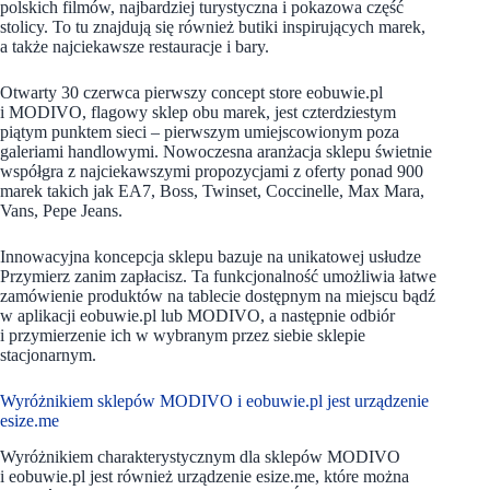
polskich filmów, najbardziej turystyczna i pokazowa część
stolicy. To tu znajdują się również butiki inspirujących marek,
a także najciekawsze restauracje i bary.
Otwarty 30 czerwca pierwszy concept store eobuwie.pl
i MODIVO, flagowy sklep obu marek, jest czterdziestym
piątym punktem sieci – pierwszym umiejscowionym poza
galeriami handlowymi. Nowoczesna aranżacja sklepu świetnie
współgra z najciekawszymi propozycjami z oferty ponad 900
marek takich jak EA7, Boss, Twinset, Coccinelle, Max Mara,
Vans, Pepe Jeans.
Innowacyjna koncepcja sklepu bazuje na unikatowej usłudze
Przymierz zanim zapłacisz. Ta funkcjonalność umożliwia łatwe
zamówienie produktów na tablecie dostępnym na miejscu bądź
w aplikacji eobuwie.pl lub MODIVO, a następnie odbiór
i przymierzenie ich w wybranym przez siebie sklepie
stacjonarnym.
Wyróżnikiem sklepów MODIVO i eobuwie.pl jest urządzenie
esize.me
Wyróżnikiem charakterystycznym dla sklepów MODIVO
i eobuwie.pl jest również urządzenie esize.me, które można