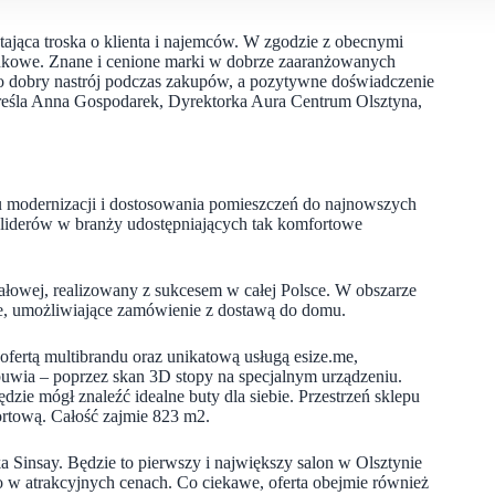
tająca troska o klienta i najemców. W zgodzie z obecnymi
rynkowe. Znane i cenione marki w dobrze zaaranżowanych
ko dobry nastrój podczas zakupów, a pozytywne doświadczenie
odkreśla Anna Gospodarek, Dyrektorka Aura Centrum Olsztyna,
u modernizacji i dostosowania pomieszczeń do najnowszych
liderów w branży udostępniających tak komfortowe
łowej, realizowany z sukcesem w całej Polsce. W obszarze
ne, umożliwiające zamówienie z dostawą do domu.
 ofertą multibrandu oraz unikatową usługą esize.me,
uwia – poprzez skan 3D stopy na specjalnym urządzeniu.
dzie mógł znaleźć idealne buty dla siebie. Przestrzeń sklepu
portową. Całość zajmie 823 m2.
 Sinsay. Będzie to pierwszy i największy salon w Olsztynie
o w atrakcyjnych cenach. Co ciekawe, oferta obejmie również