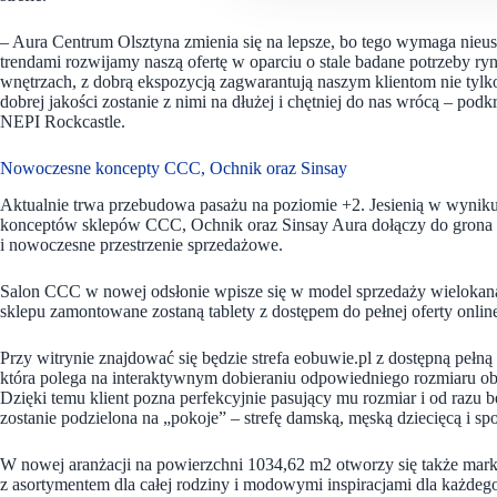
– Aura Centrum Olsztyna zmienia się na lepsze, bo tego wymaga nieus
trendami rozwijamy naszą ofertę w oparciu o stale badane potrzeby 
wnętrzach, z dobrą ekspozycją zagwarantują naszym klientom nie tyl
dobrej jakości zostanie z nimi na dłużej i chętniej do nas wrócą – p
NEPI Rockcastle.
Nowoczesne koncepty CCC, Ochnik oraz Sinsay
Aktualnie trwa przebudowa pasażu na poziomie +2. Jesienią w wynik
konceptów sklepów CCC, Ochnik oraz Sinsay Aura dołączy do grona 
i nowoczesne przestrzenie sprzedażowe.
Salon CCC w nowej odsłonie wpisze się w model sprzedaży wielokana
sklepu zamontowane zostaną tablety z dostępem do pełnej oferty onli
Przy witrynie znajdować się będzie strefa eobuwie.pl z dostępną pełną
która polega na interaktywnym dobieraniu odpowiedniego rozmiaru ob
Dzięki temu klient pozna perfekcyjnie pasujący mu rozmiar i od razu bę
zostanie podzielona na „pokoje” – strefę damską, męską dziecięcą i s
W nowej aranżacji na powierzchni 1034,62 m2 otworzy się także marka
z asortymentem dla całej rodziny i modowymi inspiracjami dla każdeg