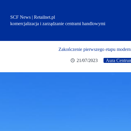
Przejdź
do
treści
SCF News | Retailnet.pl
komercjalizacja i zarządzanie centrami handlowymi
Zakończenie pierwszego etapu modern
21/07/2023
Aura Centrum