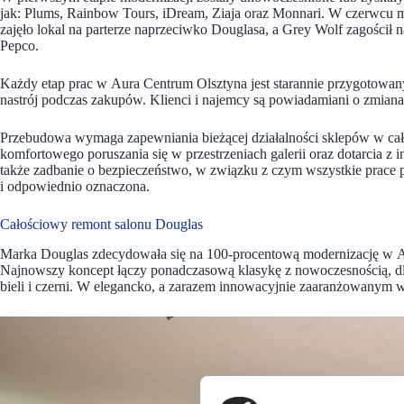
jak: Plums, Rainbow Tours, iDream, Ziaja oraz Monnari. W czerwcu m
zajęło lokal na parterze naprzeciwko Douglasa, a Grey Wolf zagościł 
Pepco.
Każdy etap prac w Aura Centrum Olsztyna jest starannie przygotowany
nastrój podczas zakupów. Klienci i najemcy są powiadamiani o zmianac
Przebudowa wymaga zapewniania bieżącej działalności sklepów w cał
komfortowego poruszania się w przestrzeniach galerii oraz dotarcia z i
także zadbanie o bezpieczeństwo, w związku z czym wszystkie prace 
i odpowiednio oznaczona.
Całościowy remont salonu Douglas
Marka Douglas zdecydowała się na 100-procentową modernizację w Aur
Najnowszy koncept łączy ponadczasową klasykę z nowoczesnością, dla
bieli i czerni. W elegancko, a zarazem innowacyjnie zaaranżowanym w