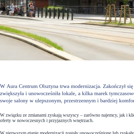
W Aura Centrum Olsztyna trwa modernizacja. Zakończył się 
zwiększyła i unowocześniła lokale, a kilka marek tymczasowo
swoje salony w ulepszonym, przestrzennym i bardziej komf
W związku ze zmianami zyskają wszyscy – zarówno najemcy, jak i kli
oferty w nowoczesnych i przyjaznych wnętrzach.
W pierwszym etapie modernizacji zostały unowocześnione lub zyskały