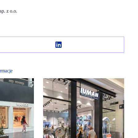
p. z o.o.
rmacje