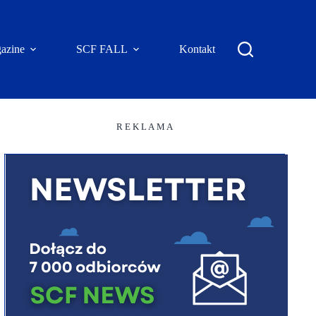
azine
SCF FALL
Kontakt
R E K L A M A