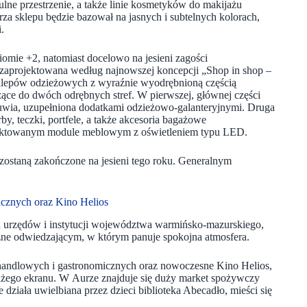
lne przestrzenie, a także linie kosmetyków do makijażu
rza sklepu będzie bazował na jasnych i subtelnych kolorach,
.
omie +2, natomiast docelowo na jesieni zagości
zaprojektowana według najnowszej koncepcji „Shop in shop –
klepów odzieżowych z wyraźnie wyodrębnioną częścią
ące do dwóch odrębnych stref. W pierwszej, głównej części
buwia, uzupełniona dodatkami odzieżowo-galanteryjnymi. Druga
y, teczki, portfele, a także akcesoria bagażowe
ojektowanym module meblowym z oświetleniem typu LED.
ostaną zakończone na jesieni tego roku. Generalnym
cznych oraz Kino Helios
h urzędów i instytucji województwa warmińsko-mazurskiego,
azne odwiedzającym, w którym panuje spokojna atmosfera.
 handlowych i gastronomicznych oraz nowoczesne Kino Helios,
żego ekranu. W Aurze znajduje się duży market spożywczy
 działa uwielbiana przez dzieci biblioteka Abecadło, mieści się