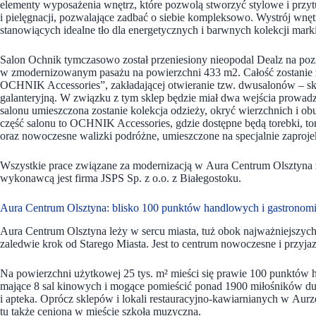
elementy wyposażenia wnętrz, które pozwolą stworzyć stylowe i przytu
i pielęgnacji, pozwalające zadbać o siebie kompleksowo. Wystrój wnęt
stanowiących idealne tło dla energetycznych i barwnych kolekcji marki
Salon Ochnik tymczasowo został przeniesiony nieopodal Dealz na pozi
w zmodernizowanym pasażu na powierzchni 433 m2. Całość zostanie 
OCHNIK Accessories”, zakładającej otwieranie tzw. dwusalonów – s
galanteryjną. W związku z tym sklep będzie miał dwa wejścia prowadz
salonu umieszczona zostanie kolekcja odzieży, okryć wierzchnich i o
część salonu to OCHNIK Accessories, gdzie dostępne będą torebki, torb
oraz nowoczesne walizki podróżne, umieszczone na specjalnie zapr
Wszystkie prace związane za modernizacją w Aura Centrum Olsztyna z
wykonawcą jest firma JSPS Sp. z o.o. z Białegostoku.
Aura Centrum Olsztyna: blisko 100 punktów handlowych i gastronomi
Aura Centrum Olsztyna leży w sercu miasta, tuż obok najważniejszyc
zaledwie krok od Starego Miasta. Jest to centrum nowoczesne i przyj
Na powierzchni użytkowej 25 tys. m² mieści się prawie 100 punktów
mające 8 sal kinowych i mogące pomieścić ponad 1900 miłośników du
i apteka. Oprócz sklepów i lokali restauracyjno-kawiarnianych w Aurze
tu także ceniona w mieście szkoła muzyczna.