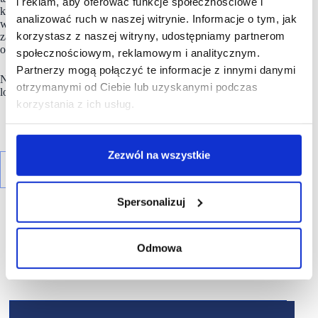
i reklam, aby oferować funkcje społecznościowe i
kanapie, napić się kawy czy świeżej lemoniady. Obok
analizować ruch w naszej witrynie. Informacje o tym, jak
wydzielona jest część dla dzieci. Rodzice mogą spokojnie
korzystasz z naszej witryny, udostępniamy partnerom
zastanawiać się nad doborem ubrań, a pociechy – bez reszty
oddać się kolorowankom.
społecznościowym, reklamowym i analitycznym.
Partnerzy mogą połączyć te informacje z innymi danymi
NAOKO znajduje się na 1. piętrze Manufaktury, pomiędzy
otrzymanymi od Ciebie lub uzyskanymi podczas
lokalami NOTINO i FOOT LOCKER.
korzystania z ich usług.
Zezwól na wszystkie
Spersonalizuj
Odmowa
R E K L A M A