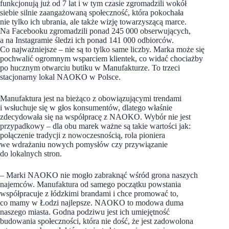
funkcjonują już od 7 lat i w tym czasie zgromadzili wokół
siebie silnie zaangażowaną społeczność, która pokochała
nie tylko ich ubrania, ale także wizję towarzyszącą marce.
Na Facebooku zgromadzili ponad 245 000 obserwujących,
a na Instagramie śledzi ich ponad 141 000 odbiorców.
Co najważniejsze – nie są to tylko same liczby. Marka może się
pochwalić ogromnym wsparciem klientek, co widać chociażby
po hucznym otwarciu butiku w Manufakturze. To trzeci
stacjonarny lokal NAOKO w Polsce.
Manufaktura jest na bieżąco z obowiązującymi trendami
i wsłuchuje się w głos konsumentów, dlatego właśnie
zdecydowała się na współpracę z NAOKO. Wybór nie jest
przypadkowy – dla obu marek ważne są takie wartości jak:
połączenie tradycji z nowoczesnością, rola pioniera
we wdrażaniu nowych pomysłów czy przywiązanie
do lokalnych stron.
– Marki NAOKO nie mogło zabraknąć wśród grona naszych
najemców. Manufaktura od samego początku powstania
współpracuje z łódzkimi brandami i chce promować to,
co mamy w Łodzi najlepsze. NAOKO to modowa duma
naszego miasta. Godna podziwu jest ich umiejętność
budowania społeczności, która nie dość, że jest zadowolona