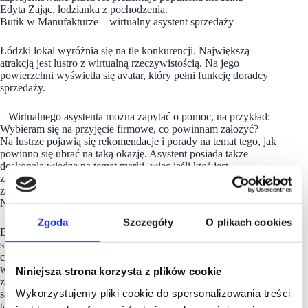
Edyta Zając, łodzianka z pochodzenia.
Butik w Manufakturze – wirtualny asystent sprzedaży
Łódzki lokal wyróżnia się na tle konkurencji. Największą
atrakcją jest lustro z wirtualną rzeczywistością. Na jego
powierzchni wyświetla się avatar, który pełni funkcję doradcy
sprzedaży.
– Wirtualnego asystenta można zapytać o pomoc, na przykład:
Wybieram się na przyjęcie firmowe, co powinnam założyć?
Na lustrze pojawią się rekomendacje i porady na temat tego, jak
powinno się ubrać na taką okazję. Asystent posiada także
doskonałą wiedzę na temat marki, więc jeśli ktoś jest
zainteresowany historią naszego brandu, jego ciekawość
zostanie zaspokojona – mówi Magdalena Klemba, manager
NAOKO w Manufakturze.
Zgoda
Szczegóły
O plikach cookies
Butik NAOKO zajmuje łącznie 240 mkw powierzchni, a sala
sprzedażowa 198. Wnętrze utrzymane jest w stonowanych,
czarno-białych kolorach. To sprawia, że kolorowe ubrania,
wyróżniają się i zachwycają swoimi barwami. Na jednej
Niniejsza strona korzysta z plików cookie
ze ścian umieszczono także ogromny ekran, gdzie wyświetlane
Wykorzystujemy pliki cookie do spersonalizowania treści
są filmy promujące najnowsze kolekcje. W butiku znajduje się
także strefa relaksu, gdzie klienci mogą odpocząć na dużej