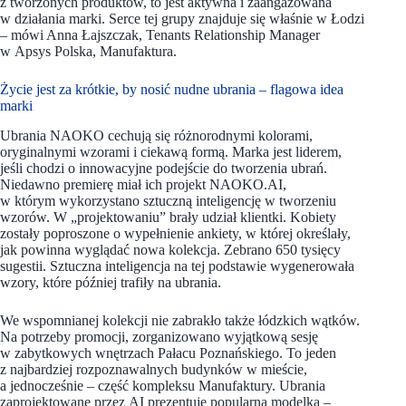
z tworzonych produktów, to jest aktywna i zaangażowana
w działania marki. Serce tej grupy znajduje się właśnie w Łodzi
– mówi Anna Łajszczak, Tenants Relationship Manager
w Apsys Polska, Manufaktura.
Życie jest za krótkie, by nosić nudne ubrania – flagowa idea
marki
Ubrania NAOKO cechują się różnorodnymi kolorami,
oryginalnymi wzorami i ciekawą formą. Marka jest liderem,
jeśli chodzi o innowacyjne podejście do tworzenia ubrań.
Niedawno premierę miał ich projekt NAOKO.AI,
w którym wykorzystano sztuczną inteligencję w tworzeniu
wzorów. W „projektowaniu” brały udział klientki. Kobiety
zostały poproszone o wypełnienie ankiety, w której określały,
jak powinna wyglądać nowa kolekcja. Zebrano 650 tysięcy
sugestii. Sztuczna inteligencja na tej podstawie wygenerowała
wzory, które później trafiły na ubrania.
We wspomnianej kolekcji nie zabrakło także łódzkich wątków.
Na potrzeby promocji, zorganizowano wyjątkową sesję
w zabytkowych wnętrzach Pałacu Poznańskiego. To jeden
z najbardziej rozpoznawalnych budynków w mieście,
a jednocześnie – część kompleksu Manufaktury. Ubrania
zaprojektowane przez AI prezentuje popularna modelka –