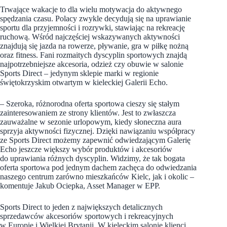
Trwające wakacje to dla wielu motywacja do aktywnego
spędzania czasu. Polacy zwykle decydują się na uprawianie
sportu dla przyjemności i rozrywki, stawiając na rekreację
ruchową. Wśród najczęściej wskazywanych aktywności
znajdują się jazda na rowerze, pływanie, gra w piłkę nożną
oraz fitness. Fani rozmaitych dyscyplin sportowych znajdą
najpotrzebniejsze akcesoria, odzież czy obuwie w salonie
Sports Direct – jedynym sklepie marki w regionie
świętokrzyskim otwartym w kieleckiej Galerii Echo.
– Szeroka, różnorodna oferta sportowa cieszy się stałym
zainteresowaniem ze strony klientów. Jest to zwłaszcza
zauważalne w sezonie urlopowym, kiedy słoneczna aura
sprzyja aktywności fizycznej. Dzięki nawiązaniu współpracy
ze Sports Direct możemy zapewnić odwiedzającym Galerię
Echo jeszcze większy wybór produktów i akcesoriów
do uprawiania różnych dyscyplin. Widzimy, że tak bogata
oferta sportowa pod jednym dachem zachęca do odwiedzania
naszego centrum zarówno mieszkańców Kielc, jak i okolic –
komentuje Jakub Ociepka, Asset Manager w EPP.
Sports Direct to jeden z największych detalicznych
sprzedawców akcesoriów sportowych i rekreacyjnych
w Europie i Wielkiej Brytanii. W kieleckim salonie klienci