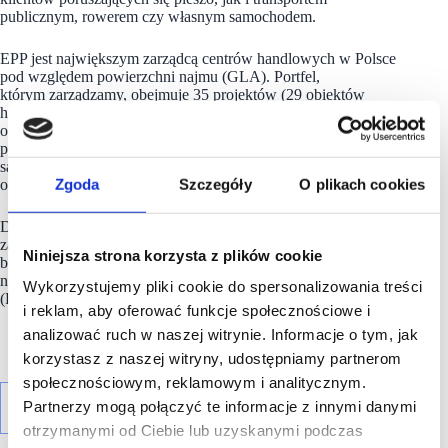
publicznym, rowerem czy własnym samochodem.
EPP jest największym zarządcą centrów handlowych w Polsce
pod względem powierzchni najmu (GLA). Portfel,
którym zarządzamy, obejmuje 35 projektów (29 obiektów
handlowych i 6 kompleksów biurowych) o łącznej wartości
około 2,8 miliardów euro i powierzchni najmu wynoszącej
ponad milion metrów kwadratowych. Nieruchomości
są zlokalizowane w najbardziej atrakcyjnych polskich miastach
Zgoda
Szczegóły
O plikach cookies
o największym popycie konsumenckim i potencjale wzrostu.
Dążymy do dostarczenia najemcom atrakcyjnej i innowacyjnie
zarządzanej powierzchni, wspierając w ten sposób rozwój ich
Niniejsza strona korzysta z plików cookie
biznesu. Należymy do Redefine Properties, drugiego
największego funduszu inwestującego w nieruchomości
Wykorzystujemy pliki cookie do spersonalizowania treści
(REIT) notowanego na giełdzie w Johannesburgu (JSE).
i reklam, aby oferować funkcje społecznościowe i
analizować ruch w naszej witrynie. Informacje o tym, jak
korzystasz z naszej witryny, udostępniamy partnerom
społecznościowym, reklamowym i analitycznym.
Partnerzy mogą połączyć te informacje z innymi danymi
otrzymanymi od Ciebie lub uzyskanymi podczas