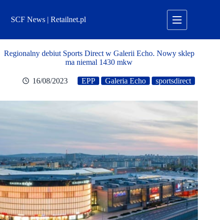
Przejdź
do
SCF News | Retailnet.pl
treści
Regionalny debiut Sports Direct w Galerii Echo. Nowy sklep
ma niemal 1430 mkw
16/08/2023
EPP
Galeria Echo
sportsdirect