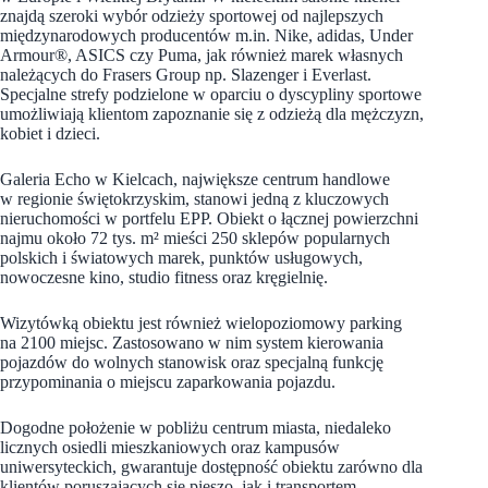
znajdą szeroki wybór odzieży sportowej od najlepszych
międzynarodowych producentów m.in. Nike, adidas, Under
Armour®, ASICS czy Puma, jak również marek własnych
należących do Frasers Group np. Slazenger i Everlast.
Specjalne strefy podzielone w oparciu o dyscypliny sportowe
umożliwiają klientom zapoznanie się z odzieżą dla mężczyzn,
kobiet i dzieci.
Galeria Echo w Kielcach, największe centrum handlowe
w regionie świętokrzyskim, stanowi jedną z kluczowych
nieruchomości w portfelu EPP. Obiekt o łącznej powierzchni
najmu około 72 tys. m² mieści 250 sklepów popularnych
polskich i światowych marek, punktów usługowych,
nowoczesne kino, studio fitness oraz kręgielnię.
Wizytówką obiektu jest również wielopoziomowy parking
na 2100 miejsc. Zastosowano w nim system kierowania
pojazdów do wolnych stanowisk oraz specjalną funkcję
przypominania o miejscu zaparkowania pojazdu.
Dogodne położenie w pobliżu centrum miasta, niedaleko
licznych osiedli mieszkaniowych oraz kampusów
uniwersyteckich, gwarantuje dostępność obiektu zarówno dla
klientów poruszających się pieszo, jak i transportem