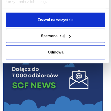
korzystania z ich usług.
Zezwól na wszystkie
R E K L A M A
Spersonalizuj
Odmowa