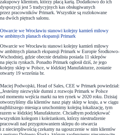
zakupowy klientom, którzy płacą kartą. Dodatkowo do ich
dyspozycji jest 5 tradycyjnych kas obsługiwanych
przez pracowników Primark. Wszystkie są rozlokowane
na dwóch piętrach salonu.
Otwarcie we Wrocławiu stanowi kolejny kamień milowy
w ambitnych planach ekspansji Primark
Otwarcie we Wrocławiu stanowi kolejny kamień milowy
w ambitnych planach ekspansji Primark w Europie Środkowo-
Wschodniej, gdzie obecnie detalista posiada 11 sklepów
na pięciu rynkach. Ponadto Primark ogłosił dziś, że jego
kolejny sklep w Polsce, w łódzkiej Manufakturze, zostanie
otwarty 19 września br.
Maciej Podwojski, Head of Sales, CEE w Primark powiedział:
„Jesteśmy niezwykle dumni z rozwoju Primark w Polsce
od momentu wejścia marki na ten rynek w 2020 roku. Dzisiaj
otworzyliśmy dla klientów nasz piąty sklep w kraju, a w ciągu
najbliższego miesiąca uruchomimy kolejną lokalizację, tym
razem w łódzkiej Manufakturze. Chciałbym podziękować
wszystkim kolegom i koleżankom, którzy niestrudzenie
pracowali nad przygotowaniem sklepu do otwarcia
i z niecierpliwością czekamy na ugoszczenie w nim klientów
z regionu Dolnego Śląska, którym zaoferujemy niesamowite