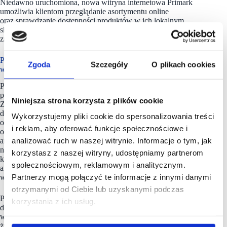
Niedawno uruchomiona, nowa witryna internetowa Primark
umożliwia klientom przeglądanie asortymentu online
oraz sprawdzanie dostępności produktów w ich lokalnym
sklepie przed planowaną wizytą. Więcej informacji można
znaleźć na stronie www.primark.com/pl.
Primark to międzynarodowy detalista odzieżowy działający
Zgoda
Szczegóły
O plikach cookies
w 16 krajach Europy i USA
Primark to międzynarodowy detalista odzieżowy zatrudniający
ponad 70 000 pracowników w 16 krajach Europy i USA.
Niniejsza strona korzysta z plików cookie
Założony w Irlandii w 1969 r. pod marką Penneys, dąży
do zapewnienia przystępnych cenowo wyborów dla każdego,
Wykorzystujemy pliki cookie do spersonalizowania treści
od artykułów codziennego użytku po wyróżniającą się stylem
i reklam, aby oferować funkcje społecznościowe i
odzież damską, męską i dziecięcą, jak również kosmetyki,
analizować ruch w naszej witrynie. Informacje o tym, jak
artykuły wyposażenia domu i akcesoria. Skupiając się
na tworzeniu wyjątkowych doświadczeń w sklepach, Primark
korzystasz z naszej witryny, udostępniamy partnerom
kontynuuje ekspansję na nowych i istniejących rynkach,
społecznościowym, reklamowym i analitycznym.
a do końca 2026 r. sieć chce posiadać 530 sklepów, włączając
Partnerzy mogą połączyć te informacje z innymi danymi
w to planowane w najbliższym czasie wejście na Węgry.
otrzymanymi od Ciebie lub uzyskanymi podczas
Primark dąży do tego, aby bardziej zrównoważona moda była
korzystania z ich usług.
dostępna dla każdego. Ambicją firmy Primark jest zapewnienie
większej trwałości odzieży, ochrona życia na Ziemi i poprawa
życia ludzi tworzących produkty marki.