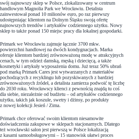
swój najnowszy sklep w Polsce, zlokalizowany w centrum
handlowym Magnolia Park we Wrocławiu. Detalista
zainwestował ponad 10 milionów euro, po raz pierwszy
udostępniając klientom na Dolnym Śląsku swoją ofertę
najnowszych trendów i artykułów codziennego użytku. Nowy
sklep to także ponad 150 miejsc pracy dla lokalnej gospodarki.
Primark we Wrocławiu zajmuje łącznie 3700 mkw.
powierzchni handlowej na dwóch kondygnacjach. Marka
oferuje klientom bardziej zrównoważoną modę w atrakcyjnych
cenach, w tym odzież damską, męską i dziecięcą, a także
kosmetyki i artykuły wyposażenia domu. Już teraz 50% ubrań
pod marką Primark Cares jest wytwarzanych z materiałów
pochodzących z recyklingu lub pozyskiwanych z bardziej
zrównoważonych źródeł, a detalista zamierza podwoić tę liczbę
do 2030 roku. Wrocławscy klienci z pewnością znajdą tu coś
dla siebie, niezależnie od budżetu – od artykułów codziennego
użytku, takich jak koszule, swetry i dżinsy, po produkty
z nowej kolekcji Jesień / Zima.
Primark chce oferować swoim klientom niesamowite
doświadczenia zakupowe w sklepach stacjonarnych. Dlatego
też wrocławski salon jest pierwszą w Polsce lokalizacją
z kasami samoobsługowymi – 15 stanowisk ułatwi proces