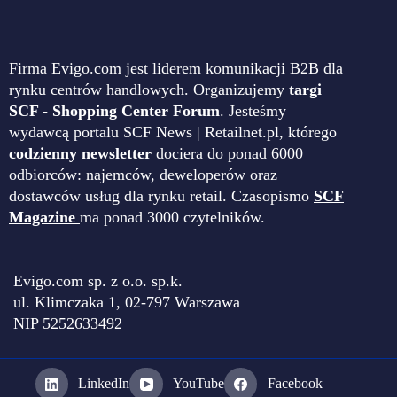
Firma Evigo.com jest liderem komunikacji B2B dla
rynku centrów handlowych. Organizujemy
targi
SCF - Shopping Center Forum
. Jesteśmy
wydawcą portalu SCF News | Retailnet.pl, którego
codzienny newsletter
dociera do ponad 6000
odbiorców: najemców, deweloperów oraz
dostawców usług dla rynku retail. Czasopismo
SCF
Magazine
ma ponad 3000 czytelników.
Evigo.com sp. z o.o. sp.k.
ul. Klimczaka 1, 02-797 Warszawa
NIP 5252633492
LinkedIn
YouTube
Facebook