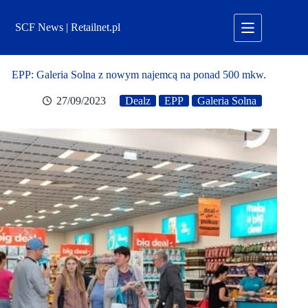
Przejdź
do
SCF News | Retailnet.pl
treści
EPP: Galeria Solna z nowym najemcą na ponad 500 mkw.
27/09/2023
Dealz
EPP
Galeria Solna