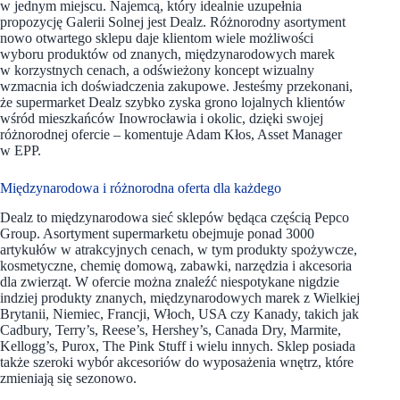
w jednym miejscu. Najemcą, który idealnie uzupełnia
propozycję Galerii Solnej jest Dealz. Różnorodny asortyment
nowo otwartego sklepu daje klientom wiele możliwości
wyboru produktów od znanych, międzynarodowych marek
w korzystnych cenach, a odświeżony koncept wizualny
wzmacnia ich doświadczenia zakupowe. Jesteśmy przekonani,
że supermarket Dealz szybko zyska grono lojalnych klientów
wśród mieszkańców Inowrocławia i okolic, dzięki swojej
różnorodnej ofercie – komentuje Adam Kłos, Asset Manager
w EPP.
Międzynarodowa i różnorodna oferta dla każdego
Dealz to międzynarodowa sieć sklepów będąca częścią Pepco
Group. Asortyment supermarketu obejmuje ponad 3000
artykułów w atrakcyjnych cenach, w tym produkty spożywcze,
kosmetyczne, chemię domową, zabawki, narzędzia i akcesoria
dla zwierząt. W ofercie można znaleźć niespotykane nigdzie
indziej produkty znanych, międzynarodowych marek z Wielkiej
Brytanii, Niemiec, Francji, Włoch, USA czy Kanady, takich jak
Cadbury, Terry’s, Reese’s, Hershey’s, Canada Dry, Marmite,
Kellogg’s, Purox, The Pink Stuff i wielu innych. Sklep posiada
także szeroki wybór akcesoriów do wyposażenia wnętrz, które
zmieniają się sezonowo.