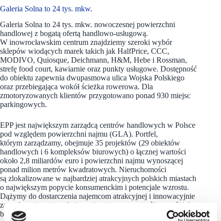
Galeria Solna to 24 tys. mkw.
Galeria Solna to 24 tys. mkw. nowoczesnej powierzchni
handlowej z bogatą ofertą handlowo-usługową.
W inowrocławskim centrum znajdziemy szeroki wybór
sklepów wiodących marek takich jak HalfPrice, CCC,
MODIVO, Quiosque, Deichmann, H&M, Hebe i Rossman,
strefę food court, kawiarnie oraz punkty usługowe. Dostępność
do obiektu zapewnia dwupasmowa ulica Wojska Polskiego
oraz przebiegająca wokół ścieżka rowerowa. Dla
zmotoryzowanych klientów przygotowano ponad 930 miejsc
parkingowych.
EPP jest największym zarządcą centrów handlowych w Polsce
pod względem powierzchni najmu (GLA). Portfel,
którym zarządzamy, obejmuje 35 projektów (29 obiektów
handlowych i 6 kompleksów biurowych) o łącznej wartości
około 2,8 miliardów euro i powierzchni najmu wynoszącej
ponad milion metrów kwadratowych. Nieruchomości
są zlokalizowane w najbardziej atrakcyjnych polskich miastach
o największym popycie konsumenckim i potencjale wzrostu.
Dążymy do dostarczenia najemcom atrakcyjnej i innowacyjnie
zarządzanej powierzchni, wspierając w ten sposób rozwój ich
biznesu. Należymy do Redefine Properties, drugiego