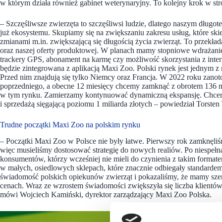
w którym działa również gabinet weterynaryjny. To kolejny krok w s
– Szczęśliwsze zwierzęta to szczęśliwsi ludzie, dlatego naszym długot
już ekosystemu. Skupiamy się na zwiększaniu zakresu usług, które ski
zmianami m.in. zwiększającą się długością życia zwierząt. To przekład
oraz naszej oferty produktowej. W planach mamy stopniowe wdrażanie
trackery GPS, abonament na karmę czy możliwość skorzystania z inter
będzie zintegrowana z aplikacją Maxi Zoo. Polski rynek jest jednym z 
Przed nim znajdują się tylko Niemcy oraz Francja. W 2022 roku zan
poprzedniego, a obecne 12 miesięcy chcemy zamknąć z obrotem 136 mi
w tym rynku. Zamierzamy kontynuować dynamiczną ekspansję. Chcem
i sprzedażą sięgającą poziomu 1 miliarda złotych – powiedział Torsten 
Trudne początki Maxi Zoo na polskim rynku
– Początki Maxi Zoo w Polsce nie były łatwe. Pierwszy rok zamknęliśm
więc musieliśmy dostosować strategię do nowych realiów. Po niespełn
konsumentów, którzy wcześniej nie mieli do czynienia z takim format
w małych, osiedlowych sklepach, które znacznie odbiegały standardem
świadomość polskich opiekunów zwierząt i pokazaliśmy, że mamy szer
cenach. Wraz ze wzrostem świadomości zwiększyła się liczba klientó
mówi Wojciech Kamiński, dyrektor zarządzający Maxi Zoo Polska.