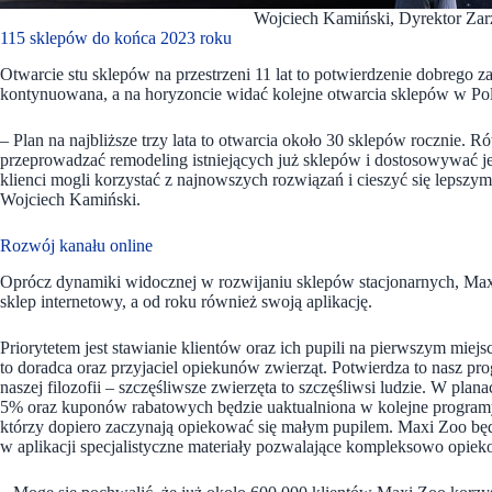
Wojciech Kamiński, Dyrektor Zar
115 sklepów do końca 2023 roku
Otwarcie stu sklepów na przestrzeni 11 lat to potwierdzenie dobrego z
kontynuowana, a na horyzoncie widać kolejne otwarcia sklepów w Pol
– Plan na najbliższe trzy lata to otwarcia około 30 sklepów rocznie
przeprowadzać remodeling istniejących już sklepów i dostosowywać 
klienci mogli korzystać z najnowszych rozwiązań i cieszyć się lep
Wojciech Kamiński.
Rozwój kanału online
Oprócz dynamiki widocznej w rozwijaniu sklepów stacjonarnych, Ma
sklep internetowy, a od roku również swoją aplikację.
Priorytetem jest stawianie klientów oraz ich pupili na pierwszym mie
to doradca oraz przyjaciel opiekunów zwierząt. Potwierdza to nasz pr
naszej filozofii – szczęśliwsze zwierzęta to szczęśliwsi ludzie. W plan
5% oraz kuponów rabatowych będzie uaktualniona w kolejne programy
którzy dopiero zaczynają opiekować się małym pupilem. Maxi Zoo będ
w aplikacji specjalistyczne materiały pozwalające kompleksowo opiek