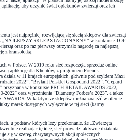
a z naszej aplikacji. W planach mamy jej dalszą modernizację
aplikację, aby uczynić świat opiekunów zwierząt oraz ich
u jest najprężniej rozwijającą się siecią sklepów dla zwierząt
o tytuł: „NAJLEPSZY SKLEP STACJONARNY” w konkursie TOP
rząt oraz po raz pierwszy otrzymało nagrodę za najlepszą
ję z bransoletką.
tach w Polsce. W 2019 roku sieć rozpoczęła sprzedaż online
asną aplikację dla Klientów, z programem Friends
óra działa w 11 krajach europejskich, głównie pod szyldem Maxi
rnizator 2022”, “Brylant Polskiej Gospodarki 2022”, “Gepard
 2022” przyznana w konkursie PRCH RETAIL AWARDS 2022,
10-2022″ oraz wyróżnienia “Diamenty Forbes’a 2023”, a także
BLIX AWARDS. W każdym ze sklepów można znaleźć w ofercie
ukty marek dostępnych wyłącznie w tej sieci (karmy
ciach, u podstaw których leży przekonanie, że „Zwierzęta
ekwentnie realizując tę ideę, sieć prowadzi aktywne działania
uje się w szereg charytatywnych akcji społecznych
ontariat, wsparcie odpowiedzialnej adopcji, współpraca