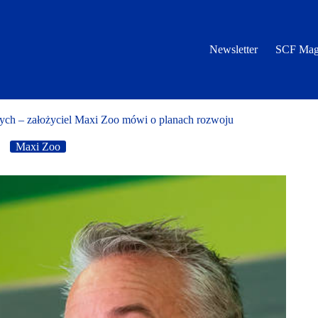
Newsletter
SCF Mag
otych – założyciel Maxi Zoo mówi o planach rozwoju
Maxi Zoo