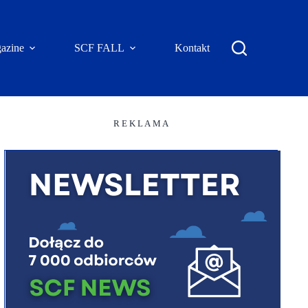
azine
SCF FALL
Kontakt
R E K L A M A