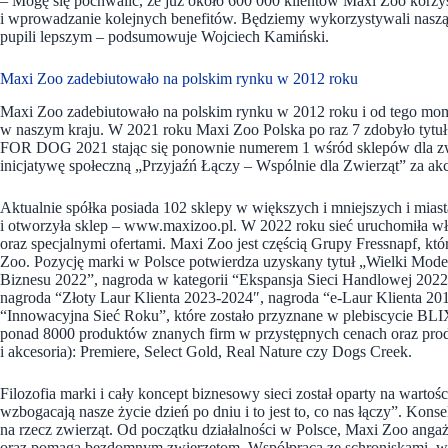
– Mogę się pochwalić, że już około 600 000 klientów Maxi Zoo korzyst
i wprowadzanie kolejnych benefitów. Będziemy wykorzystywali naszą 
pupili lepszym – podsumowuje Wojciech Kamiński.
Maxi Zoo zadebiutowało na polskim rynku w 2012 roku
Maxi Zoo zadebiutowało na polskim rynku w 2012 roku i od tego moment
w naszym kraju. W 2021 roku Maxi Zoo Polska po raz 7 zdobył
FOR DOG 2021 stając się ponownie numerem 1 wśród sklepów dla zwie
inicjatywę społeczną „Przyjaźń Łączy – Wspólnie dla Zwierząt” za akc
Aktualnie spółka posiada 102 sklepy w większych i mniejszych i mias
i otworzyła sklep – www.maxizoo.pl. W 2022 roku sieć uruchomiła wł
oraz specjalnymi ofertami. Maxi Zoo jest częścią Grupy Fressnapf, kt
Zoo. Pozycję marki w Polsce potwierdza uzyskany tytuł „Wielki Mode
Biznesu 2022”, nagroda w kategorii “Ekspansja Sieci Handlowej
nagroda “Złoty Laur Klienta 2023-2024″, nagroda “e-Laur Klienta 20
“Innowacyjna Sieć Roku”, które zostało przyznane w plebiscycie 
ponad 8000 produktów znanych firm w przystępnych cenach oraz prod
i akcesoria): Premiere, Select Gold, Real Nature czy Dogs Creek.
Filozofia marki i cały koncept biznesowy sieci został oparty na wartoś
wzbogacają nasze życie dzień po dniu i to jest to, co nas łączy”. Kons
na rzecz zwierząt. Od początku działalności w Polsce, Maxi Zoo angaż
oraz pomaga bezdomnym zwierzętom. Współpraca ze schroniskami, wol