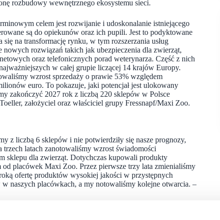
tronę rozbudowy wewnętrznego ekosystemu sieci.
erminowym celem jest rozwijanie i udoskonalanie istniejącego
erowane są do opiekunów oraz ich pupili. Jest to podyktowane
a się na transformację rynku, w tym rozszerzania usług
 nowych rozwiązań takich jak ubezpieczenia dla zwierząt,
netowych oraz telefonicznych porad weterynarza. Część z nich
najważniejszych w całej grupie liczącej 14 krajów Europy.
otowaliśmy wzrost sprzedaży o prawie 53% względem
lionów euro. To pokazuje, jaki potencjał jest ulokowany
y zakończyć 2027 rok z liczbą 220 sklepów w Polsce
Toeller, założyciel oraz właściciel grupy Fressnapf/Maxi Zoo.
y z liczbą 6 sklepów i nie potwierdziły się nasze prognozy,
a trzech latach zanotowaliśmy wzrost świadomości
em sklepu dla zwierząt. Dotychczas kupowali produkty
 od placówek Maxi Zoo. Przez pierwsze trzy lata zmienialiśmy
oką ofertę produktów wysokiej jakości w przystępnych
w w naszych placówkach, a my notowaliśmy kolejne otwarcia. –