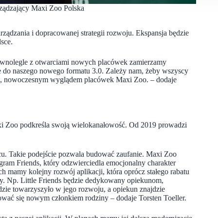
ządzający Maxi Zoo Polska
arządzania i dopracowanej strategii rozwoju. Ekspansja będzie
sce.
. Równolegle z otwarciami nowych placówek zamierzamy
je do naszego nowego formatu 3.0. Zależy nam, żeby wszyscy
szym, nowoczesnym wyglądem placówek Maxi Zoo. – dodaje
xi Zoo podkreśla swoją wielokanałowość. Od 2019 prowadzi
jscu. Takie podejście pozwala budować zaufanie. Maxi Zoo
ogram Friends, który odzwierciedla emocjonalny charakter
ach mamy kolejny rozwój aplikacji, która oprócz stałego rabatu
. Np. Little Friends będzie dedykowany opiekunom,
zie towarzyszyło w jego rozwoju, a opiekun znajdzie
ować się nowym członkiem rodziny – dodaje Torsten Toeller.