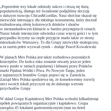
„Poprzednie trzy lokale odniosły sukces i cieszą się dużą
popularnością, dlatego też świadomie podjęliśmy decyzję
o dalszym rozwoju Chicas&Gorillas. Nasz shot-bar okazał się
niezwykle intersujący dla młodego konsumenta, który docenił
rozbudowaną ofertę kolorowych drinków i shotów
w niestandardowym klimacie w bardzo przystępnych cenach.
Nasze lokale miesięcznie odwiedza coraz więcej gości i w tym
przypadku liczymy na ciepłe przyjęcie marki także ze strony
mieszkańców Warszawy. To dla Grupy niezwykle strategiczny,
a za razem pełen wyzwań rynek – dodaje Paweł Kowalewski
W planach Mex Polska jest także rozbudowa pozostałych
konceptów. Do końca roku zostanie otwarty jeszcze jeden
nowy punkt w ramach popularnej i lubianej przez Polaków
marki Pijalnia Wódki i Piwa. Po Nowym Targu, jeden
z najstarszych brandów Grupy pojawi się w Zamościu.
Zarząd Mex Polska spodziewa się, że konsekwentny rozwój
sieci swoich lokali przyczyni się do dalszego wzrostu
przychodów Grupy
W skład Grupy Kapitałowej Mex Polska wchodzi kilkadziesiąt
spółek powiązanych organizacyjnie i kapitałowo. Grupa
zarządza 45 lokalami gastronomicznymi (stan na dzień