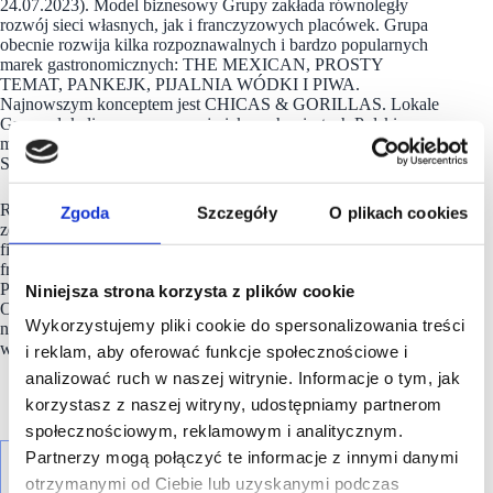
24.07.2023). Model biznesowy Grupy zakłada równoległy
rozwój sieci własnych, jak i franczyzowych placówek. Grupa
obecnie rozwija kilka rozpoznawalnych i bardzo popularnych
marek gastronomicznych: THE MEXICAN, PROSTY
TEMAT, PANKEJK, PIJALNIA WÓDKI I PIWA.
Najnowszym konceptem jest CHICAS & GORILLAS. Lokale
Grupy zlokalizowane są w największych miastach Polski,
m.in. w Warszawie, Krakowie, Łodzi, Poznaniu, Wrocławiu,
Sopocie, Gdańsku, Katowicach, czy Toruniu.
Rozwój sieci placówek gastronomicznych pochodzi
Zgoda
Szczegóły
O plikach cookies
ze środków własnych Grupy, kredytów oraz środków
finansowych od franczyzobiorców w ramach umów
franczyzowych. W tym modelu rozwijana jest sieć lokali
PIJALNIA WÓDKI I PIWA oraz THE MEXICAN.
Niniejsza strona korzysta z plików cookie
Od 2012 roku spółka Mex Polska S.A. jest notowana
Wykorzystujemy pliki cookie do spersonalizowania treści
na Głównym Rynku Giełdy Papierów Wartościowych (GPW)
w Warszawie.
i reklam, aby oferować funkcje społecznościowe i
analizować ruch w naszej witrynie. Informacje o tym, jak
korzystasz z naszej witryny, udostępniamy partnerom
społecznościowym, reklamowym i analitycznym.
Partnerzy mogą połączyć te informacje z innymi danymi
otrzymanymi od Ciebie lub uzyskanymi podczas