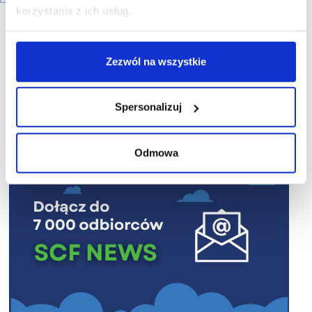
korzystania z ich usług.
Zezwól na wszystkie
R E K L A M A
Spersonalizuj
Odmowa