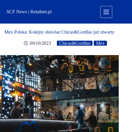
Przejdź
do
SCF News | Retailnet.pl
treści
Mex Polska: Kolejny shot-bar Chicas&Gorillas już otwarty
09/10/2023
Chicas&Gorillas
Mex