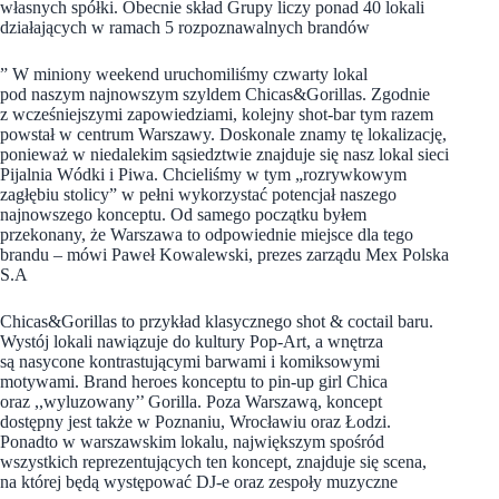
własnych spółki. Obecnie skład Grupy liczy ponad 40 lokali
działających w ramach 5 rozpoznawalnych brandów
” W miniony weekend uruchomiliśmy czwarty lokal
pod naszym najnowszym szyldem Chicas&Gorillas. Zgodnie
z wcześniejszymi zapowiedziami, kolejny shot-bar tym razem
powstał w centrum Warszawy. Doskonale znamy tę lokalizację,
ponieważ w niedalekim sąsiedztwie znajduje się nasz lokal sieci
Pijalnia Wódki i Piwa. Chcieliśmy w tym „rozrywkowym
zagłębiu stolicy” w pełni wykorzystać potencjał naszego
najnowszego konceptu. Od samego początku byłem
przekonany, że Warszawa to odpowiednie miejsce dla tego
brandu – mówi Paweł Kowalewski, prezes zarządu Mex Polska
S.A
Chicas&Gorillas to przykład klasycznego shot & coctail baru.
Wystój lokali nawiązuje do kultury Pop-Art, a wnętrza
są nasycone kontrastującymi barwami i komiksowymi
motywami. Brand heroes konceptu to pin-up girl Chica
oraz ,,wyluzowany’’ Gorilla. Poza Warszawą, koncept
dostępny jest także w Poznaniu, Wrocławiu oraz Łodzi.
Ponadto w warszawskim lokalu, największym spośród
wszystkich reprezentujących ten koncept, znajduje się scena,
na której będą występować DJ-e oraz zespoły muzyczne