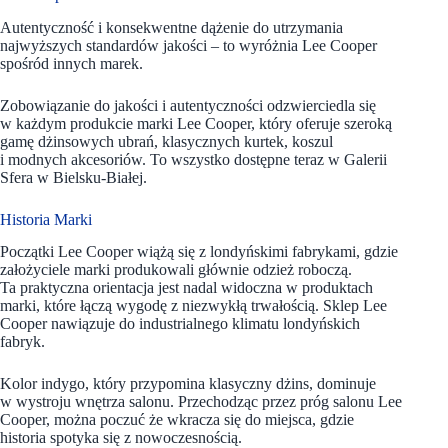
Autentyczność i konsekwentne dążenie do utrzymania
najwyższych standardów jakości – to wyróżnia Lee Cooper
spośród innych marek.
Zobowiązanie do jakości i autentyczności odzwierciedla się
w każdym produkcie marki Lee Cooper, który oferuje szeroką
gamę dżinsowych ubrań, klasycznych kurtek, koszul
i modnych akcesoriów. To wszystko dostępne teraz w Galerii
Sfera w Bielsku-Białej.
Historia Marki
Początki Lee Cooper wiążą się z londyńskimi fabrykami, gdzie
założyciele marki produkowali głównie odzież roboczą.
Ta praktyczna orientacja jest nadal widoczna w produktach
marki, które łączą wygodę z niezwykłą trwałością. Sklep Lee
Cooper nawiązuje do industrialnego klimatu londyńskich
fabryk.
Kolor indygo, który przypomina klasyczny dżins, dominuje
w wystroju wnętrza salonu. Przechodząc przez próg salonu Lee
Cooper, można poczuć że wkracza się do miejsca, gdzie
historia spotyka się z nowoczesnością.