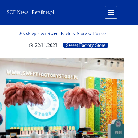
Przejdź
do
SCF News | Retailnet.pl
treści
20. sklep sieci Sweet Factory Store w Polsce
22/11/2023
Sweet Factory Store