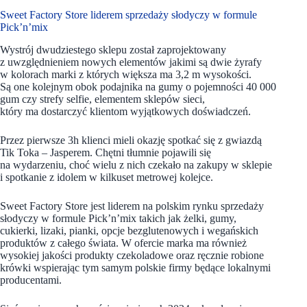
Sweet Factory Store liderem sprzedaży słodyczy w formule
Pick’n’mix
Wystrój dwudziestego sklepu został zaprojektowany
z uwzględnieniem nowych elementów jakimi są dwie żyrafy
w kolorach marki z których większa ma 3,2 m wysokości.
Są one kolejnym obok podajnika na gumy o pojemności 40 000
gum czy strefy selfie, elementem sklepów sieci,
który ma dostarczyć klientom wyjątkowych doświadczeń.
Przez pierwsze 3h klienci mieli okazję spotkać się z gwiazdą
Tik Toka – Jasperem. Chętni tłumnie pojawili się
na wydarzeniu, choć wielu z nich czekało na zakupy w sklepie
i spotkanie z idolem w kilkuset metrowej kolejce.
Sweet Factory Store jest liderem na polskim rynku sprzedaży
słodyczy w formule Pick’n’mix takich jak żelki, gumy,
cukierki, lizaki, pianki, opcje bezglutenowych i wegańskich
produktów z całego świata. W ofercie marka ma również
wysokiej jakości produkty czekoladowe oraz ręcznie robione
krówki wspierając tym samym polskie firmy będące lokalnymi
producentami.