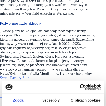
Sieć w pierwszych sześciu miesiącach 2024 roku planuje
dynamiczny rozwój – 7 kolejnych otwarć w największych
centrach handlowych w Polsce, z których najbliższe będzie
miało miejsce w Westfield Arkadia w Warszawie.
Podwojenie liczby sklepów
„Nasze plany na kolejne lata zakładają podwojenie liczby
sklepów. Nasza firma przyjęła strategię dynamicznego rozwoju,
która ma na celu utrzymanie tego tempa ekspansji. Szczególnie
intensywny wzrost miał miejsce w latach 2022 i 2023,
gdy osiągnęliśmy największy przyrost. W ciągu tego roku
otworzyliśmy sklepy w miejscowościach takich jak
Świnoujście, Poznań, Zielona Góra, Karpacz, Zakopane
i Rzeszów. Ponadto, do końca roku planujemy otworzyć
jeszcze trzy kolejne placówki. Podsumowując, przed nami
wyjątkowo dynamiczny rozwój’ – w wywiadzie dla SCF
News/Retailnet.pl mówiła Monika Łoś, Dyrektor Operacyjny,
Sweet Factory Store
.
Zgoda
Szczegóły
O plikach cookies