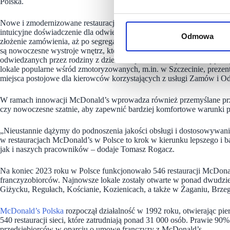
Polska.
Nowe i zmodernizowane restauracje McDonald’s zostały specjalnie zap
intuicyjne doświadczenie dla odwiedzających. Układ sali został zopt
Odmowa
złożenie zamówienia, aż po segregację odpadów przy koszach i opusz
są nowoczesne wystroje wnętrz, które są starannie dostosowane do char
odwiedzanych przez rodziny z dziećmi, np. w Grudziądzu, oferują ded
lokale popularne wśród zmotoryzowanych, m.in. w Szczecinie, prezent
miejsca postojowe dla kierowców korzystających z usługi Zamów i Od
W ramach innowacji McDonald’s wprowadza również przemyślane pr
czy nowoczesne szatnie, aby zapewnić bardziej komfortowe warunki p
„Nieustannie dążymy do podnoszenia jakości obsługi i dostosowywani
w restauracjach McDonald’s w Polsce to krok w kierunku lepszego i b
jak i naszych pracowników – dodaje Tomasz Rogacz.
Na koniec 2023 roku w Polsce funkcjonowało 546 restauracji McDona
franczyzobiorców. Najnowsze lokale zostały otwarte w ponad dwudzi
Giżycku, Regułach, Kościanie, Kozienicach, a także w Żaganiu, Brze
McDonald’s Polska
rozpoczął działalność w 1992 roku, otwierając pi
540 restauracji sieci, które zatrudniają ponad 31 000 osób. Prawie 9
przedsiębiorców w oparciu o umowę franczyzy z McDonald’s.