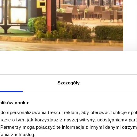
woju. Sieć znacząco rozszerzyła swoją działalność
Szczegóły
woje grono franczyzobiorców o dziewięciu lokalnych
 plików cookie
ych lokali oraz modernizacja tych już istniejących. W ciągu
do spersonalizowania treści i reklam, aby oferować funkcje sp
worzyć 120 restauracji i zmodernizować około 100 z nich.
ormacje o tym, jak korzystasz z naszej witryny, udostępniamy p
w oraz zwiększenie zatrudnienia, które już dziś wynosi ponad
prawę z wpływu, jaki mamy na gospodarkę i lokalne
Partnerzy mogą połączyć te informacje z innymi danymi otrzym
u – mówi Tomasz Rogacz, dyrektor zarządzający McDonald’s
nia z ich usług.