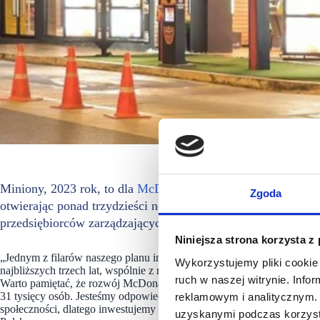
Miniony, 2023 rok, to dla
McDonald’s
czas intensywnego roz
Zgoda
otwierając ponad trzydzieści nowych lokali i wzbogacając s
przedsiębiorców zarządzających restauracjami.
Niniejsza strona korzysta z
„Jednym z filarów naszego planu inwestycyjnego jest powstawanie now
Wykorzystujemy pliki cookie 
najbliższych trzech lat, wspólnie z naszymi partnerami, zamierzamy ot
ruch w naszej witrynie. Inf
Warto pamiętać, że rozwój McDonald’s to też wzrost naszych dostawcó
31 tysięcy osób. Jesteśmy odpowiedzialnym liderem, zdajemy sobie s
reklamowym i analitycznym. 
społeczności, dlatego inwestujemy w duchu zrównoważonego rozwoj
uzyskanymi podczas korzysta