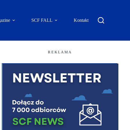
azine
SCF FALL
Kontakt
R E K L A M A