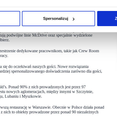
rojektowane, aby zapewnić jeszcze łatwiejsze, bardziej
ymalizowany, aby uprościć ścieżkę od momentu wejścia, poprzez
Spersonalizuj
Z
czenie restauracji. Jednym z kluczowych elementów zmian
akteru danej lokalizacji. Restauracje w miejscach często
ykowane rodzinne strefy wyposażone w stoły do gier. Z kolei
ują podwójne linie McDrive oraz specjalnie wydzielone
bierz.
zestrzenie dedykowane pracownikom, takie jak Crew Room
racy.
a się do oczekiwań naszych gości. Nowe rozwiązania
ardziej spersonalizowanego doświadczenia zarówno dla gości,
ld’s. Ponad 90% z nich prowadzonych jest przez 97
estu nowych aglomeracjach, między innymi w Szczytnie,
gu, Lubaniu i Myszkowie.
erwszą restaurację w Warszawie. Obecnie w Polsce działa ponad
0% z nich to obiekty prowadzone przez ponad 90 niezależnych