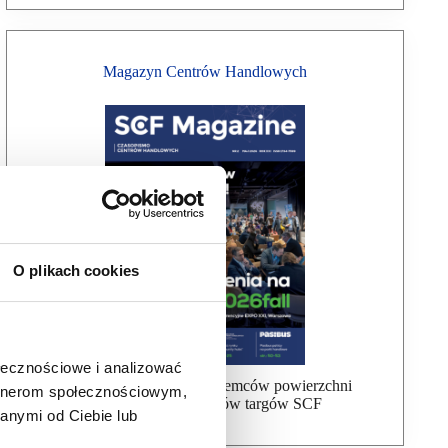
Magazyn Centrów Handlowych
O plikach cookies
ołecznościowe i analizować
Bezpłatna wysyłka dla najemców powierzchni
artnerom społecznościowym,
handlowej, uczestników targów SCF
anymi od Ciebie lub