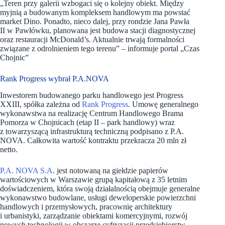
„Teren przy galerii wzbogaci się o kolejny obiekt. Między
myjnią a budowanym kompleksem handlowym ma powstać
market Dino. Ponadto, nieco dalej, przy rondzie Jana Pawła
II w Pawłówku, planowana jest budowa stacji diagnostycznej
oraz restauracji McDonald’s. Aktualnie trwają formalności
związane z odrolnieniem tego terenu” – informuje portal „Czas
Chojnic”
Rank Progress wybrał P.A.NOVA
Inwestorem budowanego parku handlowego jest Progress
XXIII, spółka zależna od
Rank Progress
. Umowę generalnego
wykonawstwa na realizację Centrum Handlowego Brama
Pomorza w Chojnicach (etap II – park handlowy) wraz
z towarzyszącą infrastrukturą techniczną podpisano z P.A.
NOVA. Całkowita wartość kontraktu przekracza 20 mln zł
netto.
P.A. NOVA S.A
. jest notowaną na giełdzie papierów
wartościowych w Warszawie grupą kapitałową z 35 letnim
doświadczeniem, która swoją działalnością obejmuje generalne
wykonawstwo budowlane, usługi deweloperskie powierzchni
handlowych i przemysłowych, pracownię architektury
i urbanistyki, zarządzanie obiektami komercyjnymi, rozwój
nowych technologii w obszarze cyfryzacji przedsiębiorstw