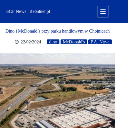
Przejdź
do
SCF News | Retailnet.pl
treści
Dino i McDonald’s przy parku handlowym w Chojnicach
22/02/2024
dino
McDonald's
P.A. Nova