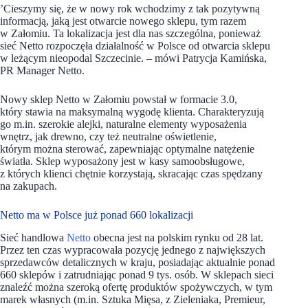
’Cieszymy się, że w nowy rok wchodzimy z tak pozytywną
informacją, jaką jest otwarcie nowego sklepu, tym razem
w Załomiu. Ta lokalizacja jest dla nas szczególna, ponieważ
sieć Netto rozpoczęła działalność w Polsce od otwarcia sklepu
w leżącym nieopodal Szczecinie. – mówi Patrycja Kamińska,
PR Manager Netto.
Nowy sklep Netto w Załomiu powstał w formacie 3.0,
który stawia na maksymalną wygodę klienta. Charakteryzują
go m.in. szerokie alejki, naturalne elementy wyposażenia
wnętrz, jak drewno, czy też neutralne oświetlenie,
którym można sterować, zapewniając optymalne natężenie
światła. Sklep wyposażony jest w kasy samoobsługowe,
z których klienci chętnie korzystają, skracając czas spędzany
na zakupach.
Netto ma w Polsce już ponad 660 lokalizacji
Sieć handlowa
Netto
obecna jest na polskim rynku od 28 lat.
Przez ten czas wypracowała pozycję jednego z największych
sprzedawców detalicznych w kraju, posiadając aktualnie ponad
660 sklepów i zatrudniając ponad 9 tys. osób. W sklepach sieci
znaleźć można szeroką ofertę produktów spożywczych, w tym
marek własnych (m.in. Sztuka Mięsa, z Zieleniaka, Premieur,